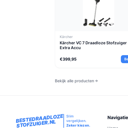
Kärcher
Kärcher VC 7 Draadloze Stofzuiger
Extra Accu
€399,95
Be
Bekijk alle producten
BESTEDRAADLOZE
Slim
Navigati
vergelijken.
STOFZUIGER.NL
Zeker kiezen.