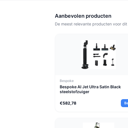
speciale dierenborstel, en wie ook w
Roborock F25.
Aanbevolen producten
De meest relevante producten voor dit
Bespoke
Bespoke AI Jet Ultra Satin Black
steelstofzuiger
€582,78
Be