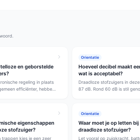
twoord.
Orientatie
stelloze en geborstelde
Hoeveel decibel maakt ee
ers?
wat is acceptabel?
ronische regeling in plaats
Draadloze stofzuigers in deze
lgemeen efficiënter, hebben
87 dB. Rond 60 dB is stil ge
fde accuverbruik vaak meer
babykamer; 70–80 dB is norma
e motoren zijn goedkoper
boven 80 dB ervaar je het als d
vragen meer onderhoud; kies
of werkruimtes, kies luider al
Orientatie
n intensief gebruik,
speciale hulpstukken nodig he
omische eigenschappen
Waar moet je op letten bi
fprijs en eenvoudige
loze stofzuiger?
draadloze stofzuiger?
 trappen kies je een zeer
Let vooral op zuigkracht, batte