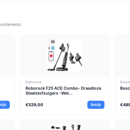
il dweilen kiest de
een comfortabele middenweg; v
eerder een krachtiger model z
 onderwerp.
Roborock
Bosc
Roborock F25 ACE Combo- Draadloze
Bosc
Steelstofzuigers -Wet...
€529,00
€48
kijk
Bekijk