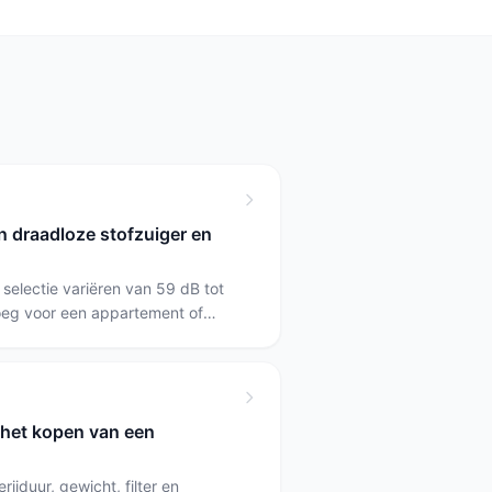
n draadloze stofzuiger en
 selectie variëren van 59 dB tot
noeg voor een appartement of
al voor krachtige modellen;
uidelijk luid. Kies stil voor slaap-
leen als je meer vermogen of
bt.
j het kopen van een
rijduur, gewicht, filter en