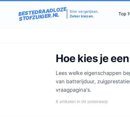
BESTEDRAADLOZE
Slim vergelijken.
Top 
STOFZUIGER.NL
Zeker kiezen.
Hoe kies je een
Lees welke eigenschappen bepa
van batterijduur, zuigprestati
vraagpagina's.
8 artikelen in dit onderwerp