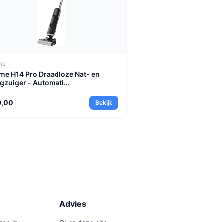
me
me H14 Pro Draadloze Nat- en
gzuiger - Automati...
9,00
Bekijk
Advies