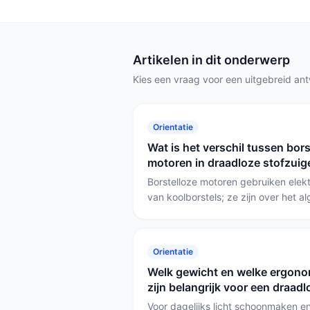
Artikelen in dit onderwerp
Kies een vraag voor een uitgebreid an
Orientatie
Wat is het verschil tussen bor
motoren in draadloze stofzuig
Borstelloze motoren gebruiken elekt
van koolborstels; ze zijn over het a
minder slijtage en geven bij hetzel
consistente zuigkracht. Geborsteld
en simpel, maar slijten sneller en 
Orientatie
borstelloos voor langere accuduur e
Welk gewicht en welke ergon
geborsteld voor een lagere aanscha
zijn belangrijk voor een draad
reparatie.
Voor dagelijks licht schoonmaken en