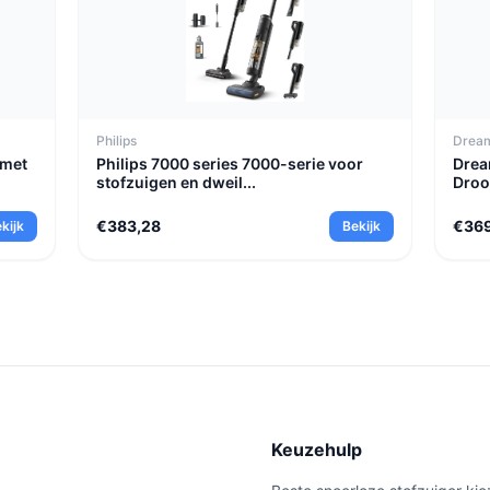
Philips
Drea
 met
Philips 7000 series 7000-serie voor
Drea
stofzuigen en dweil...
Droo
€383,28
€36
kijk
Bekijk
e
Keuzehulp