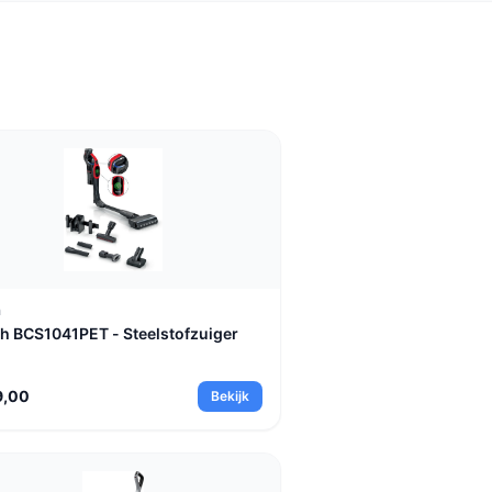
oor dik, hoogpolig tapijt kies je
oals de Bespoke (400 airwatts).
h
h BCS1041PET - Steelstofzuiger
9,00
Bekijk