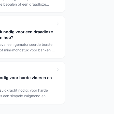
e bepalen of een draadloze
 en klus. Voor een licht,
lange gebruikstijd is de
1,3 kg, een lithium-accu en tot
nd.
k nodig voor een draadloze
en heb?
geval een gemotoriseerde borstel
 of mini-mondstuk voor banken en
en. Heb je geregeld natte
gegeven), dan is ook een
G dweilopzetstuk heeft een
n opzuigen en bevat een aqua-
odig voor harde vloeren en
n reservoir en een beperkte
 zuigkracht nodig: voor harde
et een simpele zuigmond en
polig tapijt is een motorborstel of
jker. Voor een mix van vloeren is
 een gemotoriseerde vloerborstel)