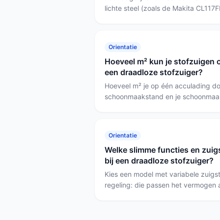
lichte steel (zoals de Makita CL117
stofzuiger langere periodes of heb 
dan een middengewicht met goede 
zoals hoogteverstelling en een park‑
Orientatie
S670). Als functionaliteit (nat/droog
Hoeveel m² kun je stofzuigen 
belangrijker is dan laag gewicht, 
een draadloze stofzuiger?
park‑positie zoals de Roborock F2
Hoeveel m² je op één acculading do
schoonmaakstand en je schoonmaa
houdt het 60 minuten vol op de zui
op de hogere stand; dat is meestal 
middelgroot appartement op één laa
Orientatie
hele grote woning zonder tussentijd
Welke slimme functies en zuig
bij een draadloze stofzuiger?
Kies een model met variabele zuigs
regeling: die passen het vermogen a
vuil waardoor de accu efficiënter g
schoonmaakbeurten kies je extra acc
Kärcher VC 7), voor huisdieren de