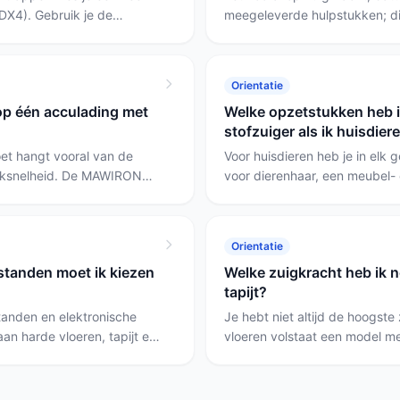
FDX4). Gebruik je de
meegeleverde hulpstukken; di
je een grote woning, kies
stofzuiger past bij jouw woning
ergonomische functies
betaalbaar model met relatief 
positie (bijv. de Avey
MAWIRON een logische keuze: 
Orientatie
, grote reservoirs)
60 minuten op de laagste sta
op één acculading met
Welke opzetstukken heb i
past een zwaarder model met
stofzuiger als ik huisdier
5 ACE Combo beter.
et hangt vooral van de
Voor huisdieren heb je in elk 
ksnelheid. De MAWIRON
voor dierenhaar, een meubel-
nigste stand en 40 minuten
een spleetmondstuk voor rand
genoeg voor een klein tot
vlekken (pootafdrukken, over
dbeurt, maar niet voor een
dweilopzetstuk handig; het A
Orientatie
s laden.
dweilfunctie, kan vloeistoffe
standen moet ik kiezen
Welke zuigkracht heb ik n
mondstuk, maar heeft een klei
tapijt?
gebruikstijd.
tanden en elektronische
Je hebt niet altijd de hoogste
an harde vloeren, tapijt en
vloeren volstaat een model m
ebruikt wordt. Voor lange
redelijke zuigkracht, voor laag
ucapaciteit (zoals bij de
speciale vloerborstel belangri
 BISSELL PowerClean met
de Grenintol (300 airwatts en