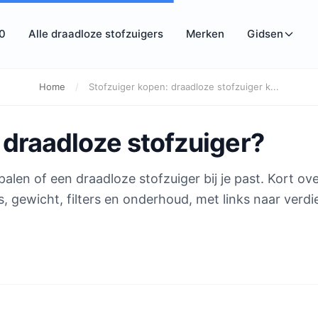
10
Alle draadloze stofzuigers
Merken
Gidsen
Home
/
Stofzuiger kopen: draadloze stofzuiger k...
 draadloze stofzuiger?
len of een draadloze stofzuiger bij je past. Kort ove
es, gewicht, filters en onderhoud, met links naar verd