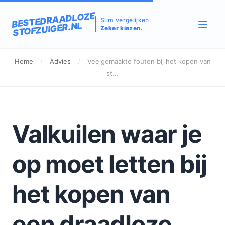
BESTEDRAADLOZE
Slim vergelijken.
STOFZUIGER.NL
Zeker kiezen.
Home
/
Advies
/
Veelgemaakte fouten bij het kopen van
st...
Valkuilen waar je
op moet letten bij
het kopen van
een draadloze