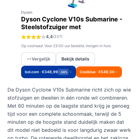
Dyson
Dyson Cyclone V10s Submarine -
Steelstofzuiger met
4,4
(337)
Op voorraad. Voor 23:00 uur besteld, morgen in huis
Vergelijk
Bekijk details
bol.com · €348,99
Coolblue · €549,00
-36%
De Dyson Cyclone V10s Submarine richt zich op wie
stofzuigen en dweilen in één ronde wil combineren.
Met 60 minuten op de laagste stand krijg je genoeg
tijd voor een complete schoonmaak, terwijl de 5
minuten op de hoogste stand duidelijk maken dat
dit model niet bedoeld is voor langdurig zwaar werk
op turbo. De roterende dweilborstel en het zakloze