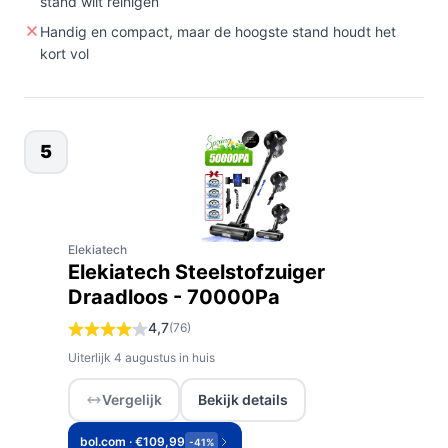
stand wilt reinigen
Handig en compact, maar de hoogste stand houdt het
kort vol
5
Elekiatech
Elekiatech Steelstofzuiger
Draadloos - 70000Pa
4,7
(76)
Uiterlijk 4 augustus in huis
Vergelijk
Bekijk details
bol.com · €109,99
-41%