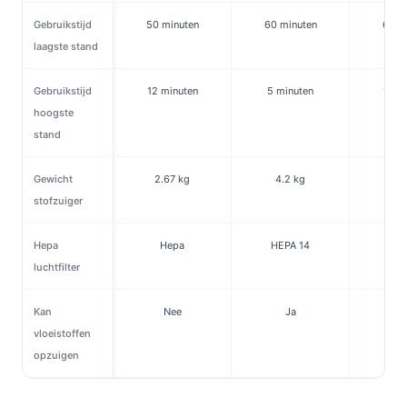
Gebruikstijd
50 minuten
60 minuten
60 m
laagste stand
Gebruikstijd
12 minuten
5 minuten
15 m
hoogste
stand
Gewicht
2.67 kg
4.2 kg
1.
stofzuiger
Hepa
Hepa
HEPA 14
H
luchtfilter
Kan
Nee
Ja
N
vloeistoffen
opzuigen