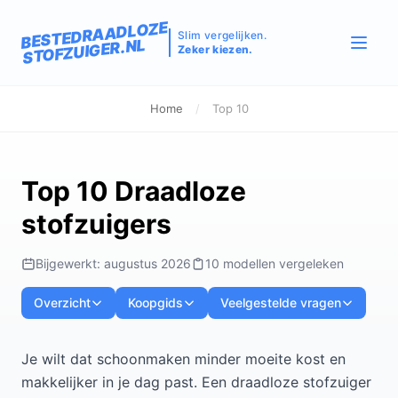
BESTEDRAADLOZE
Slim vergelijken.
STOFZUIGER.NL
Zeker kiezen.
Home
/
Top 10
Top 10 Draadloze
stofzuigers
Bijgewerkt: augustus 2026
10 modellen vergeleken
Overzicht
Koopgids
Veelgestelde vragen
Je wilt dat schoonmaken minder moeite kost en
makkelijker in je dag past. Een draadloze stofzuiger