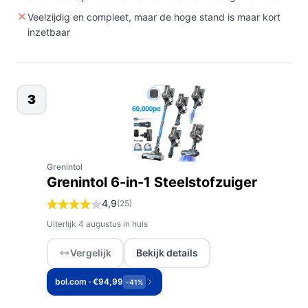
Veelzijdig en compleet, maar de hoge stand is maar kort
inzetbaar
3
Grenintol
Grenintol 6-in-1 Steelstofzuiger
4,9
(25)
Uiterlijk 4 augustus in huis
Vergelijk
Bekijk details
bol.com · €94,99
-41%