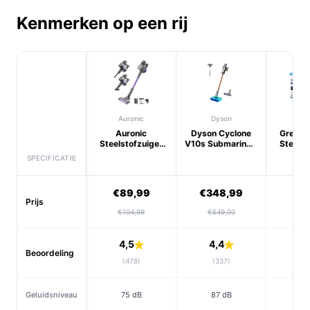
Kenmerken op een rij
Auronic
Dyson
Gren
Auronic
Dyson Cyclone
Grenint
Steelstofzuiger
V10s Submarine -
Steelst
Draadloos 220W
Steelstofzuige...
SPECIFICATIE
€89,99
€348,99
€9
Prijs
€104,99
€549,00
€15
4,5
4,4
4,
Beoordeling
(478)
(337)
(
Geluidsniveau
75 dB
87 dB
65