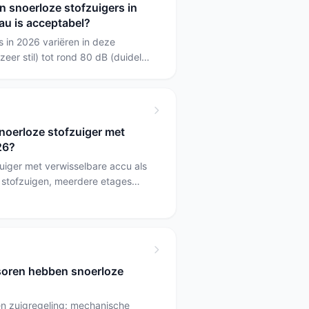
n snoerloze stofzuigers in
sessies is een model met speciale
au is acceptabel?
praktischer, zoals de BISSELL.
 in 2026 variëren in deze
eer stil) tot rond 80 dB (duidelijk
slaapkamers is zo dicht mogelijk
n (bijv. de Sea&Mew); wie
reiniging wil accepteert vaak een
.
noerloze stofzuiger met
26?
uiger met verwisselbare accu als
t stofzuigen, meerdere etages
rken. Voor kleinere woningen of
 verwisselbare accu vaak weinig
 enkele accuduur slimmer.
oren hebben snoerloze
en zuigregeling: mechanische