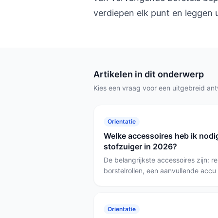
verdiepen elk punt en leggen ui
Artikelen in dit onderwerp
Kies een vraag voor een uitgebreid an
Orientatie
Welke accessoires heb ik nodig
stofzuiger in 2026?
De belangrijkste accessoires zijn: re
borstelrollen, een aanvullende accu
lange gebruiksduur, en bij dweil- o
mop-pads en de bijgeleverde reinige
Clean Station als je stofzuiger wei
Orientatie
heeft; kies een speciale huisdierenbo