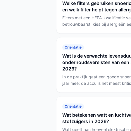
Welke filters gebruiken snoerl
dierenharen aanwezig zijn.
en welk filter helpt tegen aller
Filters met een HEPA-kwalificatie v
betrouwbaarst; kies bij allergieën 
HEPA-klasse. De Avey S670 heeft ee
daarom de beste keuze bij huisstofmi
ook dierenharen wil aanpakken, ki
Orientatie
FurGuard met een speciale dierenha
Wat is de verwachte levensduu
onderhoudsvereisten van een s
2026?
In de praktijk gaat een goede snoer
jaar mee; de accu is het meest krit
model met vervangbare of meerdere
en met ruime garantie of makkelijk t
borstels (bijv. de BISSELL) om die l
Orientatie
Wat betekenen watt en luchtwa
stofzuigers in 2026?
Watt geeft aan hoeveel elektrische 