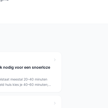
ik nodig voor een snoerloze
olstaat meestal 20–40 minuten
eld huis kies je 40–60 minuten;
onderbreking heb je meer dan 60
l met een hoge gebruikstijd op
lbare accu's (bijvoorbeeld de
 en twee accu's levert). Voor