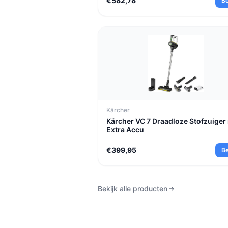
€582,78
Be
Kärcher
Kärcher VC 7 Draadloze Stofzuiger
Extra Accu
€399,95
Be
Bekijk alle producten