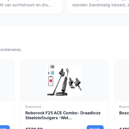
cht van luchtstroom en druk
standen (handmatig kiezen), 
hoonmaakkracht op vloeren
met stappen) en automatische
ecificaties zoals Pa in
bij). Sensoren en indicaties b
levanter dan alleen watt.
batterijlampjes, led-opbouw 
'automatisch' die het vermog
de Proscenic F10 Ultra (mech
(elektronisch) en de Dreame 
 onderwerp.
Roborock
Bosc
Roborock F25 ACE Combo- Draadloze
Bosc
Steelstofzuigers -Wet...