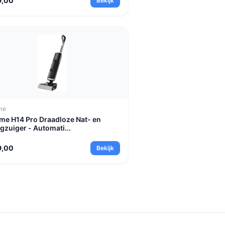
9,00
Bekijk
me
me H14 Pro Draadloze Nat- en
gzuiger - Automati...
9,00
Bekijk