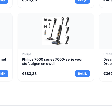
€529,00
€48
kijk
Bekijk
Philips
Drea
 met
Philips 7000 series 7000-serie voor
Drea
stofzuigen en dweil...
Droo
€383,28
€36
kijk
Bekijk