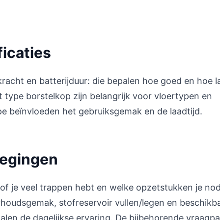
ficaties
gkracht en batterijduur: die bepalen hoe goed en hoe 
et type borstelkop zijn belangrijk voor vloertypen en
pe beïnvloeden het gebruiksgemak en de laadtijd.
wegingen
 of je veel trappen hebt en welke opzetstukken je no
rhoudsgemak, stofreservoir vullen/legen en beschikb
len de dagelijkse ervaring. De bijbehorende vraagp