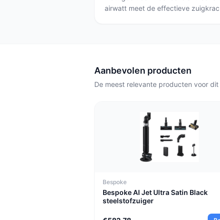
airwatt meet de effectieve zuigkra
gecombineerd. Voor praktische sc
en tapijt is airwatt (of praktische sp
combinatie met borstels) meestal re
Aanbevolen producten
De meest relevante producten voor dit
Bespoke
Bespoke AI Jet Ultra Satin Black
steelstofzuiger