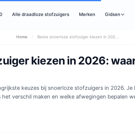
10
Alle draadloze stofzuigers
Merken
Gidsen
Home
/
Beste snoerloze stofzuiger kiezen in 202...
uiger kiezen in 2026: waar
grijkste keuzes bij snoerloze stofzuigers in 2026. Je 
es het verschil maken en welke afwegingen bepalen w