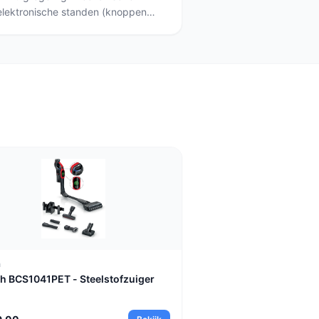
elektronische standen (knoppen
 regeling (stuurt vermogen zelf
eperken zich meestal tot
bij de zuigmond en modellen met
en aanpassen — voorbeelden zijn
anisch), de BISSELL PowerClean
H15 Pro Heat (automatisch).
h
h BCS1041PET - Steelstofzuiger