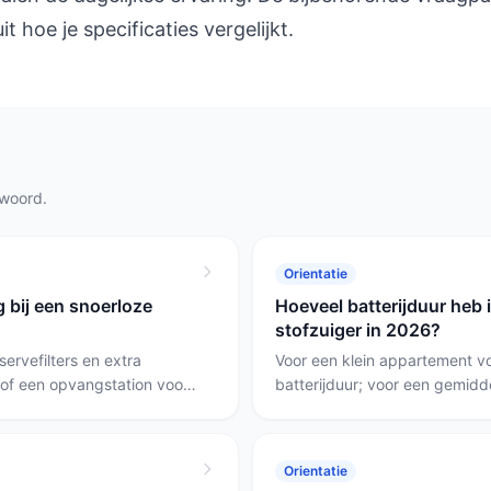
t hoe je specificaties vergelijkt.
twoord.
Orientatie
 bij een snoerloze
Hoeveel batterijduur heb 
stofzuiger in 2026?
servefilters en extra
Voor een klein appartement v
 of een opvangstation voor
batterijduur; voor een gemidd
f nat-en-droog-modellen
voor grote huizen of zonder 
r. Kies een extra accu of
minuten nodig. Kies een mode
nig meegeleverde accutijd
de lage stand of met verwisse
Orientatie
rstel als er veel
Bespoke die 160 minuten haalt