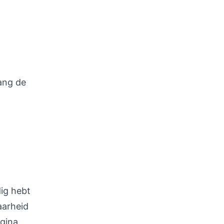
lang de
dig hebt
aarheid
agina