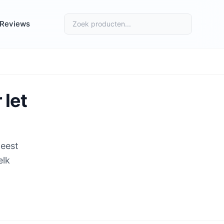
Reviews
 let
leest
elk