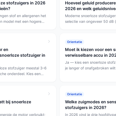
oze stofzuigers in 2026
Hoeveel geluid producere
huisdieren of krachtige korte 
gieën?
2026 en welk geluidsnive
borstel en korte turbo-rijtijd 
angen stof en allergenen het
Moderne snoerloze stofzuigers
een model met een hogere
selectie van ongeveer 50 dB (z
n HEPA 14-filter en is
luid). Voor appartementen en 
jt- of pollenallergie; wie
bij 55 dB of lager aan te rade
est de BISSELL PowerClean
huisdieren heeft en maximale 
Orientatie
renborstel.
luider model zoals de BISSELL
r en
Moet ik kiezen voor een s
noerloze stofzuiger in
verwisselbare accu in 20
Ja — kies een snoerloze stofz
loze stofzuiger meestal 3–6
je langer of onafgebroken wil
ische onderdeel. Kies een
hebt of snel weer wilt doorwe
 accu’s (bijv. de Bespoke)
incidenteel gebruik voegt een
oegang tot filters en
toe en is een model met lange
evensduur te halen.
Orientatie
tt bij snoerloze
Welke zuigmodes en sens
stofzuigers in 2026?
energie de motor verbruikt;
In 2026 vind je drie hoofdtyp