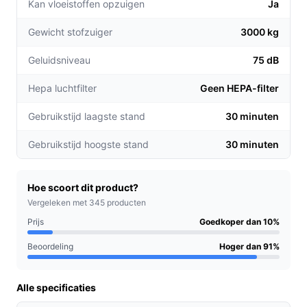
Kan vloeistoffen opzuigen
Ja
automatische borstelreiniging reduceren
Gewicht stofzuiger
onderhoudstijd en zorgen voor direct hergebruik
3000 kg
tussen taken.
Geluidsniveau
75 dB
Draadloos met consistente accu: Li‑Ion-accu levert
tot circa 30 minuten gebruikstijd per lading,
Hepa luchtfilter
Geen HEPA-filter
voldoende voor kleine tot middelgrote woningen of
Gebruikstijd laagste stand
30 minuten
dagelijkse snelle schoonmaakrondes.
Voor welke doelgroep?
Gebruikstijd hoogste stand
30 minuten
Dit model is geschikt voor huishoudens die snelheid en
flexibiliteit zoeken. Denk aan gezinnen met jonge
Hoe scoort dit product?
kinderen, mensen met huisdieren die regelmatig
Vergeleken met 345 producten
vlekken verwijderen, en gebruikers die een compacte
Prijs
Goedkoper dan 10%
draadloze combinatie willen voor harde vloeren en
Beoordeling
Hoger dan 91%
vloerkleden.
Praktische voordelen t.o.v. alternatieven
Alle specificaties