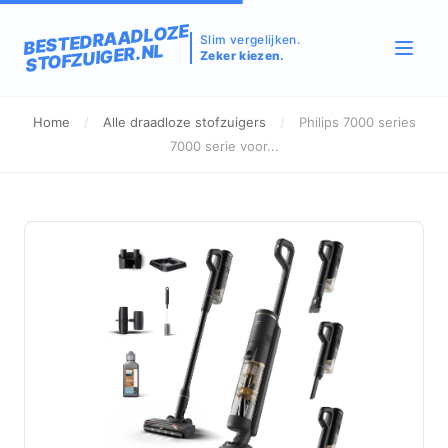
BESTEDRAADLOZE
Slim vergelijken.
STOFZUIGER.NL
Zeker kiezen.
Home
/
Alle draadloze stofzuigers
/
Philips 7000 series
7000 serie voor...