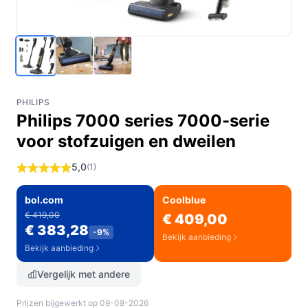
PHILIPS
Philips 7000 series 7000-serie
voor stofzuigen en dweilen
5,0
(1)
bol.com
Coolblue
€ 419,00
€ 409,00
€ 383,28
-9%
Bekijk aanbieding
Bekijk aanbieding
Vergelijk met andere
Prijzen bijgewerkt op 09-08-2026