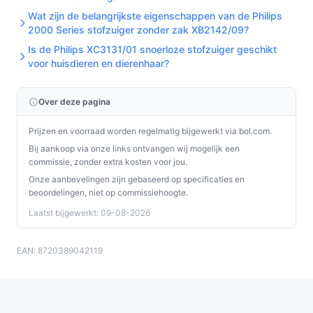
Veelgestelde vragen
Wat zijn de belangrijkste eigenschappen van de Philips
2000 Series stofzuiger zonder zak XB2142/09?
Hoe lang gaat dit product mee?
Is de Philips XC3131/01 snoerloze stofzuiger geschikt
De levensduur hangt af van gebruik en onderhoud. Bij
voor huisdieren en dierenhaar?
normaal huishoudelijk gebruik en correct onderhoud
(regelmatig legen, borstels schoonhouden) kun je
Over deze pagina
meerdere jaren consistente prestaties verwachten;
accu's gaan typisch enkele honderden oplaadcycli mee.
Prijzen en voorraad worden regelmatig bijgewerkt via bol.com.
Bij aankoop via onze links ontvangen wij mogelijk een
Is dit geschikt voor vloerkleden en harde vloeren?
commissie, zonder extra kosten voor jou.
Ja. Gebruik de zuigstand voor vloerkleden en de
Onze aanbevelingen zijn gebaseerd op specificaties en
beoordelingen, niet op commissiehoogte.
gecombineerde zuig‑en‑dweilstand voor harde vloeren.
Laatst bijgewerkt: 09-08-2026
Voor diepere tapijtreiniging is een gespecialiseerde
tapijtreiniger aan te raden.
EAN: 8720389042119
Wat zijn de belangrijkste verschillen met een
traditioneel model?
Ten opzichte van een traditionele stofzuiger biedt de