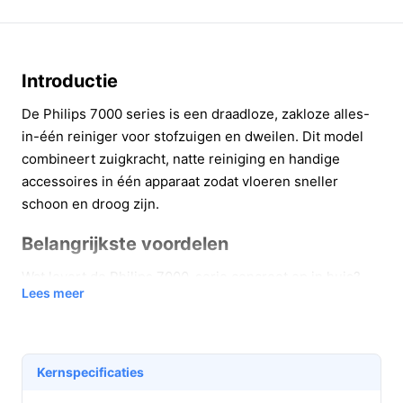
Introductie
De Philips 7000 series is een draadloze, zakloze alles-
in-één reiniger voor stofzuigen en dweilen. Dit model
combineert zuigkracht, natte reiniging en handige
accessoires in één apparaat zodat vloeren sneller
schoon en droog zijn.
Belangrijkste voordelen
Wat levert de Philips 7000-serie concreet op in huis?
Lees meer
In één keer stofzuigen en dweilen: verwijdert
vastzittend vuil en vloeistoffen zonder eerst apart
te stofzuigen, ideaal na ontbijt of knoeien met
Kernspecificaties
kinderen.
Snel en praktisch in gebruik: zakloos ontwerp en