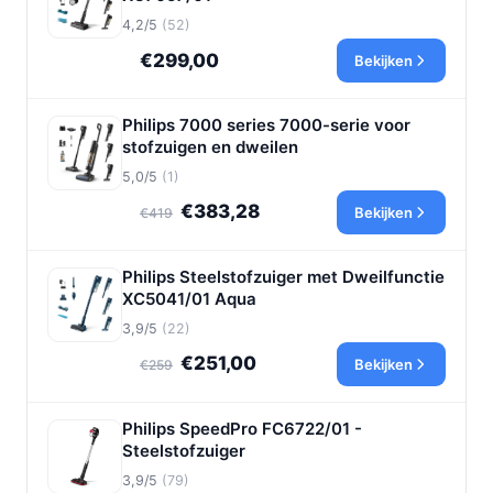
4,2/5
(52)
€299,00
Bekijken
Philips 7000 series 7000-serie voor
stofzuigen en dweilen
5,0/5
(1)
€383,28
Bekijken
€419
Philips Steelstofzuiger met Dweilfunctie
XC5041/01 Aqua
3,9/5
(22)
€251,00
Bekijken
€259
Philips SpeedPro FC6722/01 -
Steelstofzuiger
3,9/5
(79)