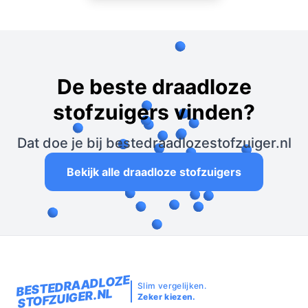
De beste draadloze
stofzuigers vinden?
Dat doe je bij bestedraadlozestofzuiger.nl
Bekijk alle draadloze stofzuigers
BESTEDRAADLOZE
Slim vergelijken.
STOFZUIGER.NL
Zeker kiezen.