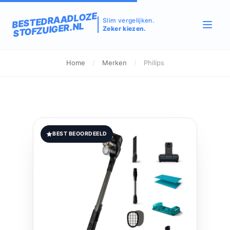
BESTEDRAADLOZE
Slim vergelijken.
STOFZUIGER.NL
Zeker kiezen.
Home
/
Merken
/
Philips
BEST BEOORDEELD