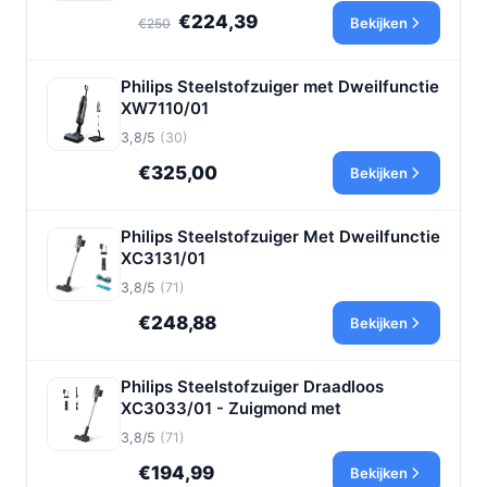
€224,39
Bekijken
€250
Philips Steelstofzuiger met Dweilfunctie
XW7110/01
3,8/5
(30)
€325,00
Bekijken
Philips Steelstofzuiger Met Dweilfunctie
XC3131/01
3,8/5
(71)
€248,88
Bekijken
Philips Steelstofzuiger Draadloos
XC3033/01 - Zuigmond met
3,8/5
(71)
€194,99
Bekijken