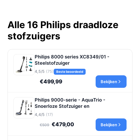
Alle 16 Philips draadloze
stofzuigers
Philips 8000 series XC8349/01 -
Steelstofzuiger
4,5/5
(75)
Beste beoordeeld
€499,99
Bekijken
Philips 9000-serie - AquaTrio -
Snoerloze Stofzuiger en
4,4/5
(17)
€479,00
Bekijken
€509