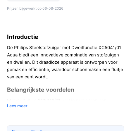
Prijzen bijgewerkt op 06-08-2026
Introductie
De Philips Steelstofzuiger met Dweilfunctie XC5041/01
Aqua biedt een innovatieve combinatie van stofzuigen
en dweilen. Dit draadloze apparaat is ontworpen voor
gemak en efficiëntie, waardoor schoonmaken een fluitje
van een cent wordt.
Belangrijkste voordelen
Met de Philips XC5041/01 haal je niet alleen een
Lees meer
stofzuiger in huis, maar ook een veelzijdige
schoonmaakpartner. Hier zijn enkele belangrijke
voordelen: