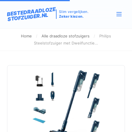
BESTEDRAADLOZE
Slim vergelijken.
STOFZUIGER.NL
Zeker kiezen.
Home
/
Alle draadloze stofzuigers
/
Philips
Steelstofzuiger met Dweilfunctie...