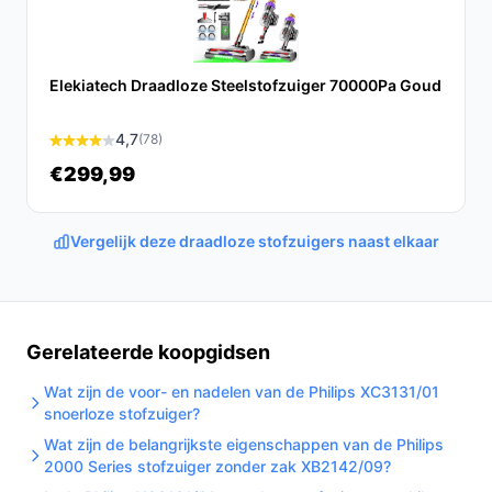
Conclusie
De Philips Steelstofzuiger XC5041/01 Aqua is een
veelzijdige en efficiënte oplossing voor al je
Elekiatech Draadloze Steelstofzuiger 70000Pa Goud
schoonmaakbehoeften. Met zijn krachtige functies en
gebruiksgemak is het een uitstekende keuze voor
4,7
(78)
moderne huishoudens.
€299,99
Ontdek alle specificaties en vergelijk prijzen op
bestedraadlozestofzuiger.nl. Kies bewust wat perfect
Vergelijk deze draadloze stofzuigers naast elkaar
past bij jouw behoeften!
Gerelateerde koopgidsen
Wat zijn de voor- en nadelen van de Philips XC3131/01
snoerloze stofzuiger?
Wat zijn de belangrijkste eigenschappen van de Philips
2000 Series stofzuiger zonder zak XB2142/09?