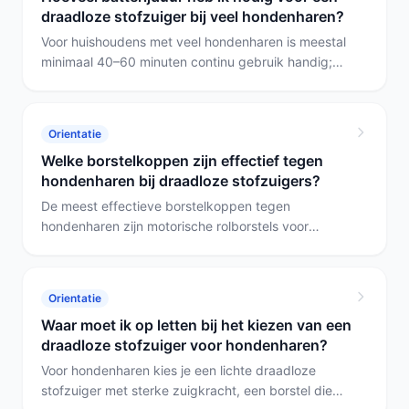
draadloze stofzuiger bij veel hondenharen?
Voor huishoudens met veel hondenharen is meestal
minimaal 40–60 minuten continu gebruik handig;
heb je een groot huis of veel tapijt, kies een model
met ruim boven de 60 minuten of met twee accu’s
om te wisselen. Voor snelle korte klussen volstaat
Orientatie
20–30 minuten, maar voor grondig schoonmaken
Welke borstelkoppen zijn effectief tegen
van meubelen en vloeren is langere runtime of een
hondenharen bij draadloze stofzuigers?
extra accu praktisch.
De meest effectieve borstelkoppen tegen
hondenharen zijn motorische rolborstels voor
vloeren en gemotoriseerde miniborstel of elektrische
bekledingsborstels voor meubels en trappen. In
deze selectie vallen de PowerClean-modellen op
Orientatie
door een speciale dierenharenborstel en
Waar moet ik op letten bij het kiezen van een
bekledingsborstel; de Roborock F25 ACE biedt een
draadloze stofzuiger voor hondenharen?
gemotoriseerde miniborstel voor meubels.
Voor hondenharen kies je een lichte draadloze
stofzuiger met sterke zuigkracht, een borstel die