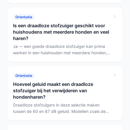
haren niet in de borstel oprolt en een goed filter. De
MAWIRON-steelstofzuiger is een geschikte
budgetoptie: 80 watt zuigkracht, ZeroTangle-
Orientatie
borstel en een HEPA-filter; let wel op maximale
Is een draadloze stofzuiger geschikt voor
gebruiksduur en beperkte accessoires.
huishoudens met meerdere honden en veel
haren?
Ja — een goede draadloze stofzuiger kan prima
werken in een huishouden met meerdere honden,
mits hij sterke zuigkracht heeft, een echte
dierenborstel of turboborstel, voldoende accuduur
of een extra accu en een HEPA-filter. Kies anders
Orientatie
een model met lange looptijd of verwisselbare accu;
Hoeveel geluid maakt een draadloze
zonder dat verlies je snelheid bij veel haren.
stofzuiger bij het verwijderen van
hondenharen?
Draadloze stofzuigers in deze selectie maken
tussen de 60 en 87 dB geluid. Modellen zoals de
Fukstern (60 dB) en de VACTechPro (62 dB) zijn
relatief stil en geschikt als je geluid belangrijk vindt;