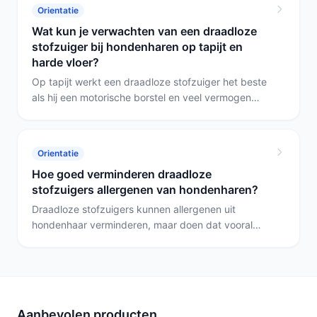
de Avey (70 dB) en zeker de Samsung (87 dB) zijn
Orientatie
merkbaar luider maar leveren vaak meer zuigkracht
Wat kun je verwachten van een draadloze
voor hardnekkige hondenharen.
stofzuiger bij hondenharen op tapijt en
harde vloer?
Op tapijt werkt een draadloze stofzuiger het beste
als hij een motorische borstel en veel vermogen
heeft; kies daarvoor de Avey S670. Voor meubels
en kussens is de BISSELL PowerClean FurFinder
beter door de speciale huisdierborstel. Heb je vooral
Orientatie
harde vloeren en wil je ook dweilen, dan geeft de
Hoe goed verminderen draadloze
Roborock F25 ACE Combo de meeste praktische
stofzuigers allergenen van hondenharen?
meerwaarde.
Draadloze stofzuigers kunnen allergenen uit
hondenhaar verminderen, maar doen dat vooral
door krachtige zuigkracht en goede filtering. Voor
huisdierenallergieën is een model met HEPA-filter en
een motorisch mondstuk nuttig; de MAWIRON
steelstofzuiger heeft een HEPA-filter en redelijke
zuigkracht maar heeft duidelijke beperkingen voor
Aanbevolen producten