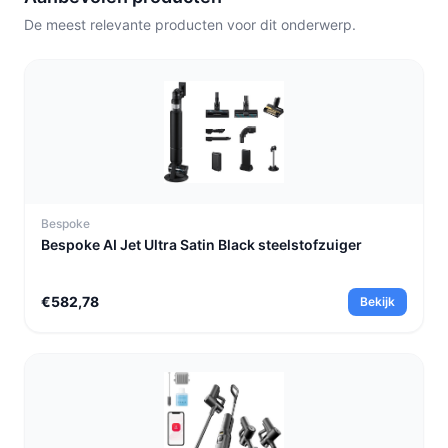
intensief allergiebeheer.
De meest relevante producten voor dit onderwerp.
Bespoke
Bespoke AI Jet Ultra Satin Black steelstofzuiger
€582,78
Bekijk