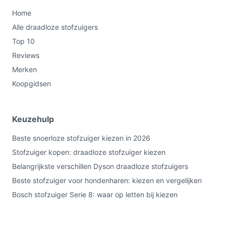
Home
Oplaadtijd:
220 minuten — belangrijk voor de
planning van langere schoonmaaksessies of om te
Alle draadloze stofzuigers
bepalen of een extra accu nodig is.
Top 10
Reservoir 0,80 l (zakloos):
geeft aan hoe vaak je
Reviews
de opvangbak moet legen tijdens gebruik;
Merken
controleer of dit volume past bij jouw vuiltype en
Koopgidsen
frequentie.
HEPA 12:
filtert fijne deeltjes; relevant als
luchtkwaliteit of allergenen belangrijk zijn.
Keuzehulp
Geluidsniveau 78 dB:
het opgegeven
Beste snoerloze stofzuiger kiezen in 2026
geluidsniveau — controleer of dit acceptabel is
Stofzuiger kopen: draadloze stofzuiger kiezen
voor jouw woonsituatie.
Belangrijkste verschillen Dyson draadloze stofzuigers
Veelgestelde vragen
Beste stofzuiger voor hondenharen: kiezen en vergelijken
Is dit geschikt voor thuisgebruik / intensief gebruik /
Bosch stofzuiger Serie 8: waar op letten bij kiezen
dagelijks gebruik?
Ja voor regelmatig thuisgebruik: de specificaties geven