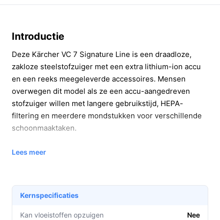
Introductie
Deze Kärcher VC 7 Signature Line is een draadloze,
zakloze steelstofzuiger met een extra lithium-ion accu
en een reeks meegeleverde accessoires. Mensen
overwegen dit model als ze een accu-aangedreven
stofzuiger willen met langere gebruikstijd, HEPA-
filtering en meerdere mondstukken voor verschillende
schoonmaaktaken.
In 20 seconden beslissen
Lees meer
Kopen als:
je huis regelmatig stofzuigt en een
accu‑stofzuiger wilt met tot 60 minuten
gebruikstijd (laagste stand) en een extra accu om
Kernspecificaties
langer door te kunnen werken.
Kan vloeistoffen opzuigen
Nee
Niet kopen als:
je een extreem stille stofzuiger