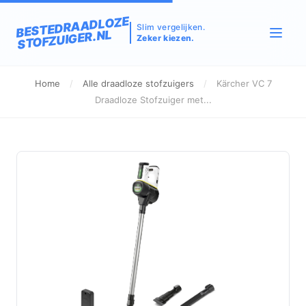
BESTEDRAADLOZE
Slim vergelijken.
STOFZUIGER.NL
Zeker kiezen.
Home
/
Alle draadloze stofzuigers
/
Kärcher VC 7
Draadloze Stofzuiger met...