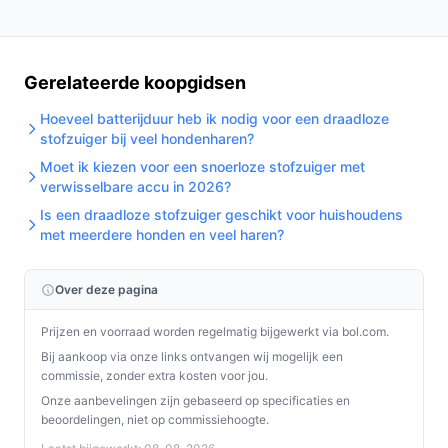
Gebruik & tips
Praktische en veilige tips voor plaatsing, gebruik en
onderhoud.
Gerelateerde koopgidsen
Leeg de opvangbak regelmatig bij 50–80% vulling
Hoeveel batterijduur heb ik nodig voor een draadloze
om verlies van zuigkracht te beperken.
stofzuiger bij veel hondenharen?
Controleer en reinig het HEPA‑filter volgens de
Moet ik kiezen voor een snoerloze stofzuiger met
handleiding; een schoon filter behoudt filtratie en
verwisselbare accu in 2026?
doorstroming.
Is een draadloze stofzuiger geschikt voor huishoudens
met meerdere honden en veel haren?
Gebruik de mini‑turboborstel voor bekleding en de
spleetmond voor hoeken en kieren.
Bewaar en laad de stofzuiger aan de muurbeugel
Over deze pagina
met oplaadfunctie om altijd klaar te staan.
Prijzen en voorraad worden regelmatig bijgewerkt via bol.com.
Plan langere klussen rond de oplaadtijd van 220
Bij aankoop via onze links ontvangen wij mogelijk een
minuten of gebruik de extra accu voor continu
commissie, zonder extra kosten voor jou.
gebruik.
Onze aanbevelingen zijn gebaseerd op specificaties en
beoordelingen, niet op commissiehoogte.
Installatie & eerste gebruik