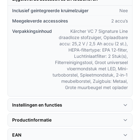
accessoires en de muurbeugel met oplaadfunctie
Inclusief geintegreerde kruimelzuiger
Nee
ondersteunen verschillende schoonmaakklussen en
Meegeleverde accessoires
2 accu’s
opslag.
Verpakkingsinhoud
Kärcher VC 7 Signature Line
Belangrijkste voordelen
draadloze stofzuiger, Oplaadbare
accu: 25,2 V / 2,5 Ah accu (2 st.),
Praktische voordelen van dit model, gebaseerd op de
HEPA-filtertype: EPA 12-filter,
specificaties en meegeleverde onderdelen.
Luchtinlaatfilter: 2 Stuk(s),
Filterreinigingstool, Groot universeel
Langere gebruiksduur op de zuinigste stand: tot 60
vloermondstuk met LED, Mini-
turboborstel, Spleetmondstuk, 2-in-1
minuten, waardoor grotere oppervlakken in
meubelborstel, Zuigbuis: Metaal,
meerdere sessies te doen zijn zonder constant te
Grote muurbeugel met oplader
laden.
Inclusief extra lithium-ion accu en diverse
Instellingen en functies
mondstukken: handig als je wisselt tussen vloeren,
kieren en bekleding.
Productinformatie
HEPA 12-filter en zakloos systeem: filtert fijne
deeltjes en maakt legen van de opvangbak
EAN
mogelijk zonder zakken.