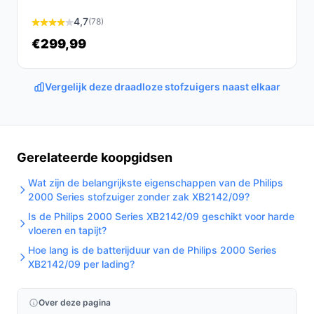
bouwen tot een handstofzuiger, onderscheidt dit model
4,7
(78)
van zijn concurrenten.
€299,99
Conclusie
De Philips 3000 Serie XC3031/01 Steelstofzuiger biedt
Vergelijk deze draadloze stofzuigers naast elkaar
een krachtige en flexibele oplossing voor al je
schoonmaakbehoeften. Met zijn innovatieve functies en
gebruiksgemak is het een uitstekende keuze voor elke
moderne huishouding.
Gerelateerde koopgidsen
Ontdek alle specificaties en vergelijk prijzen op
Wat zijn de belangrijkste eigenschappen van de Philips
2000 Series stofzuiger zonder zak XB2142/09?
bestedraadlozestofzuiger.nl. Kies bewust wat perfect
Is de Philips 2000 Series XB2142/09 geschikt voor harde
past bij jouw behoeften!
vloeren en tapijt?
Hoe lang is de batterijduur van de Philips 2000 Series
XB2142/09 per lading?
Over deze pagina