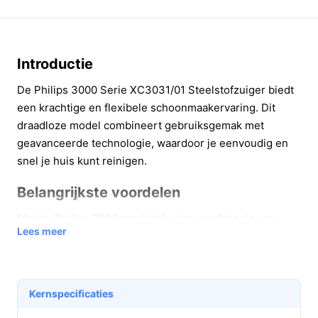
Introductie
De Philips 3000 Serie XC3031/01 Steelstofzuiger biedt
een krachtige en flexibele schoonmaakervaring. Dit
draadloze model combineert gebruiksgemak met
geavanceerde technologie, waardoor je eenvoudig en
snel je huis kunt reinigen.
Belangrijkste voordelen
Met de Philips 3000 steelstofzuiger profiteer je van
Lees meer
meerdere praktische voordelen die het schoonmaken
efficiënter maken:
Krachtige zuigkracht:
De PowerCyclone 8-
Kernspecificaties
technologie zorgt voor een sterke zuigkracht, tot
820 l/min, waarmee je zelfs het fijnste vuil op