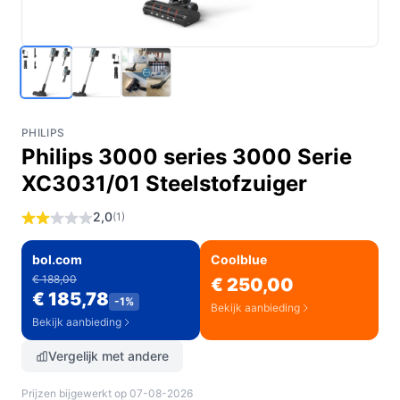
PHILIPS
Philips 3000 series 3000 Serie
XC3031/01 Steelstofzuiger
2,0
(1)
bol.com
Coolblue
€ 188,00
€ 250,00
€ 185,78
-1%
Bekijk aanbieding
Bekijk aanbieding
Vergelijk met andere
Prijzen bijgewerkt op 07-08-2026