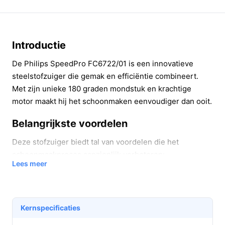
Introductie
De Philips SpeedPro FC6722/01 is een innovatieve
steelstofzuiger die gemak en efficiëntie combineert.
Met zijn unieke 180 graden mondstuk en krachtige
motor maakt hij het schoonmaken eenvoudiger dan ooit.
Belangrijkste voordelen
Deze stofzuiger biedt tal van voordelen die het
schoonmaakproces aanzienlijk verbeteren:
Lees meer
180 graden mondstuk:
Dit ontwerp zorgt ervoor
dat je moeiteloos in hoeken en onder meubels kunt
stofzuigen, waardoor je elke centimeter van je
Kernspecificaties
ruimte bereikt.
Langdurige gebruikstijd:
Met een batterijduur van