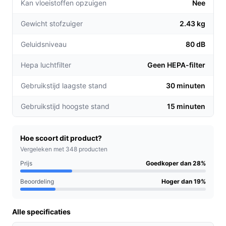
Kan vloeistoffen opzuigen
Nee
30 minuten op de laagste stand, kun je zonder
Gewicht stofzuiger
onderbrekingen schoonmaken. Perfect voor
2.43 kg
grotere ruimtes!
Geluidsniveau
80 dB
Zakloos systeem:
Het 0,40 liter verzamelreservoir
maakt het legen eenvoudig en voorkomt extra
Hepa luchtfilter
Geen HEPA-filter
kosten voor stofzakken, wat zowel tijd als geld
Gebruikstijd laagste stand
30 minuten
bespaart.
Voor welke doelgroep?
Gebruikstijd hoogste stand
15 minuten
De Philips SpeedPro FC6722/01 is ideaal voor drukke
huishoudens, gezinnen met kinderen of huisdieren, en
Hoe scoort dit product?
iedereen die op zoek is naar een snelle en gemakkelijke
Vergeleken met 348 producten
oplossing voor dagelijks schoonmaken.
Prijs
Goedkoper dan 28%
Praktische voordelen t.o.v. alternatieven
Beoordeling
Hoger dan 19%
Wat maakt deze steelstofzuiger onderscheidend in
Alle specificaties
vergelijking met andere modellen?