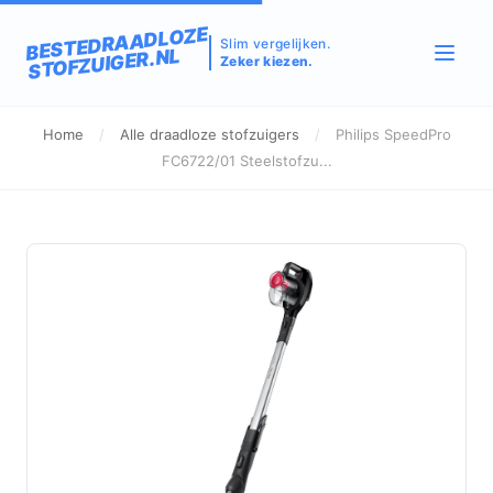
BESTEDRAADLOZE
Slim vergelijken.
STOFZUIGER.NL
Zeker kiezen.
Home
/
Alle draadloze stofzuigers
/
Philips SpeedPro
FC6722/01 Steelstofzu...