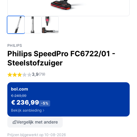
PHILIPS
Philips SpeedPro FC6722/01 -
Steelstofzuiger
3,9
(79)
bol.com
€ 249,99
€ 236,99
-5%
Bekijk aanbieding
Vergelijk met andere
Prijzen bijgewerkt op 10-08-2026