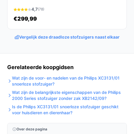
Ontdek alle specificaties en vergelijk prijzen op
4,7
(78)
bestedraadlozestofzuiger.nl. Kies bewust wat perfect
€299,99
past bij jouw behoeften!
Vergelijk deze draadloze stofzuigers naast elkaar
Gerelateerde koopgidsen
Wat zijn de voor- en nadelen van de Philips XC3131/01
snoerloze stofzuiger?
Wat zijn de belangrijkste eigenschappen van de Philips
2000 Series stofzuiger zonder zak XB2142/09?
Is de Philips XC3131/01 snoerloze stofzuiger geschikt
voor huisdieren en dierenhaar?
Over deze pagina