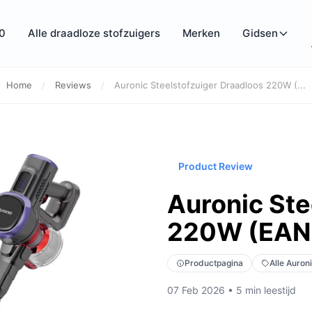
0
Alle draadloze stofzuigers
Merken
Gidsen
Home
/
Reviews
/
Auronic Steelstofzuiger Draadloos 220W (...
Product Review
Auronic Ste
220W (EAN: 
Productpagina
Alle Auron
07 Feb 2026 • 5 min leestijd