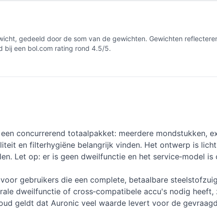
cht, gedeeld door de som van de gewichten. Gewichten reflecteren ho
 bij een bol.com rating rond 4.5/5.
een concurrerend totaalpakket: meerdere mondstukken, extr
eit en filterhygiëne belangrijk vinden. Het ontwerp is licht 
en. Let op: er is geen dweilfunctie en het service‑model is 
 voor gebruikers die een complete, betaalbare steelstofz
grale dweilfunctie of cross‑compatibele accu's nodig heeft,
oud geldt dat Auronic veel waarde levert voor de gevraagde