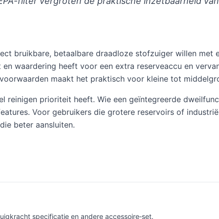
A-filter vergroten de praktische inzetbaarheid van 
ect bruikbare, betaalbare draadloze stofzuiger willen met 
en waardering heeft voor een extra reserveaccu en vervangba
cevoorwaarden maakt het praktisch voor kleine tot middelg
el reinigen prioriteit heeft. Wie een geïntegreerde dweilfun
eatures. Voor gebruikers die grotere reservoirs of industrië
die beter aansluiten.
uigkracht specificatie en andere accessoire‑set.