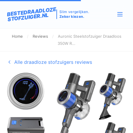
BESTEDRAADLOZE
Slim vergelijken.
STOFZUIGER.NL
Zeker kiezen.
Home
/
Reviews
/
Auronic Steelstofzuiger Draadloos
350W R...
Alle draadloze stofzuigers reviews