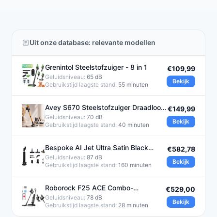
Uit onze database: relevante modellen
Grenintol Steelstofzuiger - 8 in 1
€109,99
Geluidsniveau:
65 dB
Bekijk
Gebruikstijd laagste stand:
55 minuten
Avey S670 Steelstofzuiger Draadloos
€149,99
- 550W - 35Kpa
Geluidsniveau:
70 dB
Bekijk
Gebruikstijd laagste stand:
40 minuten
Bespoke AI Jet Ultra Satin Black
€582,78
steelstofzuiger
Geluidsniveau:
87 dB
Bekijk
Gebruikstijd laagste stand:
160 minuten
Roborock F25 ACE Combo-
€529,00
Draadloze Steelstofzuigers -Wet &
Geluidsniveau:
78 dB
Bekijk
Gebruikstijd laagste stand:
28 minuten