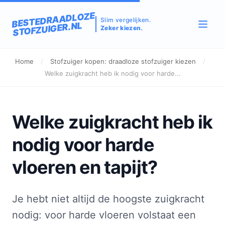
BESTEDRAADLOZE
Slim vergelijken.
STOFZUIGER.NL
Zeker kiezen.
Home
/
Stofzuiger kopen: draadloze stofzuiger kiezen
/
Welke zuigkracht heb ik nodig voor harde...
Welke zuigkracht heb ik
nodig voor harde
vloeren en tapijt?
Je hebt niet altijd de hoogste zuigkracht
nodig: voor harde vloeren volstaat een