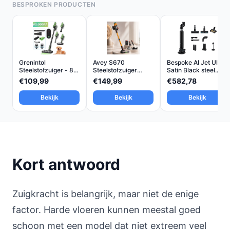
BESPROKEN PRODUCTEN
Grenintol
Avey S670
Bespoke AI Jet Ultra
Steelstofzuiger - 8
Steelstofzuiger
Satin Black steel...
in 1
Draadloos -...
€109,99
€149,99
€582,78
Bekijk
Bekijk
Bekijk
Kort antwoord
Zuigkracht is belangrijk, maar niet de enige
factor. Harde vloeren kunnen meestal goed
schoon met een model dat niet extreem veel