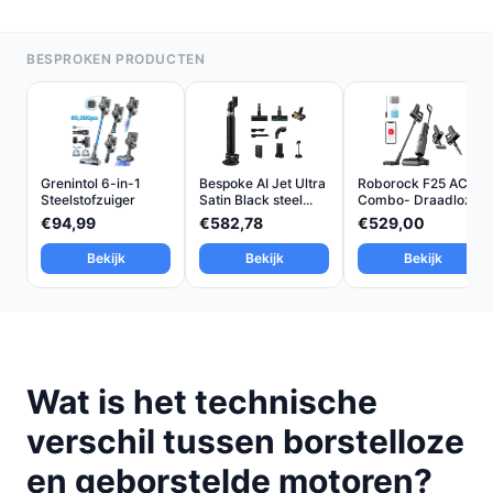
BESPROKEN PRODUCTEN
Grenintol 6-in-1
Bespoke AI Jet Ultra
Roborock F25 ACE
Steelstofzuiger
Satin Black steel...
Combo- Draadloze
Stee...
€94,99
€582,78
€529,00
Bekijk
Bekijk
Bekijk
Wat is het technische
verschil tussen borstelloze
en geborstelde motoren?