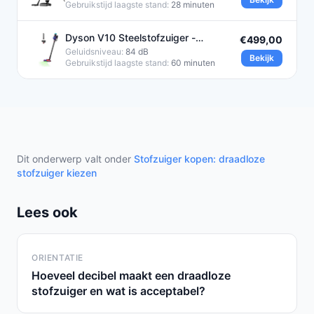
Gebruikstijd laagste stand:
28 minuten
Dyson V10 Steelstofzuiger -
€499,00
Draadloos - 150 Air Watts
Geluidsniveau:
84 dB
Bekijk
Gebruikstijd laagste stand:
60 minuten
Dit onderwerp valt onder
Stofzuiger kopen: draadloze
stofzuiger kiezen
Lees ook
ORIENTATIE
Hoeveel decibel maakt een draadloze
stofzuiger en wat is acceptabel?