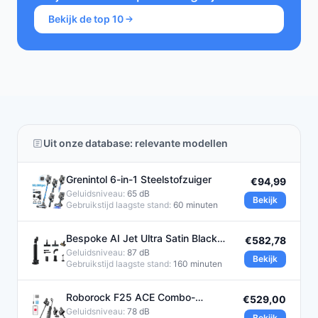
Bekijk de top 10
Uit onze database: relevante modellen
Grenintol 6-in-1 Steelstofzuiger
€94,99
Geluidsniveau:
65 dB
Bekijk
Gebruikstijd laagste stand:
60 minuten
Bespoke AI Jet Ultra Satin Black
€582,78
steelstofzuiger
Geluidsniveau:
87 dB
Bekijk
Gebruikstijd laagste stand:
160 minuten
Roborock F25 ACE Combo-
€529,00
Draadloze Steelstofzuigers -Wet &
Geluidsniveau:
78 dB
Bekijk