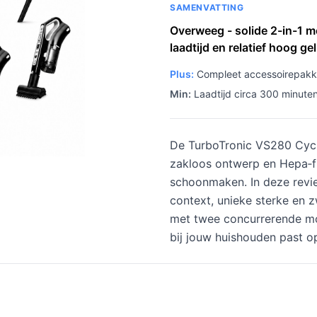
SAMENVATTING
Overweeg - solide 2-in-1 m
laadtijd en relatief hoog ge
Plus:
Compleet accessoirepakke
Min:
Laadtijd circa 300 minuten
De TurboTronic VS280 Cyclo
zakloos ontwerp en Hepa‑fil
schoonmaken. In deze review
context, unieke sterke en
met twee concurrerende mod
bij jouw huishouden past op