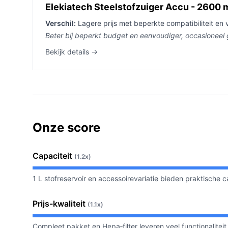
Elekiatech Steelstofzuiger Accu - 2600 
Verschil:
Lagere prijs met beperkte compatibiliteit en 
Beter bij beperkt budget en eenvoudiger, occasioneel 
Bekijk details →
Onze score
Capaciteit
(1.2x)
1 L stofreservoir en accessoirevariatie bieden praktische c
Prijs-kwaliteit
(1.1x)
Compleet pakket en Hepa‑filter leveren veel functionalitei