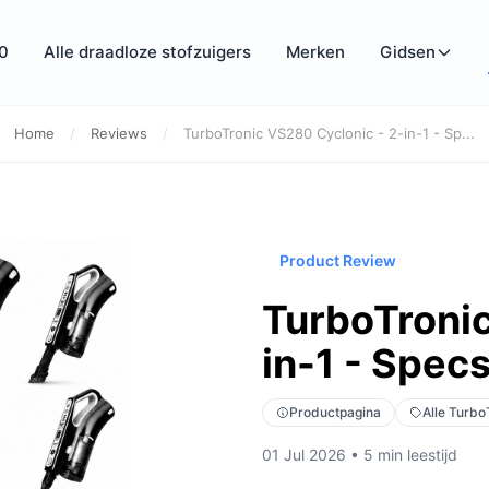
0
Alle draadloze stofzuigers
Merken
Gidsen
Home
/
Reviews
/
TurboTronic VS280 Cyclonic - 2-in-1 - Sp...
Product Review
TurboTronic
in-1 - Specs
Productpagina
Alle Turbo
01 Jul 2026 • 5 min leestijd