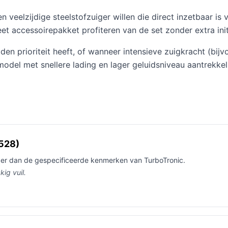
n veelzijdige steelstofzuiger willen die direct inzetbaar i
t accessoirepakket profiteren van de set zonder extra initi
en prioriteit heeft, of wanneer intensieve zuigkracht (bijvoo
del met snellere lading en lager geluidsniveau aantrekkelij
 528)
er dan de gespecificeerde kenmerken van TurboTronic.
kig vuil.