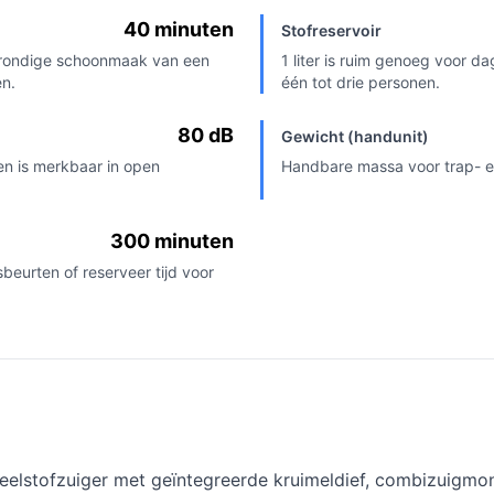
40 minuten
Stofreservoir
 grondige schoonmaak van een
1 liter is ruim genoeg voor d
en.
één tot drie personen.
80 dB
Gewicht (handunit)
en is merkbaar in open
Handbare massa voor trap- en
300 minuten
beurten of reserveer tijd voor
eelstofzuiger met geïntegreerde kruimeldief, combizuigmo