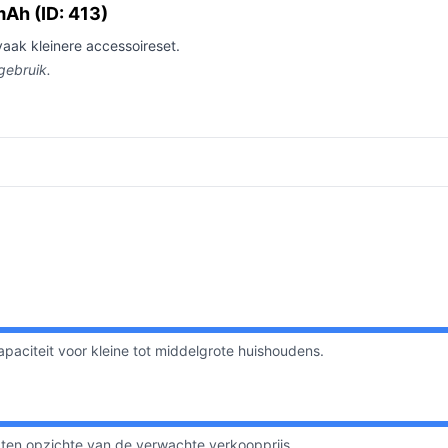
mAh (ID: 413)
vaak kleinere accessoireset.
gebruik.
apaciteit voor kleine tot middelgrote huishoudens.
t ten opzichte van de verwachte verkoopprijs.