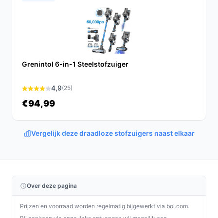
voor iedereen die efficiënt en grondig wil reinigen.
Ontdek alle specificaties en vergelijk prijzen op
bestedraadlozestofzuiger.nl. Kies bewust wat perfect
past bij jouw behoeften!
Grenintol 6-in-1 Steelstofzuiger
4,9
(25)
€94,99
Vergelijk deze draadloze stofzuigers naast elkaar
Over deze pagina
Prijzen en voorraad worden regelmatig bijgewerkt via bol.com.