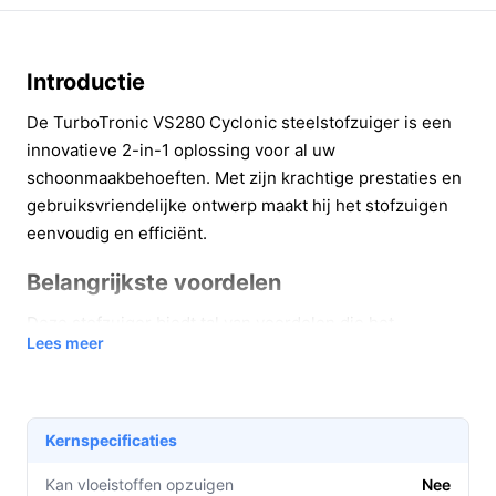
Introductie
De TurboTronic VS280 Cyclonic steelstofzuiger is een
innovatieve 2-in-1 oplossing voor al uw
schoonmaakbehoeften. Met zijn krachtige prestaties en
gebruiksvriendelijke ontwerp maakt hij het stofzuigen
eenvoudig en efficiënt.
Belangrijkste voordelen
Deze stofzuiger biedt tal van voordelen die het
Lees meer
schoonmaken aangenamer maken. Hier zijn enkele van
de belangrijkste voordelen:
Krachtige zuigkracht:
Met een vermogen van 180
Kernspecificaties
Airwatts zorgt de TurboTronic VS280 voor een
grondige reiniging van zowel harde vloeren als
Kan vloeistoffen opzuigen
Nee