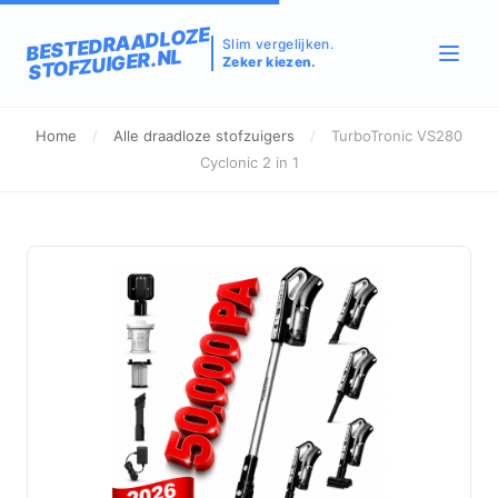
BESTEDRAADLOZE
Slim vergelijken.
STOFZUIGER.NL
Zeker kiezen.
Home
/
Alle draadloze stofzuigers
/
TurboTronic VS280
Cyclonic 2 in 1