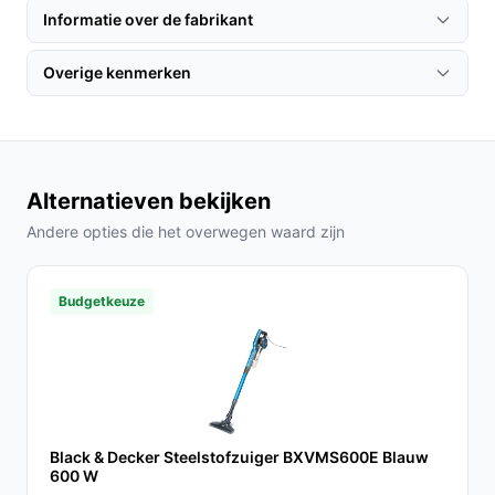
Informatie over de fabrikant
Het opzetten van uw stofzuiger is eenvoudig. Plaats de
stofzuiger in het oplaadstation en laat deze volledig
Overige kenmerken
opladen voordat u begint. Dit zorgt ervoor dat u de
maximale batterijduur benut.
Specificaties in mensentaal
Alternatieven bekijken
Geluidsniveau van 80 dB:
Dit is gemiddeld voor
Andere opties die het overwegen waard zijn
een stofzuiger, zodat u kunt stofzuigen zonder het
hele huis te storen.
1 liter stofreservoir:
Dit biedt voldoende capaciteit
Budgetkeuze
voor een grondige schoonmaakbeurt zonder dat u
het vaak hoeft te legen.
Veelgestelde vragen
Hoe lang gaat dit product mee?
Black & Decker Steelstofzuiger BXVMS600E Blauw
Met goed onderhoud en normaal gebruik gaat de
600 W