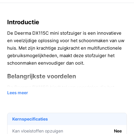
Introductie
De Deerma DX115C mini stofzuiger is een innovatieve
en veelzijdige oplossing voor het schoonmaken van uw
huis. Met zijn krachtige zuigkracht en multifunctionele
gebruiksmogelijkheden, maakt deze stofzuiger het
schoonmaken eenvoudiger dan ooit.
Belangrijkste voordelen
De Deerma DX115C biedt tal van voordelen die het
Lees meer
schoonmaken efficiënter en aangenamer maken:
Krachtige zuigkracht:
Met een zuigkracht van
14.000 Pa en een vermogen van 600 W, verwijdert
Kernspecificaties
deze stofzuiger moeiteloos stof en vuil van
verschillende oppervlakken.
Kan vloeistoffen opzuigen
Nee