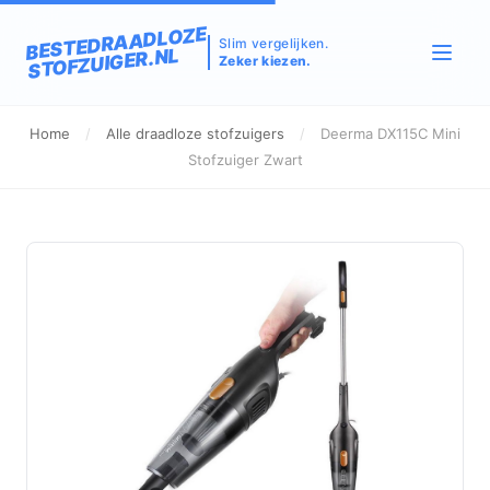
BESTEDRAADLOZE
Slim vergelijken.
STOFZUIGER.NL
Zeker kiezen.
Home
/
Alle draadloze stofzuigers
/
Deerma DX115C Mini
Stofzuiger Zwart