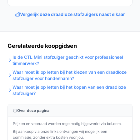
De Deerma DX115C mini stofzuiger is een uitstekende
keuze voor iedereen die op zoek is naar een krachtige,
Vergelijk deze draadloze stofzuigers naast elkaar
veelzijdige en gebruiksvriendelijke stofzuiger. Met zijn
unieke functies en praktische voordelen, maakt hij het
schoonmaken een stuk eenvoudiger.
Ontdek alle specificaties en vergelijk prijzen op
Gerelateerde koopgidsen
bestedraadlozestofzuiger.nl. Kies bewust wat perfect
Is de CTL Mini stofzuiger geschikt voor professioneel
past bij jouw behoeften!
timmerwerk?
Waar moet ik op letten bij het kiezen van een draadloze
stofzuiger voor hondenharen?
Waar moet je op letten bij het kopen van een draadloze
stofzuiger?
Over deze pagina
Prijzen en voorraad worden regelmatig bijgewerkt via bol.com.
Bij aankoop via onze links ontvangen wij mogelijk een
commissie, zonder extra kosten voor jou.