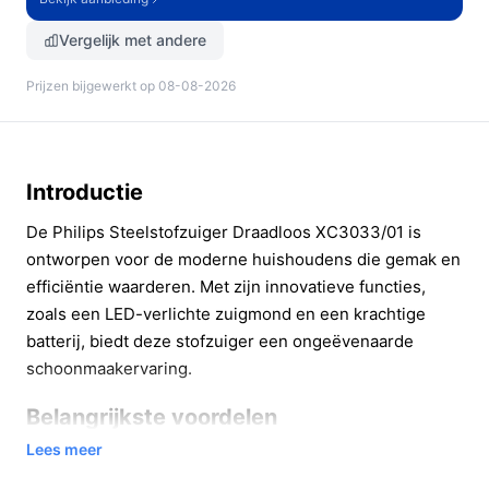
Vergelijk met andere
Prijzen bijgewerkt op 08-08-2026
Introductie
De Philips Steelstofzuiger Draadloos XC3033/01 is
ontworpen voor de moderne huishoudens die gemak en
efficiëntie waarderen. Met zijn innovatieve functies,
zoals een LED-verlichte zuigmond en een krachtige
batterij, biedt deze stofzuiger een ongeëvenaarde
schoonmaakervaring.
Belangrijkste voordelen
Lees meer
Deze draadloze stofzuiger biedt tal van voordelen die
het schoonmaken eenvoudiger en efficiënter maken.