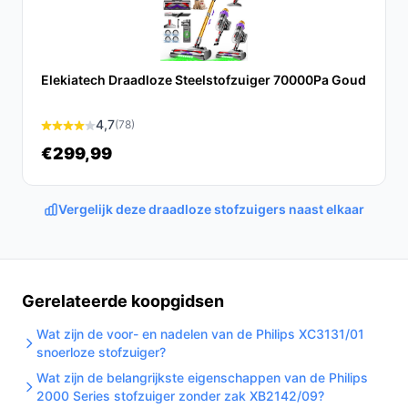
In vergelijking met andere modellen biedt deze
stofzuiger een langere gebruiksduur en een lichtere
constructie, waardoor het gebruiksgemak toeneemt.
Elekiatech Draadloze Steelstofzuiger 70000Pa Goud
Conclusie
4,7
(78)
De Philips Steelstofzuiger Draadloos XC3033/01 is een
€299,99
uitstekende keuze voor iedereen die op zoek is naar
een krachtige, gebruiksvriendelijke en veelzijdige
Vergelijk deze draadloze stofzuigers naast elkaar
stofzuiger. Met zijn innovatieve functies en praktische
voordelen is hij perfect voor moderne huishoudens.
Ontdek alle specificaties en vergelijk prijzen op
bestedraadlozestofzuiger.nl. Kies bewust wat perfect
Gerelateerde koopgidsen
past bij jouw behoeften!
Wat zijn de voor- en nadelen van de Philips XC3131/01
snoerloze stofzuiger?
Wat zijn de belangrijkste eigenschappen van de Philips
2000 Series stofzuiger zonder zak XB2142/09?