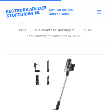
BESTEDRAADLOZE
Slim vergelijken.
STOFZUIGER.NL
Zeker kiezen.
Home
/
Alle draadloze stofzuigers
/
Philips
Steelstofzuiger Draadloos XC3033...