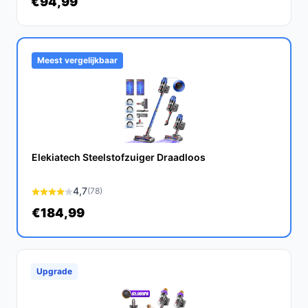
€94,99
Capaciteit van het verzamelreservoir van 0,40 l: Dit
biedt voldoende ruimte voor stof en vuil, wat
betekent dat je minder vaak hoeft te legen.
Meest vergelijkbaar
Veelgestelde vragen
Hoe lang gaat dit product mee?
Met de juiste verzorging en onderhoud kan de Philips
Steelstofzuiger jarenlang meegaan. De accu is
Elekiatech Steelstofzuiger Draadloos
ontworpen voor vele oplaadcycli, waardoor je langdurig
gebruik kunt verwachten.
4,7
(78)
Is dit geschikt voor het opruimen van huisdierenhaar?
€184,99
Ja, de krachtige zuigkracht van deze stofzuiger maakt
het bijzonder effectief in het verwijderen van
huisdierenhaar van zowel tapijten als harde vloeren.
Upgrade
Wat zijn de belangrijkste verschillen met andere
draadloze stofzuigers?