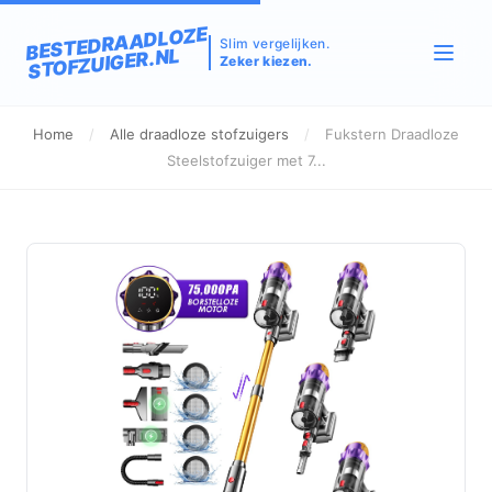
BESTEDRAADLOZE
Slim vergelijken.
STOFZUIGER.NL
Zeker kiezen.
Home
/
Alle draadloze stofzuigers
/
Fukstern Draadloze
Steelstofzuiger met 7...