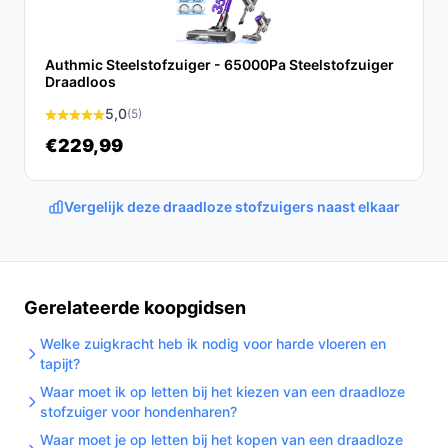
Gebruik & tips
Authmic Steelstofzuiger - 65000Pa Steelstofzuiger
Algemene, veilige tips voor effectief gebruik en
Draadloos
onderhoud:
5,0
(5)
Leeg het 2L reservoir zodra het bijna vol is om
€229,99
zuigkracht te behouden.
Controleer en reinig het HEPA‑filter volgens de
Vergelijk deze draadloze stofzuigers naast elkaar
instructies om luchtstroom te behouden.
Haal haren en vezels weg van de vloerborstel om
blokkades te voorkomen.
Zorg dat de verwijderbare accu altijd volledig
Gerelateerde koopgidsen
geladen is voor langere schoonmaaksessies.
Welke zuigkracht heb ik nodig voor harde vloeren en
Bewaar de stofzuiger op een droge, toegankelijke
tapijt?
plek zodat je hem snel kunt pakken voor
Waar moet ik op letten bij het kiezen van een draadloze
tussentijds gebruik.
stofzuiger voor hondenharen?
Installatie & eerste gebruik
Waar moet je op letten bij het kopen van een draadloze