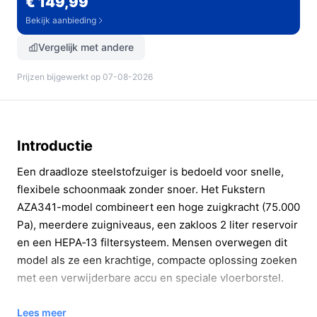
€ 149,99
Bekijk aanbieding
Vergelijk met andere
Prijzen bijgewerkt op 07-08-2026
Introductie
Een draadloze steelstofzuiger is bedoeld voor snelle,
flexibele schoonmaak zonder snoer. Het Fukstern
AZA341-model combineert een hoge zuigkracht (75.000
Pa), meerdere zuigniveaus, een zakloos 2 liter reservoir
en een HEPA‑13 filtersysteem. Mensen overwegen dit
model als ze een krachtige, compacte oplossing zoeken
met een verwijderbare accu en speciale vloerborstel.
In 20 seconden beslissen
Lees meer