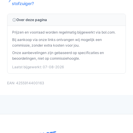
stofzuiger?
Bij eerste gebruik: plaats en laad de accu volledig op,
monteer de borstel en controleer filters en reservoir op
Over deze pagina
juiste plaatsing.
Prijzen en voorraad worden regelmatig bijgewerkt via bol.com.
Twee concrete checks vóór gebruik en in de
Bij aankoop via onze links ontvangen wij mogelijk een
handleiding/specs:
commissie, zonder extra kosten voor jou.
Onze aanbevelingen zijn gebaseerd op specificaties en
Controleer of de accu daadwerkelijk verwijderbaar is en
beoordelingen, niet op commissiehoogte.
of er oplaad- of plaatsingsinstructies voor de accu in de
Laatst bijgewerkt: 07-08-2026
handleiding staan.
Controleer in de specificaties of de combinatie van
zuigstanden en gebruiksduur aansluit op jouw wensen
EAN: 4255914400163
(gespecificeerde tijden: 20 min en 60 min).
Specificaties in mensentaal
75.000 Pa (zuigkracht):
geeft aan dat het apparaat
ontworpen is voor sterk zuigen; relevant als je vaak
hardnekkig vuil of kruimels wilt aanpakken. Let op: