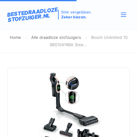
BESTEDRAADLOZE
Slim vergelijken.
STOFZUIGER.NL
Zeker kiezen.
Home
/
Alle draadloze stofzuigers
/
Bosch Unlimited 10
BBS1041RBA Stee...