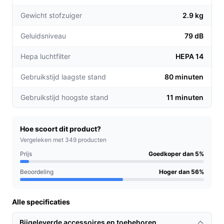
LED-lampen, zodat je ook op moeilijk bereikbare
Gewicht stofzuiger
2.9 kg
plaatsen goed zicht hebt tijdens het stofzuigen.
HEPA-filter:
Dit filter zorgt ervoor dat meer dan
Geluidsniveau
79 dB
99,99% van de stofdeeltjes en allergenen worden
opgevangen, wat bijdraagt aan een gezondere
Hepa luchtfilter
HEPA 14
luchtkwaliteit in huis.
Gebruikstijd laagste stand
80 minuten
Voor welke doelgroep?
Gebruikstijd hoogste stand
11 minuten
De Bosch Unlimited 10 is ideaal voor gezinnen,
huisdiereigenaren en iedereen die waarde hecht aan
een schone en allergievrije leefomgeving. Ook voor
Hoe scoort dit product?
mensen met beperkte mobiliteit biedt deze stofzuiger
Vergeleken met 349 producten
uitkomst door zijn lichte gewicht en het ontbreken van
Prijs
Goedkoper dan 5%
snoeren.
Beoordeling
Hoger dan 56%
Praktische voordelen t.o.v. alternatieven
Alle specificaties
Wat maakt de Bosch Unlimited 10 uniek in vergelijking
met andere draadloze stofzuigers?
Bijgeleverde accessoires en toebehoren