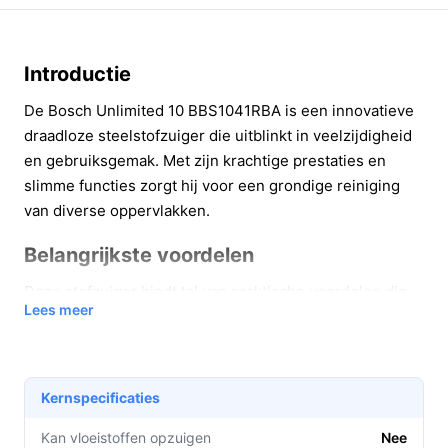
Introductie
De Bosch Unlimited 10 BBS1041RBA is een innovatieve
draadloze steelstofzuiger die uitblinkt in veelzijdigheid
en gebruiksgemak. Met zijn krachtige prestaties en
slimme functies zorgt hij voor een grondige reiniging
van diverse oppervlakken.
Belangrijkste voordelen
Deze stofzuiger biedt tal van praktische voordelen die
Lees meer
het schoonmaken gemakkelijker en efficiënter maken.
Langdurige batterijduur:
Tot 80 minuten
gebruikstijd in de laagste stand, perfect voor grote
Kernspecificaties
ruimtes zonder onderbreking.
LED-verlichting:
De zuigmond is uitgerust met
Kan vloeistoffen opzuigen
Nee