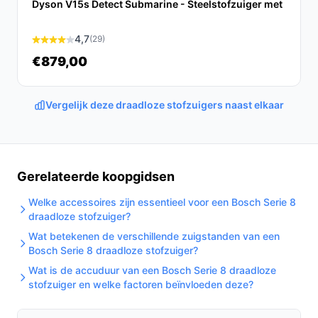
Dyson V15s Detect Submarine - Steelstofzuiger met
voor iedereen die op zoek is naar een effectieve
draadloze stofzuiger. Met zijn veelzijdigheid en
4,7
(29)
praktische voordelen is deze stofzuiger een aanwinst
voor elk huishouden.
€879,00
Ontdek alle specificaties en vergelijk prijzen op
Vergelijk deze draadloze stofzuigers naast elkaar
bestedraadlozestofzuiger.nl. Kies bewust wat perfect
past bij jouw behoeften!
Gerelateerde koopgidsen
Welke accessoires zijn essentieel voor een Bosch Serie 8
draadloze stofzuiger?
Wat betekenen de verschillende zuigstanden van een
Bosch Serie 8 draadloze stofzuiger?
Wat is de accuduur van een Bosch Serie 8 draadloze
stofzuiger en welke factoren beïnvloeden deze?