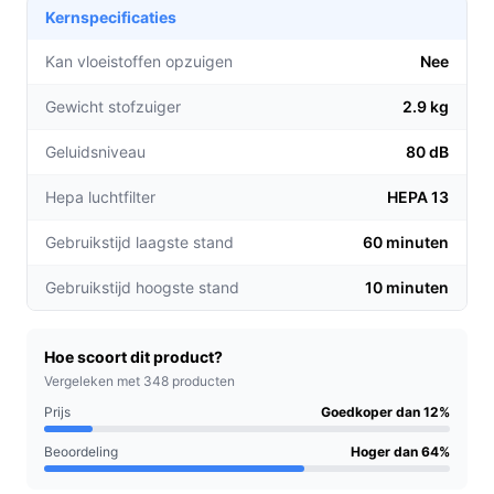
Kernspecificaties
de laagste stand, kunt u eenvoudig grote
oppervlakken stofzuigen zonder onderbrekingen.
Kan vloeistoffen opzuigen
Nee
De unieke MicroClean-technologie zorgt ervoor
Gewicht stofzuiger
2.9 kg
dat zelfs de kleinste stofdeeltjes effectief worden
verwijderd, wat resulteert in een schoner en
Geluidsniveau
80 dB
gezonder huis.
Het stofreservoir van 0,40 liter is eenvoudig te
Hepa luchtfilter
HEPA 13
legen en vermindert het aantal keren dat u dit moet
Gebruikstijd laagste stand
60 minuten
doen met 50% dankzij de stofcompressor.
Gebruikstijd hoogste stand
10 minuten
Voor welke doelgroep?
De Bosch Unlimited 9 is perfect voor drukke
huishoudens, mensen met huisdieren, en iedereen die
Hoe scoort dit product?
een efficiënte en krachtige stofzuiger zoekt. Deze
Vergeleken met 348 producten
stofzuiger is ook ideaal voor iedereen die waarde hecht
Prijs
Goedkoper dan 12%
aan een schone leefomgeving zonder gedoe.
Beoordeling
Hoger dan 64%
Praktische voordelen t.o.v. alternatieven