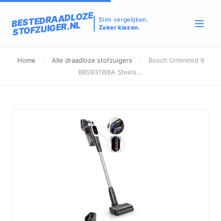
BESTEDRAADLOZE
Slim vergelijken.
STOFZUIGER.NL
Zeker kiezen.
Home
/
Alle draadloze stofzuigers
/
Bosch Unlimited 9
BBS931WBA Steels...