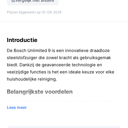
Vergelijk met andere
Prijzen bijgewerkt op 10-08-2026
Introductie
De Bosch Unlimited 9 is een innovatieve draadloze
steelstofzuiger die zowel kracht als gebruiksgemak
biedt. Dankzij de geavanceerde technologie en
veelzijdige functies is het een ideale keuze voor elke
huishoudelijke reiniging.
Belangrijkste voordelen
Deze stofzuiger levert niet alleen krachtige prestaties,
Lees meer
maar ook gebruiksvriendelijkheid. Hier zijn enkele
belangrijke voordelen:
Met een gebruikstijd van maximaal 60 minuten in