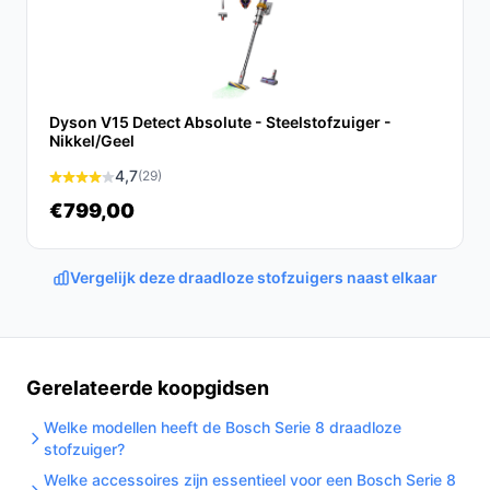
De Bosch Unlimited 9 is een krachtige, veelzijdige en
gebruiksvriendelijke draadloze stofzuiger die ideaal is
voor elk huishouden. Met zijn geavanceerde
technologieën en praktische voordelen biedt deze
Dyson V15 Detect Absolute - Steelstofzuiger -
stofzuiger een uitstekende keuze voor iedereen die
Nikkel/Geel
streeft naar een schoon en gezond huis.
4,7
(29)
Ontdek alle specificaties en vergelijk prijzen op
€799,00
bestedraadlozestofzuiger.nl. Kies bewust wat perfect
past bij jouw behoeften!
Vergelijk deze draadloze stofzuigers naast elkaar
Gerelateerde koopgidsen
Welke modellen heeft de Bosch Serie 8 draadloze
stofzuiger?
Welke accessoires zijn essentieel voor een Bosch Serie 8