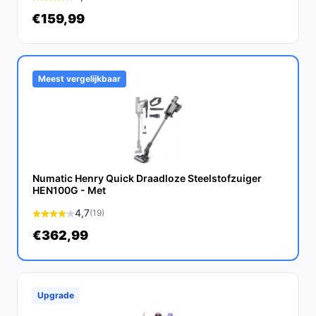
De Bosch Unlimited 9 is ontworpen voor langdurig
€159,99
gebruik. Met goed onderhoud en regelmatig gebruik van
de filters kan deze stofzuiger jaren meegaan.
Is dit geschikt voor het reinigen van huisdierenhaar?
Meest vergelijkbaar
Ja, de anti-haarklit technologie en de krachtige
zuigkracht maken deze stofzuiger zeer geschikt voor
het verwijderen van huisdierenhaar van verschillende
oppervlakken.
Numatic Henry Quick Draadloze Steelstofzuiger
Wat zijn de belangrijkste verschillen met een
HEN100G - Met
traditionele stofzuiger?
4,7
(19)
In tegenstelling tot traditionele stofzuigers is de Bosch
€362,99
Unlimited 9 draadloos, waardoor u meer vrijheid heeft
tijdens het stofzuigen. Bovendien biedt hij een betere
filtratie en gebruiksgemak.
Upgrade
Conclusie