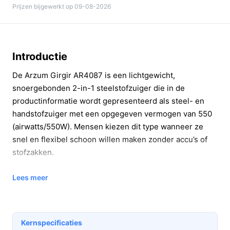
Prijzen bijgewerkt op 09-08-2026
Introductie
De Arzum Girgir AR4087 is een lichtgewicht,
snoergebonden 2-in-1 steelstofzuiger die in de
productinformatie wordt gepresenteerd als steel- en
handstofzuiger met een opgegeven vermogen van 550
(airwatts/550W). Mensen kiezen dit type wanneer ze
snel en flexibel schoon willen maken zonder accu’s of
stofzakken.
In 20 seconden beslissen
Lees meer
Kopen als:
je zoekt een lichtgewicht,
snoergebonden 2-in-1 voor snelle huishoudelijke
taken en bereikbaarheid op trappen en meubels.
Kernspecificaties