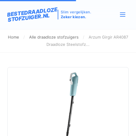
BESTEDRAADLOZE
Slim vergelijken.
STOFZUIGER.NL
Zeker kiezen.
Home
/
Alle draadloze stofzuigers
/
Arzum Girgir AR4087
Draadloze Steelstofz...