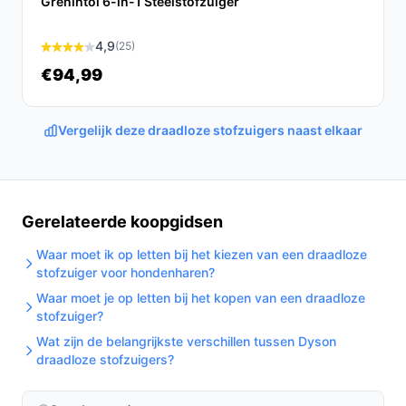
Grenintol 6-in-1 Steelstofzuiger
Controleer en reinig het HEPA-filter volgens de
handleiding; de informatie vermeldt dat het filter
4,9
(25)
wasbaar is.
€94,99
Houd het snoer gescheiden van scherpe hoeken
om beschadiging te voorkomen.
Vergelijk deze draadloze stofzuigers naast elkaar
Gebruik de handunit voor meubels en moeilijk
bereikbare plekken, de steel voor vloeren.
Installatie & eerste gebruik
Gerelateerde koopgidsen
Plaats de stofzuiger op een stabiele ondergrond,
controleer voordat je start of alle onderdelen goed zijn
Waar moet ik op letten bij het kiezen van een draadloze
gemonteerd en sluit het snoer aan op een geschikt
stofzuiger voor hondenharen?
stopcontact. Zet het toestel pas aan nadat je deze
Waar moet je op letten bij het kopen van een draadloze
stofzuiger?
checks hebt uitgevoerd.
Wat zijn de belangrijkste verschillen tussen Dyson
Concrete checks om in de handleiding/specs te
draadloze stofzuigers?
controleren: