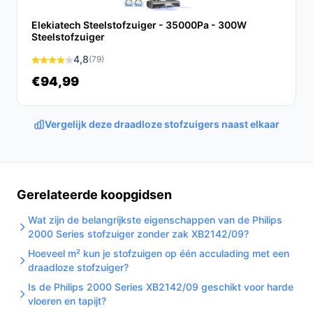
iedereen die op zoek is naar een krachtige en
Elekiatech Steelstofzuiger - 35000Pa - 300W
gebruiksvriendelijke draadloze stofzuiger. Met zijn
Steelstofzuiger
lange gebruikstijd en handige zakloze ontwerp, voldoet
4,8
(79)
hij aan de eisen van zowel huishoudelijke als
professionele schoonmaaktaken.
€94,99
Ontdek alle specificaties en vergelijk prijzen op
bestedraadlozestofzuiger.nl. Kies bewust wat perfect
Vergelijk deze draadloze stofzuigers naast elkaar
past bij jouw behoeften!
Gerelateerde koopgidsen
Wat zijn de belangrijkste eigenschappen van de Philips
2000 Series stofzuiger zonder zak XB2142/09?
Hoeveel m² kun je stofzuigen op één acculading met een
draadloze stofzuiger?
Is de Philips 2000 Series XB2142/09 geschikt voor harde
vloeren en tapijt?