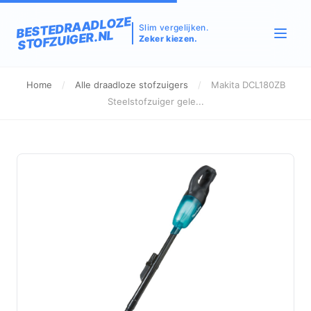
BESTEDRAADLOZE
Slim vergelijken.
STOFZUIGER.NL
Zeker kiezen.
Home
/
Alle draadloze stofzuigers
/
Makita DCL180ZB
Steelstofzuiger gele...