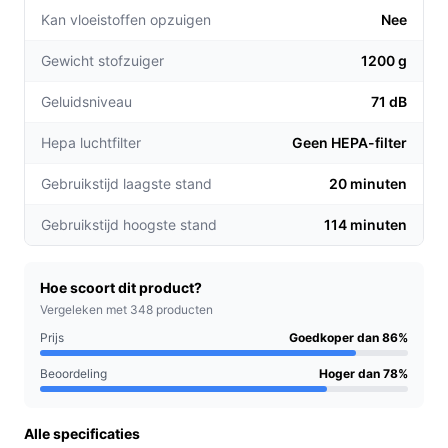
onderbrekingen.
Kan vloeistoffen opzuigen
Nee
Langdurige gebruikstijd:
Tot 114 minuten gebruik
Gewicht stofzuiger
1200 g
op de hoogste stand, ideaal voor grotere ruimtes of
grondige schoonmaakbeurten.
Geluidsniveau
71 dB
Compact en lichtgewicht:
Met afmetingen van 152
mm x 476 mm x 114 mm is de DCL180ZB eenvoudig
Hepa luchtfilter
Geen HEPA-filter
te manoeuvreren, zelfs in krappe ruimtes.
Gebruikstijd laagste stand
20 minuten
Voor welke doelgroep?
Gebruikstijd hoogste stand
114 minuten
Deze stofzuiger is perfect voor zowel huishoudens als
professionals die behoefte hebben aan een
betrouwbare en efficiënte oplossing voor hun
Hoe scoort dit product?
schoonmaakbehoeften. Van drukke ouders tot
Vergeleken met 348 producten
vakmensen, de Makita DCL180ZB maakt stofzuigen
Prijs
Goedkoper dan 86%
sneller en eenvoudiger.
Beoordeling
Hoger dan 78%
Praktische voordelen t.o.v. alternatieven
Alle specificaties
Wat maakt de Makita DCL180ZB uniek in zijn klasse?