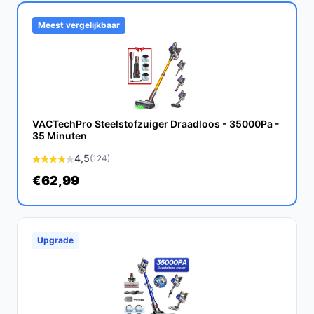
Met goed onderhoud en de juiste accu kan de Makita
DCL180ZB jarenlang meegaan. De kwaliteit van Makita-
Meest vergelijkbaar
producten staat bekend om zijn duurzaamheid.
Is dit geschikt voor het reinigen van tapijten?
Ja, de DCL180ZB is geschikt voor het reinigen van
tapijten, mits je de juiste techniek toepast en regelmatig
VACTechPro Steelstofzuiger Draadloos - 35000Pa -
leegt.
35 Minuten
Wat zijn de belangrijkste verschillen met andere
4,5
(124)
draadloze stofzuigers?
€62,99
In vergelijking met andere modellen biedt de DCL180ZB
een langere gebruikstijd en een veelzijdig accu-
systeem, wat het een uitstekende keuze maakt voor
Upgrade
gebruikers die meerdere Makita-producten bezitten.
Conclusie
De Makita DCL180ZB is een uitstekende keuze voor