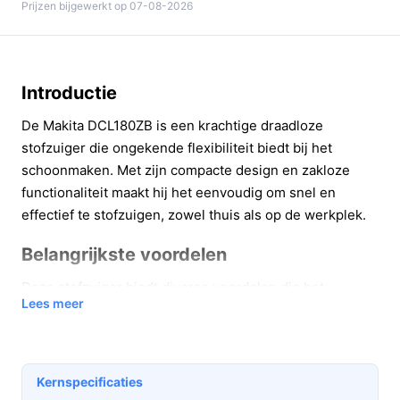
Prijzen bijgewerkt op 07-08-2026
Introductie
De Makita DCL180ZB is een krachtige draadloze
stofzuiger die ongekende flexibiliteit biedt bij het
schoonmaken. Met zijn compacte design en zakloze
functionaliteit maakt hij het eenvoudig om snel en
effectief te stofzuigen, zowel thuis als op de werkplek.
Belangrijkste voordelen
Deze stofzuiger biedt diverse voordelen die het
Lees meer
schoonmaakproces aanzienlijk vergemakkelijken:
Zakloos ontwerp:
Geen gedoe meer met het
vervangen van stofzakken. Met een stofcapaciteit
Kernspecificaties
van 0,65 liter kun je langer doorgaan zonder