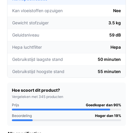
vuildeeltjes.
Geschikt voor huisdieren:
De speciale
Kan vloeistoffen opzuigen
Nee
borstelkoppen zijn ontworpen voor het effectief
Gewicht stofzuiger
3.5 kg
verwijderen van dierenharen van meubels en
vloeren.
Geluidsniveau
59 dB
Langdurige gebruiksduur:
Geniet van tot 55
minuten gebruikstijd op de hoogste stand, ideaal
Hepa luchtfilter
Hepa
voor grotere oppervlakten.
Gebruikstijd laagste stand
50 minuten
Voor welke doelgroep?
Gebruikstijd hoogste stand
55 minuten
De AG4100 is perfect voor gezinnen met huisdieren,
drukke huishoudens en mensen die op zoek zijn naar
een efficiënte oplossing voor het schoonmaken van hun
Hoe scoort dit product?
auto of woning. Zowel voor kleine appartementen als
Vergeleken met 345 producten
grotere huizen is deze stofzuiger een waardevolle
Prijs
Goedkoper dan 90%
aanvulling.
Beoordeling
Hoger dan 19%
Praktische voordelen t.o.v. alternatieven