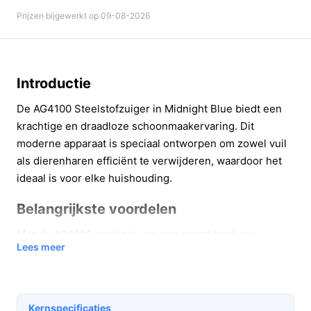
Prijzen bijgewerkt op 09-08-2026
Introductie
De AG4100 Steelstofzuiger in Midnight Blue biedt een
krachtige en draadloze schoonmaakervaring. Dit
moderne apparaat is speciaal ontworpen om zowel vuil
als dierenharen efficiënt te verwijderen, waardoor het
ideaal is voor elke huishouding.
Belangrijkste voordelen
Met de AG4100 geniet je van een aantal tastbare
Lees meer
voordelen die je schoonmaakroutine verbeteren:
Krachtige zuigkracht:
Met 150 Airwatts verwijdert
deze stofzuiger zelfs de meest hardnekkige
Kernspecificaties