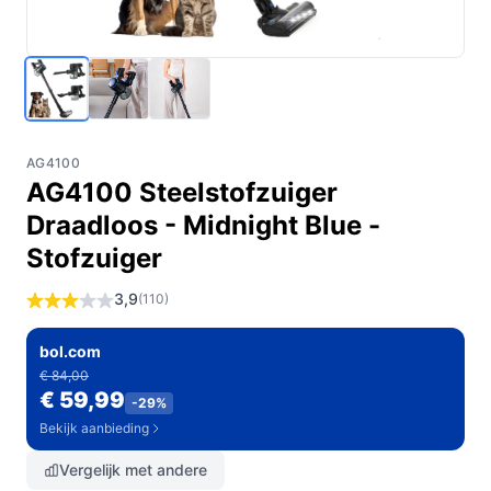
AG4100
AG4100 Steelstofzuiger
Draadloos - Midnight Blue -
Stofzuiger
3,9
(110)
bol.com
€ 84,00
€ 59,99
-29%
Bekijk aanbieding
Vergelijk met andere