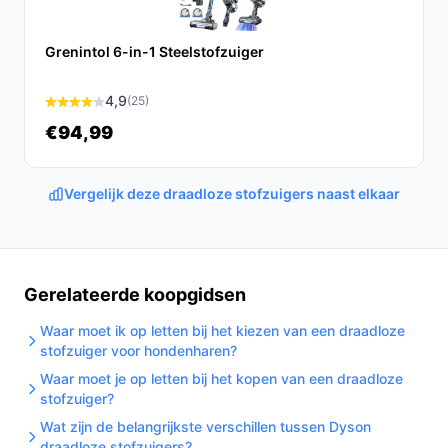
De AG4100 Steelstofzuiger is een uitstekende keuze
voor iedereen die op zoek is naar een krachtige,
Grenintol 6-in-1 Steelstofzuiger
draadloze stofzuiger die eenvoudig in gebruik is en
ideaal is voor het verwijderen van dierenharen. Met zijn
4,9
(25)
lange gebruiksduur en praktische functies is dit
€94,99
apparaat een waardevolle toevoeging aan jouw
schoonmaakroutine.
Vergelijk deze draadloze stofzuigers naast elkaar
Ontdek alle specificaties en vergelijk prijzen op
bestedraadlozestofzuiger.nl. Kies bewust wat perfect
past bij jouw behoeften!
Gerelateerde koopgidsen
Waar moet ik op letten bij het kiezen van een draadloze
stofzuiger voor hondenharen?
Waar moet je op letten bij het kopen van een draadloze
stofzuiger?
Wat zijn de belangrijkste verschillen tussen Dyson
draadloze stofzuigers?