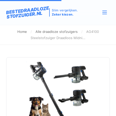
BESTEDRAADLOZE
Slim vergelijken.
STOFZUIGER.NL
Zeker kiezen.
Home
/
Alle draadloze stofzuigers
/
AG4100
Steelstofzuiger Draadloos Midni...