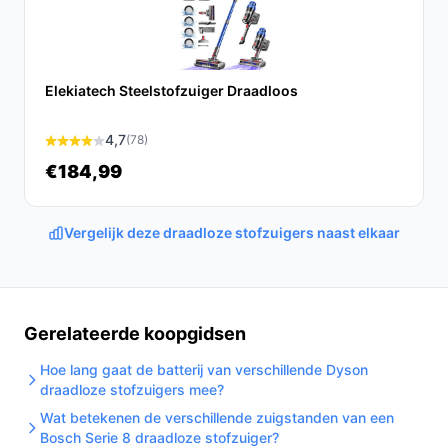
Ontdek alle specificaties en vergelijk prijzen op
bestedraadlozestofzuiger.nl. Kies bewust wat perfect
past bij jouw behoeften!
Elekiatech Steelstofzuiger Draadloos
4,7
(78)
€184,99
Vergelijk deze draadloze stofzuigers naast elkaar
Gerelateerde koopgidsen
Hoe lang gaat de batterij van verschillende Dyson
draadloze stofzuigers mee?
Wat betekenen de verschillende zuigstanden van een
Bosch Serie 8 draadloze stofzuiger?