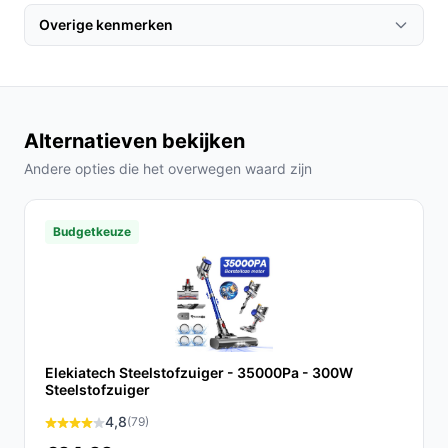
opgeladen voordat je begint. Kies het juiste opzetstuk
Overige kenmerken
afhankelijk van de schoonmaaktaak en je bent klaar om
te gaan!
Specificaties in mensentaal
Alternatieven bekijken
Gebruikstijd: Tot 60 minuten, wat betekent dat je
een hele verdieping kunt stofzuigen zonder
Andere opties die het overwegen waard zijn
opnieuw op te laden.
Capaciteit van het verzamelreservoir: Met 1,5 liter
Budgetkeuze
heb je voldoende ruimte voor stof en vuil, wat
minder vaak legen betekent.
Veelgestelde vragen
Hoe lang gaat dit product mee?
Elekiatech Steelstofzuiger - 35000Pa - 300W
De Zedar S600+ is ontworpen voor langdurig gebruik,
Steelstofzuiger
met een levensduur van de accu van ongeveer 500
4,8
(79)
oplaadcycli.