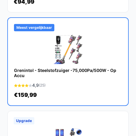
€94,99
Is dit geschikt voor het reinigen van huisdierenhaar?
Ja, met de turboborstel kun je moeiteloos honden- en
kattenhaar van diverse oppervlakken verwijderen.
Meest vergelijkbaar
Wat zijn de belangrijkste verschillen met andere
draadloze stofzuigers?
De Zedar S600+ biedt een krachtige motor en een lange
gebruiksduur, terwijl veel concurrenten tekortschieten
op deze gebieden.
Grenintol - Steelstofzuiger -75,000Pa/500W - Op
Accu
Conclusie
4,9
(25)
Samengevat is de Zedar S600+ een uitstekende keuze
€159,99
voor iedereen die op zoek is naar een krachtige,
gebruiksvriendelijke en veelzijdige draadloze
stofzuiger. Met zijn lange gebruiksduur en effectieve
Upgrade
filters biedt deze stofzuiger een effectieve oplossing
voor al je schoonmaakbehoeften.