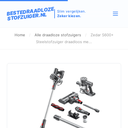
BESTEDRAADLOZE
Slim vergelijken.
STOFZUIGER.NL
Zeker kiezen.
Home
/
Alle draadloze stofzuigers
/
Zedar S600+
Steelstofzuiger draadloos me...