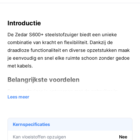
Introductie
De Zedar S600+ steelstofzuiger biedt een unieke
combinatie van kracht en flexibiliteit. Dankzij de
draadloze functionaliteit en diverse opzetstukken maak
je eenvoudig en snel elke ruimte schoon zonder gedoe
met kabels.
Belangrijkste voordelen
Deze stofzuiger is ontworpen met de gebruiker in
Lees meer
gedachten, wat resulteert in verschillende praktische
voordelen:
Tot 60 minuten gebruikstijd zonder verlies van
Kernspecificaties
zuigkracht, ideaal voor het grondig reinigen van
grotere ruimtes.
Kan vloeistoffen opzuigen
Nee