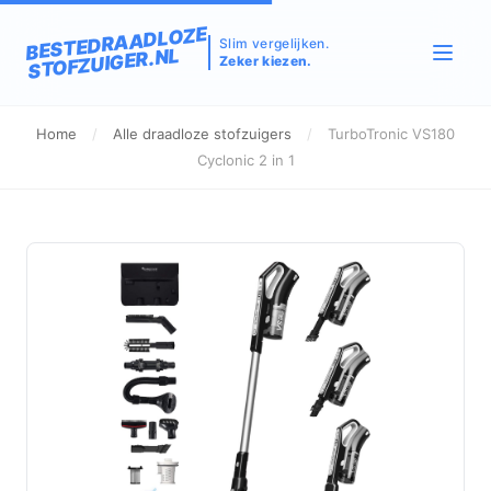
BESTEDRAADLOZE
Slim vergelijken.
STOFZUIGER.NL
Zeker kiezen.
Home
/
Alle draadloze stofzuigers
/
TurboTronic VS180
Cyclonic 2 in 1