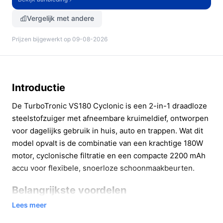
Vergelijk met andere
Prijzen bijgewerkt op 09-08-2026
Introductie
De TurboTronic VS180 Cyclonic is een 2-in-1 draadloze
steelstofzuiger met afneembare kruimeldief, ontworpen
voor dagelijks gebruik in huis, auto en trappen. Wat dit
model opvalt is de combinatie van een krachtige 180W
motor, cyclonische filtratie en een compacte 2200 mAh
accu voor flexibele, snoerloze schoonmaakbeurten.
Belangrijkste voordelen
Lees meer
De VS180 biedt concrete meerwaarde in praktische
situaties. Hieronder de belangrijkste voordelen en hoe