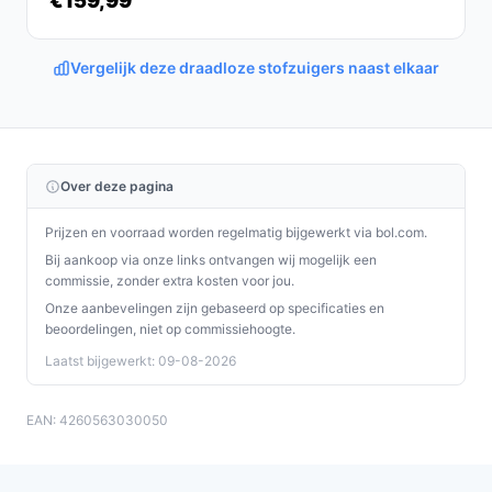
€159,99
accessoires. Hij is vooral geschikt voor wie snel en
efficiënt wil schoonmaken zonder gedoe met snoeren of
Vergelijk deze draadloze stofzuigers naast elkaar
stofzakken.
Ontdek alle specificaties en vergelijk prijzen op
bestedraadlozestofzuiger.nl. Kies bewust wat perfect
past bij jouw behoeften!
Over deze pagina
Prijzen en voorraad worden regelmatig bijgewerkt via bol.com.
Bij aankoop via onze links ontvangen wij mogelijk een
commissie, zonder extra kosten voor jou.
Onze aanbevelingen zijn gebaseerd op specificaties en
beoordelingen, niet op commissiehoogte.
Laatst bijgewerkt: 09-08-2026
EAN: 4260563030050