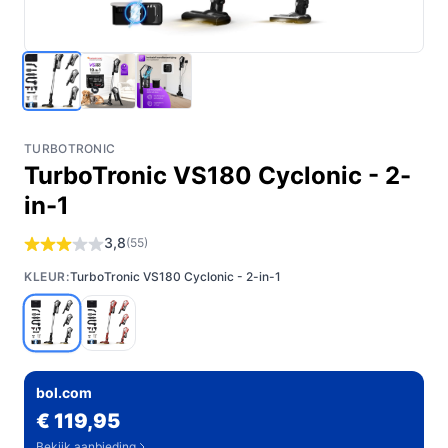
TURBOTRONIC
TurboTronic VS180 Cyclonic - 2-
in-1
3,8
(55)
KLEUR:
TurboTronic VS180 Cyclonic - 2-in-1
bol.com
€ 119,95
Bekijk aanbieding