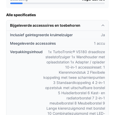
gemorste etensresten wil verwijderen zonder het grote
apparaat tevoorschijn te halen.
Alle specificaties
Praktische voordelen t.o.v. alternatieven
Bijgeleverde accessoires en toebehoren
Wat maakt de VS180 anders dan andere draadloze
Inclusief geintegreerde kruimelzuiger
Ja
stofzuigers in dezelfde klasse? Kort en concreet:
Meegeleverde accessoires
1 accu
Cyclonische technologie versus simpele zuigunits:
Verpakkingsinhoud
1x TurboTronic® VS180 draadloze
voorkomt snel verlies van zuigkracht bij vol
steelstofzuiger 1x Wandhouder met
reservoir.
oplaadstation 1x Adapter / oplader
Afneembare kruimeldief versus vaste steel: meer
10-in-1 accessoireset: 1
flexibiliteit voor meubels, auto-interieur en moeilijk
Kierenmondstuk 2 Flexibele
koppeling met twee scharnierpunten
bereikbare plekken.
3 Standaardkoppeling 4 2-in-1
HEPA-filter en zakloos design: lagere
opzetstuk met uitschuifbare borstel
onderhoudskosten en betere filtering dan
5 Huisdierborstel 6 Kast- en
modellen met standaard microfilters.
radiatorborstel 7 2-in-1
meubelborstel 8 Meubelborstel 9
Lange kierenzuigmond met borstel
Gebruik & praktische tips
10 Combinatiezuigmond met LED-