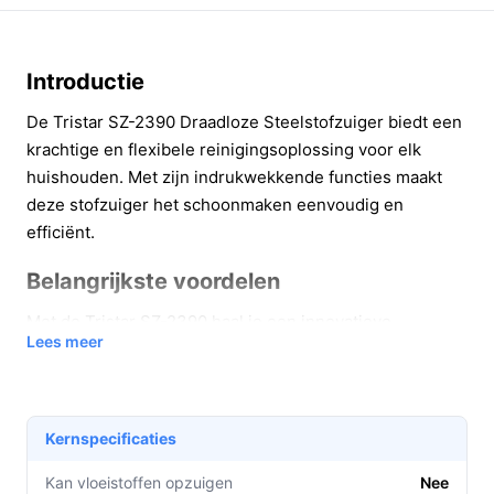
Introductie
De Tristar SZ-2390 Draadloze Steelstofzuiger biedt een
krachtige en flexibele reinigingsoplossing voor elk
huishouden. Met zijn indrukwekkende functies maakt
deze stofzuiger het schoonmaken eenvoudig en
efficiënt.
Belangrijkste voordelen
Met de Tristar SZ-2390 haal je een innovatieve
Lees meer
stofzuiger in huis die aan al je schoonmaakbehoeften
voldoet.
Krachtige zuigkracht:
De 250 watt motor levert
Kernspecificaties
een uitstekende zuigkracht van 23 kPa, waardoor
zelfs de meest hardnekkige vuildeeltjes worden
Kan vloeistoffen opzuigen
Nee