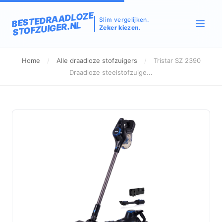
BESTEDRAADLOZE
Slim vergelijken.
STOFZUIGER.NL
Zeker kiezen.
Home
/
Alle draadloze stofzuigers
/
Tristar SZ 2390
Draadloze steelstofzuige...