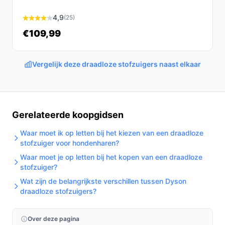
De Tristar SZ-2390 Draadloze Steelstofzuiger is een
4,9
(25)
veelzijdig en krachtig hulpmiddel voor iedere
€109,99
schoonmaaktaak. Dankzij de gebruiksvriendelijke
functies en krachtige prestaties is deze stofzuiger een
Vergelijk deze draadloze stofzuigers naast elkaar
waardevolle aanvulling op jouw huishouding.
Ontdek alle specificaties en vergelijk prijzen op
bestedraadlozestofzuiger.nl. Kies bewust wat perfect
past bij jouw behoeften!
Gerelateerde koopgidsen
Waar moet ik op letten bij het kiezen van een draadloze
stofzuiger voor hondenharen?
Waar moet je op letten bij het kopen van een draadloze
stofzuiger?
Wat zijn de belangrijkste verschillen tussen Dyson
draadloze stofzuigers?
Over deze pagina