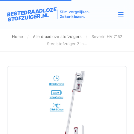
BESTEDRAADLOZE
Slim vergelijken.
STOFZUIGER.NL
Zeker kiezen.
Home
/
Alle draadloze stofzuigers
/
Severin HV 7152
Steelstofzuiger 2 in...