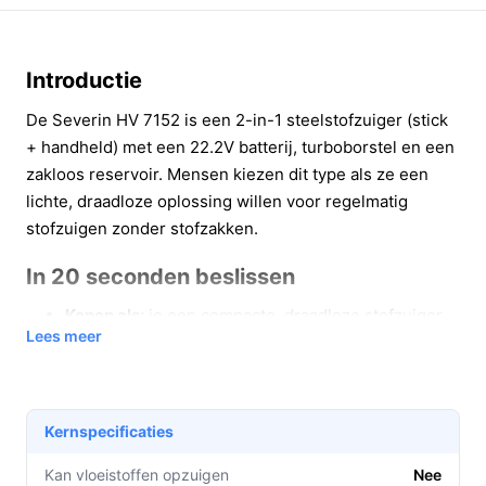
Introductie
De Severin HV 7152 is een 2-in-1 steelstofzuiger (stick
+ handheld) met een 22.2V batterij, turboborstel en een
zakloos reservoir. Mensen kiezen dit type als ze een
lichte, draadloze oplossing willen voor regelmatig
stofzuigen zonder stofzakken.
In 20 seconden beslissen
Kopen als:
je een compacte, draadloze stofzuiger
Lees meer
zoekt voor dagelijkse snelle schoonmaakklussen
en je waarde hecht aan een lange gebruiksduur in
de zuinige stand (tot 40 minuten).
Niet kopen als:
je een stofzuiger met HEPA-filter
Kernspecificaties
nodig hebt of je grote oppervlakken continu op de
Kan vloeistoffen opzuigen
hoogste stand wilt stofzuigen (hoogste stand
Nee