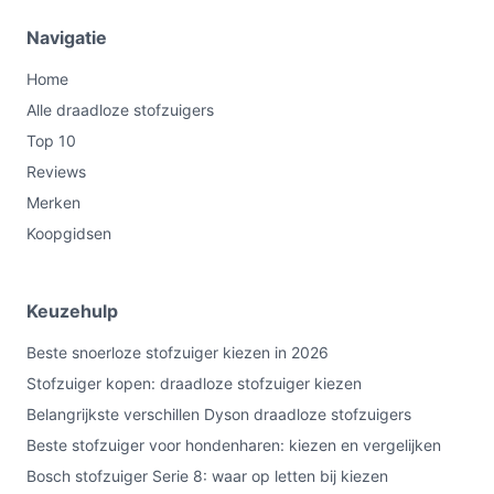
korte pauzes of meerdere laadsessies.
Navigatie
[Capaciteit reservoir 0,50 l]:
relatief klein
reservoir, betekent vaker legen bij veel vuil of
Home
grotere oppervlakken.
Alle draadloze stofzuigers
[Zakloos]:
geen kosten voor stofzakken, maar let
Top 10
op stofuitstoot en reiniging van het reservoir.
Reviews
[Hepa luchtfilter: Geen HEPA-filter]:
niet geschikt
Merken
als je expliciet een HEPA-filter nodig hebt voor
Koopgidsen
allergiebeleid of fijnstofretentie.
[Airwatts 25]:
een technische aanduiding voor de
zuigkracht; gebruik deze in combinatie met
Keuzehulp
gebruikstijd om prestaties te beoordelen.
Beste snoerloze stofzuiger kiezen in 2026
[Geluidsniveau 75 dB]:
vrij luid in vergelijking met
stille modellen; overweeg dit als geluid een
Stofzuiger kopen: draadloze stofzuiger kiezen
belangrijke factor is.
Belangrijkste verschillen Dyson draadloze stofzuigers
[Oplaadtijd 5 uur / Oplaadbaar ja]:
volledige
Beste stofzuiger voor hondenharen: kiezen en vergelijken
laadtijd is redelijk lang; plan waar en wanneer je
Bosch stofzuiger Serie 8: waar op letten bij kiezen
oplaadt.