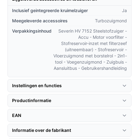
Inclusief geintegreerde kruimelzuiger
Ja
Belangrijkste voordelen
Meegeleverde accessoires
Turbozuigmond
Praktische effecten van de belangrijkste
Verpakkingsinhoud
Severin HV 7152 Steelstofzuiger -
eigenschappen.
Accu - Motor voorfilter -
Stofreservoir-inzet met filterzeef
Lange gebruikstijd op lage stand: je kunt meerdere
(uitneembaar) - Stofreservoir -
korte schoonmaakbeurten uitvoeren zonder direct
Vloerzuigmond met borstelrol - 2in1-
opladen.
tool - Voegenzuigmond - Zuigbuis -
Turboborstel ingebouwd: biedt een optie voor
Aansluitbus - Gebruikershandleiding
intensiever borstelen van vloeren en mogelijk tapijt
(controleer compatibiliteit met jouw vloeren).
Instellingen en functies
Zakloos systeem en compact reservoir: geen
stofzakken nodig en snel legen; wel opletten op
Productinformatie
vulniveau van 0,50 l.
EAN
Voor wie is dit geschikt?
Deze Severin past goed bij mensen met kleinere tot
Informatie over de fabrikant
middelgrote huishoudens die regelmatig snel willen