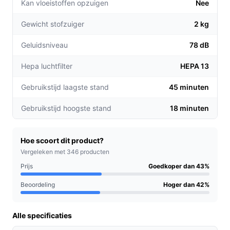
Kan vloeistoffen opzuigen
Nee
stofzak afgevoerd, waardoor je wekenlang geen
onderhoud nodig hebt.
Gewicht stofzuiger
2 kg
Buigbare steel:
Met de flexibele steel bereik je
Geluidsniveau
78 dB
eenvoudig lastige plekken onder meubels zonder
te bukken, wat de efficiëntie van je schoonmaak
Hepa luchtfilter
HEPA 13
verhoogt.
Gebruikstijd laagste stand
45 minuten
Krachtige zuigkracht:
Met een zuigkracht tot 28
kPa in Turbo-modus verwijdert deze stofzuiger
Gebruikstijd hoogste stand
18 minuten
zelfs hardnekkig vuil en stof in één keer.
Voor welke doelgroep?
Hoe scoort dit product?
Deze stofzuiger is perfect voor drukke gezinnen,
Vergeleken met 346 producten
huisdiereigenaren en iedereen die op zoek is naar een
Prijs
Goedkoper dan 43%
effectieve en gebruiksvriendelijke
Beoordeling
Hoger dan 42%
schoonmaakoplossing. Ideaal voor dagelijks gebruik
zonder gedoe.
Alle specificaties
Praktische voordelen t.o.v. alternatieven