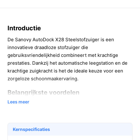
Introductie
De Sanovy AutoDock X28 Steelstofzuiger is een
innovatieve draadloze stofzuiger die
gebruiksvriendelijkheid combineert met krachtige
prestaties. Dankzij het automatische leegstation en de
krachtige zuigkracht is het de ideale keuze voor een
zorgeloze schoonmaakervaring.
Belangrijkste voordelen
Lees meer
Deze stofzuiger biedt verschillende praktische
voordelen die het dagelijks schoonmaken eenvoudiger
maken:
Kernspecificaties
Automatisch leegstation:
Na elke schoonbeurt
wordt het stof automatisch in de hygiënische