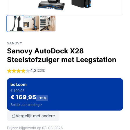
SANOVY
Sanovy AutoDock X28
Steelstofzuiger met Leegstation
4,3
(238)
bol.com
€ 199,95
€ 169,95
-15%
Bekijk aanbieding
Vergelijk met andere
Prijzen bijgewerkt op 08-08-2026