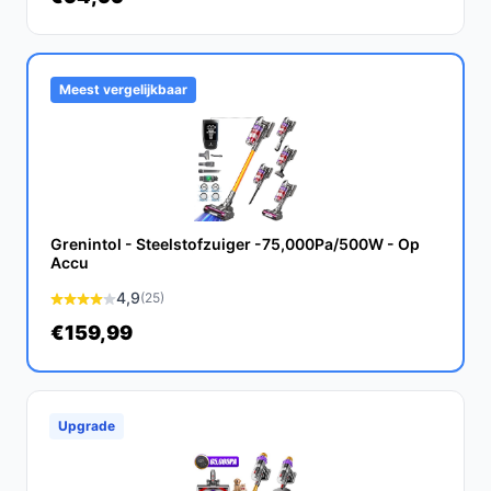
Sanovy AutoDock X28 meerdere jaren meegaan.
Is dit geschikt voor harde vloeren en tapijten?
Meest vergelijkbaar
Ja, deze stofzuiger is ontworpen om zowel harde
vloeren als tapijten effectief te reinigen.
Wat zijn de belangrijkste verschillen met andere
draadloze stofzuigers?
De Sanovy AutoDock X28 biedt unieke functies zoals
Grenintol - Steelstofzuiger -75,000Pa/500W - Op
Accu
het automatische leegstation en een krachtige
zuigkracht die het onderhoud en de efficiëntie
4,9
(25)
verbeteren in vergelijking met concurrenten.
€159,99
Conclusie
De Sanovy AutoDock X28 Steelstofzuiger is een
Upgrade
uitstekende keuze voor iedereen die op zoek is naar
een krachtige en gebruiksvriendelijke stofzuiger. Met