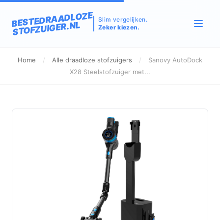
BESTEDRAADLOZE
Slim vergelijken.
STOFZUIGER.NL
Zeker kiezen.
Home
/
Alle draadloze stofzuigers
/
Sanovy AutoDock
X28 Steelstofzuiger met...