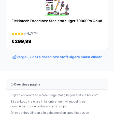
zijn innovatieve functies en sterke prestaties maakt het
schoonmaken een stuk eenvoudiger.
Ontdek alle specificaties en vergelijk prijzen op
Elekiatech Draadloze Steelstofzuiger 70000Pa Goud
bestedraadlozestofzuiger.nl. Kies bewust wat perfect
past bij jouw behoeften!
4,7
(78)
€299,99
Vergelijk deze draadloze stofzuigers naast elkaar
Over deze pagina
Prijzen en voorraad worden regelmatig bijgewerkt via bol.com.
Bij aankoop via onze links ontvangen wij mogelijk een
commissie, zonder extra kosten voor jou.
Onze aanbevelingen zijn gebaseerd op specificaties en