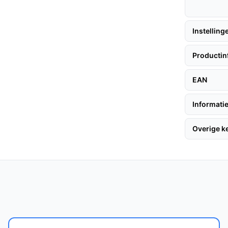
legen.
at je in alle rust kunt schoonmaken zonder
Instelling
0 minuten op de laagste stand, kun je je
Productin
der onderbrekingen.
EAN
r enkele handige tips:
Informatie
Overige 
ig. Laad de stofzuiger volledig op voordat
 gewenste opzetstukken en je bent klaar om
chone luchtstroom en is ideaal voor mensen