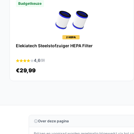
Oplaadtijd van 240 minuten:
Dit garandeert d
Budgetkeuze
zodat je niet lang hoeft te wachten.
Veelgestelde vragen
Hoe lang gaat dit product mee?
De Saaf G80M is ontworpen voor langdurig gebrui
Elekiatech Steelstofzuiger HEPA Filter
jaren meegaan.
4,6
(9)
Is dit geschikt voor het reinigen van tapijten?
€29,99
Ja, de krachtige zuigkracht en turboborstel maken
tapijten en andere textiele oppervlakken.
Wat zijn de belangrijkste verschillen met traditi
In tegenstelling tot traditionele stofzuigers is de
dweilfunctie, wat het schoonmaken eenvoudiger e
Over deze pagina
Conclusie
Prijzen en voorraad worden regelmatig bijgewerkt via bol.c