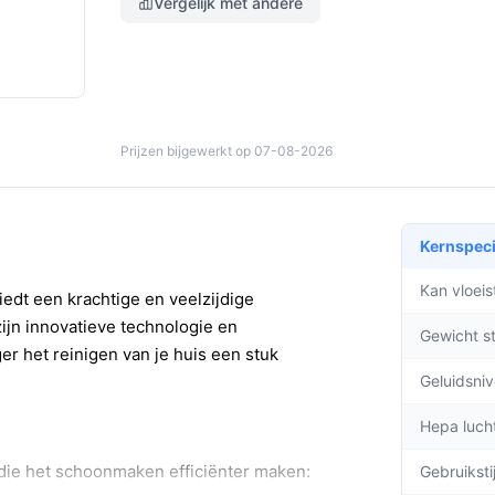
Vergelijk met andere
Prijzen bijgewerkt op 07-08-2026
Kernspeci
Kan vloei
edt een krachtige en veelzijdige
jn innovatieve technologie en
Gewicht s
er het reinigen van je huis een stuk
Geluidsni
Hepa lucht
 die het schoonmaken efficiënter maken:
Gebruiksti