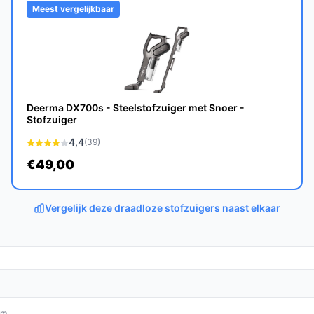
at je stofzuiger snel klaar is voor gebruik,
Meest vergelijkbaar
k en met goede zorg kan de stofzuiger vele
Deerma DX700s - Steelstofzuiger met Snoer -
Stofzuiger
4,4
(39)
€49,00
 het zeer geschikt voor het reinigen van
Vergelijk deze draadloze stofzuigers naast elkaar
onele stofzuigers?
 Saaf G80M draadloos, zakloos, en biedt hij een
n efficiënter maakt.
om.