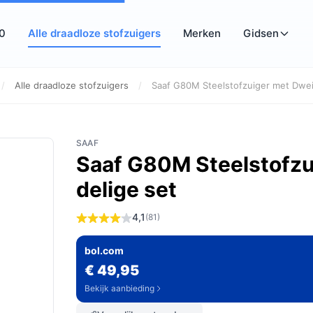
10
Alle draadloze stofzuigers
Merken
Gidsen
/
Alle draadloze stofzuigers
/
Saaf G80M Steelstofzuiger met Dweil
SAAF
Saaf G80M Steelstofzui
delige set
4,1
(81)
bol.com
€ 49,95
Bekijk aanbieding