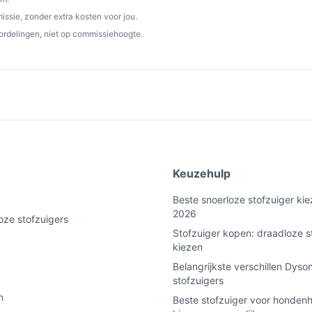
combineert kracht en gebruiksgemak,
ssie, zonder extra kosten voor jou.
en. Met zijn veelzijdige functies en
ordelingen, niet op commissiehoogte.
hoonmaken een stuk aangenamer.
p bestedraadlozestofzuiger.nl. Kies bewust
e
Keuzehulp
Beste snoerloze stofzuiger kie
2026
oze stofzuigers
Stofzuiger kopen: draadloze s
kiezen
Belangrijkste verschillen Dyso
stofzuigers
n
Beste stofzuiger voor hondenh