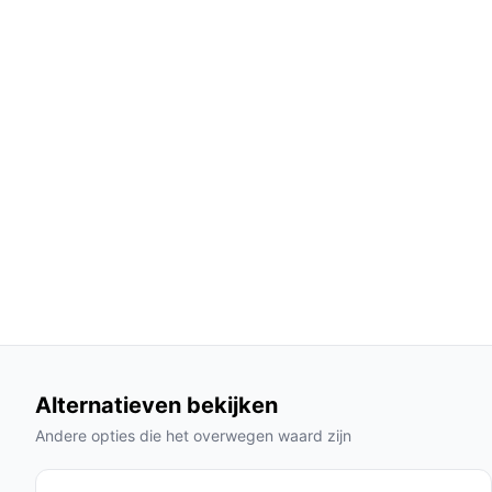
het 0.80L verzamelreservoir is makkelijk te 
Geluidsniveau van 60 dB:
Dit zorgt ervoor d
anderen te storen.
Lange accuduur:
Met een gebruikstijd van 4
schoonmaaktaken in één keer afronden zon
Gebruik & praktische tips
Om het meeste uit de Saaf G80M te halen, zijn hie
Installatie & setup
Het in gebruik nemen van de Saaf G80M is eenvoud
je hem voor de eerste keer gebruikt. Bevestig de
te gaan.
Specificaties in mensentaal
Alternatieven bekijken
Andere opties die het overwegen waard zijn
HEPA luchtfilter:
Dit filter zorgt voor een s
met allergieën.