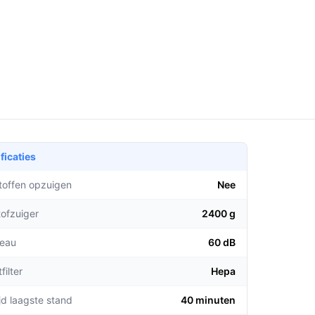
ficaties
stoffen opzuigen
Nee
tofzuiger
2400 g
veau
60 dB
filter
Hepa
jd laagste stand
40 minuten