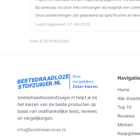
De Saaf G80M Steelstofzuiger met Dweilfunctie 
Bij aankoop via onze links ontvangen wij mogelijk een commi
waardoor het de ideale keuze is voor elk huishoud
Onze aanbevelingen zijn gebaseerd op specificaties en beo
ergonomisch ontwerp maakt deze stofzuiger sc
Laatst bijgewerkt: 07-08-2026
Ontdek alle specificaties en vergelijk prijzen o
wat perfect past bij jouw behoeften!
EAN: 8720167430060
BESTEDRAADLOZE
Slim
Navigati
vergelijken.
STOFZUIGER.NL
Zeker kiezen.
Home
bestedraadlozestofzuiger.nl helpt je bij
Alle draadl
het kiezen van de beste producten op
Top 10
basis van onafhankelijke tests, reviews
Reviews
en vergelijkingen.
Merken
info@lsonlineservices.nl
Koopgidse