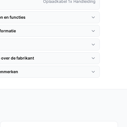
Oplaadkabel 1x Handleiding
en en functies
formatie
 over de fabrikant
kenmerken