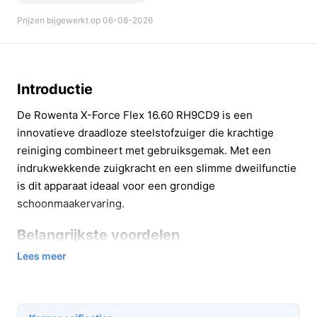
Prijzen bijgewerkt op 06-08-2026
Introductie
De Rowenta X-Force Flex 16.60 RH9CD9 is een
innovatieve draadloze steelstofzuiger die krachtige
reiniging combineert met gebruiksgemak. Met een
indrukwekkende zuigkracht en een slimme dweilfunctie
is dit apparaat ideaal voor een grondige
schoonmaakervaring.
Belangrijkste voordelen
Lees meer
Deze stofzuiger biedt een reeks voordelen die het
schoonmaken efficiënter en aangenamer maken. Hier
zijn enkele van de belangrijkste kenmerken: