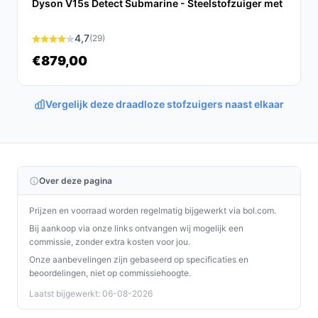
Dyson V15s Detect Submarine - Steelstofzuiger met
RH9CD9 een krachtige, flexibele en
gebruiksvriendelijke schoonmaakoplossing. Het
4,7
(29)
ontwerp en de functionaliteit maken het een
€879,00
uitstekende keuze voor iedereen die efficiënt en
grondig wil schoonmaken.
Vergelijk deze draadloze stofzuigers naast elkaar
Ontdek alle specificaties en vergelijk prijzen op
bestedraadlozestofzuiger.nl. Kies bewust wat perfect
past bij jouw behoeften!
Over deze pagina
Prijzen en voorraad worden regelmatig bijgewerkt via bol.com.
Bij aankoop via onze links ontvangen wij mogelijk een
commissie, zonder extra kosten voor jou.
Onze aanbevelingen zijn gebaseerd op specificaties en
beoordelingen, niet op commissiehoogte.
Laatst bijgewerkt: 06-08-2026