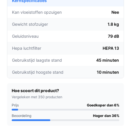
Kernspecificaties
Tot 315 Airwatt zuigkracht voor krachtige reiniging
van diverse oppervlakken.
Kan vloeistoffen opzuigen
Nee
Flexibele buis die het mogelijk maakt om moeilijk
Gewicht stofzuiger
1.8 kg
bereikbare plaatsen te stofzuigen zonder te
bukken.
Geluidsniveau
79 dB
Een gebruiksduur tot 2 uur, zodat je je hele huis in
één keer kunt schoonmaken zonder tussentijds
Hepa luchtfilter
HEPA 13
opladen.
Gebruikstijd laagste stand
45 minuten
Voor welke doelgroep?
Gebruikstijd hoogste stand
10 minuten
Deze stofzuiger is perfect voor drukke huishoudens,
gezinnen met huisdieren, en iedereen die eenvoud en
efficiëntie belangrijk vindt. Of je nu een drukke
Hoe scoort dit product?
Vergeleken met 350 producten
professional bent of een ouder met kinderen, de
Rowenta X-Force Flex maakt het schoonmaken een stuk
Prijs
Goedkoper dan 6%
gemakkelijker.
Beoordeling
Hoger dan 36%
Praktische voordelen t.o.v. alternatieven