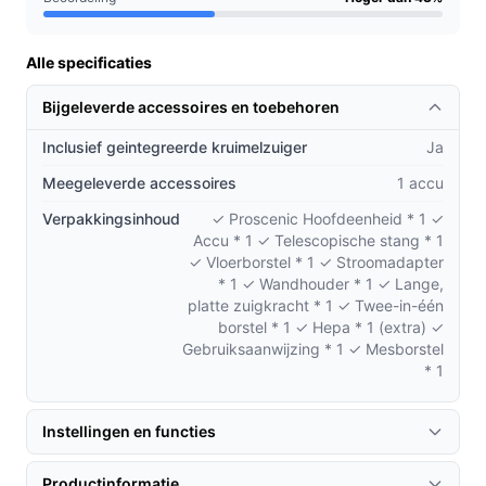
Praktische voordelen t.o.v. alternatieven
Alle specificaties
De Proscenic P2O Onepass onderscheidt zich door zijn
innovatieve functies:
Bijgeleverde accessoires en toebehoren
Automatische stofdetectie:
De sensor past de
Inclusief geintegreerde kruimelzuiger
Ja
zuigkracht aan op basis van de hoeveelheid stof,
Meegeleverde accessoires
1 accu
waardoor u altijd de juiste kracht gebruikt.
Verpakkingsinhoud
✓ Proscenic Hoofdeenheid * 1 ✓
Vouwbare buis:
Eenvoudig stofzuigen onder
Accu * 1 ✓ Telescopische stang * 1
meubels zonder te bukken, wat het gebruiksgemak
✓ Vloerborstel * 1 ✓ Stroomadapter
aanzienlijk vergroot in vergelijking met traditionele
* 1 ✓ Wandhouder * 1 ✓ Lange,
stofzuigers.
platte zuigkracht * 1 ✓ Twee-in-één
borstel * 1 ✓ Hepa * 1 (extra) ✓
Gemakkelijke opslag:
De wandhouder en de
Gebruiksaanwijzing * 1 ✓ Mesborstel
mogelijkheid om de stofzuiger verticaal te plaatsen
* 1
zonder steun maken het opbergen eenvoudig en
ruimtebesparend.
Instellingen en functies
Gebruik & praktische tips
Productinformatie