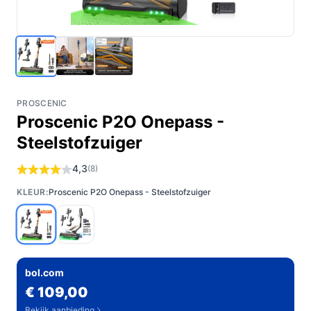
PROSCENIC
Proscenic P2O Onepass -
Steelstofzuiger
4,3
(8)
KLEUR:
Proscenic P2O Onepass - Steelstofzuiger
bol.com
€ 109,00
Bekijk aanbieding