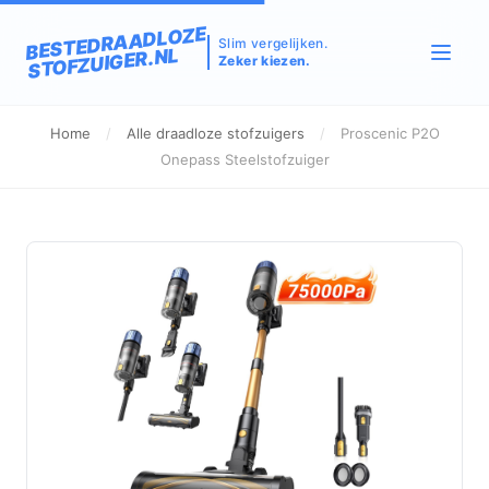
BESTEDRAADLOZE
Slim vergelijken.
STOFZUIGER.NL
Zeker kiezen.
Home
/
Alle draadloze stofzuigers
/
Proscenic P2O
Onepass Steelstofzuiger