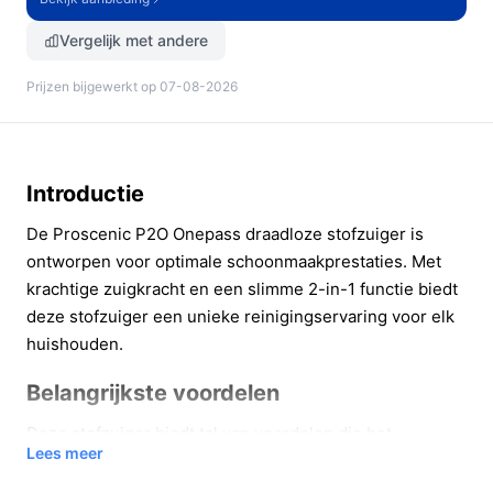
Vergelijk met andere
Prijzen bijgewerkt op 07-08-2026
Introductie
De Proscenic P2O Onepass draadloze stofzuiger is
ontworpen voor optimale schoonmaakprestaties. Met
krachtige zuigkracht en een slimme 2-in-1 functie biedt
deze stofzuiger een unieke reinigingservaring voor elk
huishouden.
Belangrijkste voordelen
Deze stofzuiger biedt tal van voordelen die het
Lees meer
schoonmaken een stuk eenvoudiger maken: