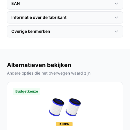
EAN
lastig bereikbare hoeken zonder te hoeven
bukken.
Informatie over de fabrikant
Filtering en zakloosontwerp: HEPA 13-filter vangt
fijne deeltjes af en het reservoir is direct zichtbaar
Overige kenmerken
en te legen zonder stofzakken.
Voor wie is dit geschikt?
Dit model past bij huishoudens die regelmatig snelle
schoonmaakbeurten doen, appartementen of kleinere
Alternatieven bekijken
huizen waar 20–40 minuten accuduur praktisch is, en
Andere opties die het overwegen waard zijn
gebruikers die waarde hechten aan een HEPA 13-filter
en een compacte, gemakkelijk op te bergen stofzuiger.
Budgetkeuze
Voor wie is dit minder geschikt?
Als je zeer lange schoonmaaksessies hebt of grote
oppervlaktes in één keer wilt reinigen, controleer dan of
40 minuten (laag) of 20 minuten (hoog) voldoende is.
Als je een groter stofreservoir nodig hebt, let op de 0,70