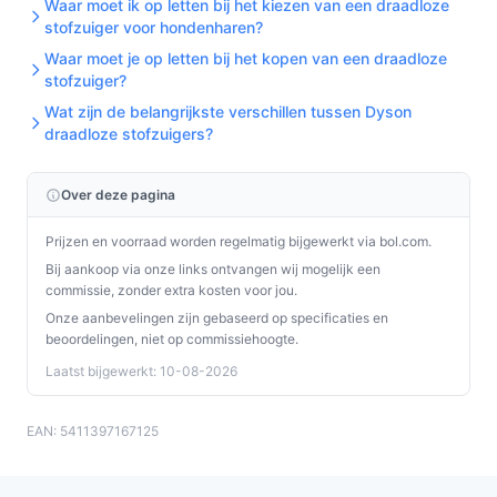
Waar moet ik op letten bij het kiezen van een draadloze
stofzuiger voor hondenharen?
Installatie & eerste gebruik
Waar moet je op letten bij het kopen van een draadloze
Hoofdlijnen: zet de steel en mondstukken in elkaar
stofzuiger?
volgens handleiding, plaats de accu/handunit in de lader
Wat zijn de belangrijkste verschillen tussen Dyson
en laad volledig op. Maak de filters volgens de instructie
draadloze stofzuigers?
klaar en bevestig de gewenste zuigmond.
Concrete checks:
Over deze pagina
Controleer in de handleiding of er een aanbevolen
Prijzen en voorraad worden regelmatig bijgewerkt via bol.com.
inlooptijd of eerste oplaadprocedure is vermeld.
Bij aankoop via onze links ontvangen wij mogelijk een
commissie, zonder extra kosten voor jou.
Controleer hoe de HEPA 13-filter schoongemaakt
Onze aanbevelingen zijn gebaseerd op specificaties en
mag worden (bijvoorbeeld met perslucht of
beoordelingen, niet op commissiehoogte.
afspoelen) en of drogen vereist is vóór
Laatst bijgewerkt: 10-08-2026
herplaatsing.
Specificaties in mensentaal
EAN: 5411397167125
Zakloos / reservoir 0,70 l:
je hoeft geen stofzakken
te kopen, maar je moet het zichtbare reservoir