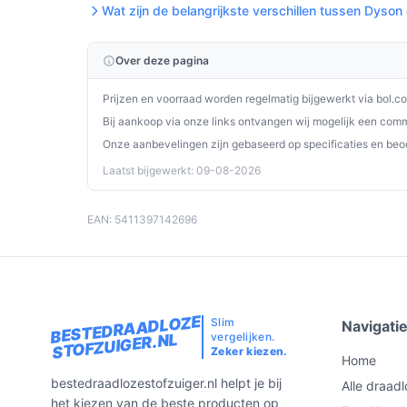
Wat zijn de belangrijkste verschillen tussen Dyson
gebruiksvriendelijke oplossing voor al je schoo
HEPA-filter en een lange accuduur is dit een uit
Over deze pagina
Ontdek alle specificaties en vergelijk prijzen o
wat perfect past bij jouw behoeften!
Prijzen en voorraad worden regelmatig bijgewerkt via bol.c
Bij aankoop via onze links ontvangen wij mogelijk een commi
Onze aanbevelingen zijn gebaseerd op specificaties en beo
Laatst bijgewerkt: 09-08-2026
EAN: 5411397142696
BESTEDRAADLOZE
Slim
Navigati
vergelijken.
STOFZUIGER.NL
Zeker kiezen.
Home
bestedraadlozestofzuiger.nl helpt je bij
Alle draadl
het kiezen van de beste producten op