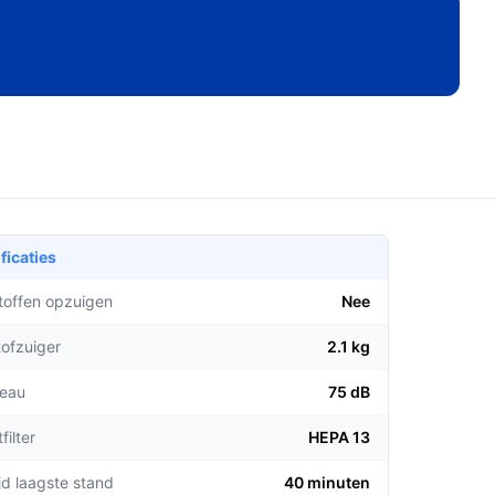
ficaties
stoffen opzuigen
Nee
tofzuiger
2.1 kg
veau
75 dB
filter
HEPA 13
jd laagste stand
40 minuten