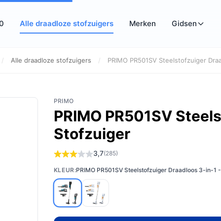
10
Alle draadloze stofzuigers
Merken
Gidsen
/
Alle draadloze stofzuigers
/
PRIMO PR501SV Steelstofzuiger Draa
PRIMO
PRIMO PR501SV Steelst
Stofzuiger
3,7
(285)
KLEUR:
PRIMO PR501SV Steelstofzuiger Draadloos 3-in-1 -