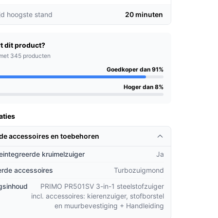
jd hoogste stand
20 minuten
t dit product?
met 345 producten
Goedkoper dan 91%
Hoger dan 8%
aties
rde accessoires en toebehoren
geintegreerde kruimelzuiger
Ja
rde accessoires
Turbozuigmond
gsinhoud
PRIMO PR501SV 3-in-1 steelstofzuiger
incl. accessoires: kierenzuiger, stofborstel
en muurbevestiging + Handleiding