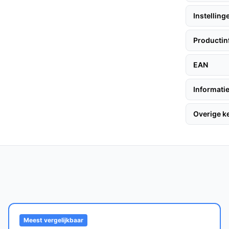
iksduur van maximaal 40 minuten op de
n schoonmaken.
Instelling
t je volledige bewegingsvrijheid zonder dat
en.
Productin
s eenvoudig te legen, en de HEPA-filter is
EAN
duur van het apparaat.
Informatie
g deze praktische tips:
Overige 
gebruikt. Dit duurt ongeveer 4 uur. 2. Koppel
. Zet de stofzuiger aan en kies de juiste
 elke interieurstijl.
Meest vergelijkbaar
tofzuiger, zodat je je niet gestoord voelt