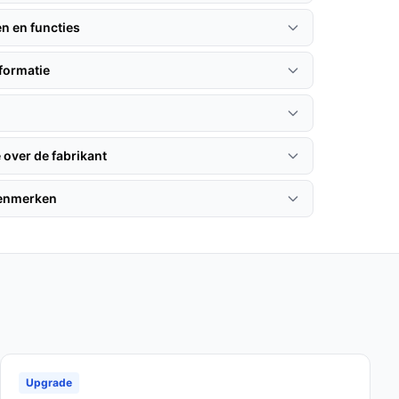
en en functies
formatie
 over de fabrikant
kenmerken
Upgrade