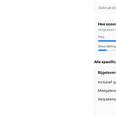
voir van 0,60 liter hoef je je geen zorgen te
Gebruiksti
t tijd en geld bespaart.
leverde kierenzuiger en stofborstel maken
Hoe scoor
n, zoals achter meubels of in hoekjes,
Vergeleken 
Prijs
 stofdeeltjes tegen, waardoor je niet alleen je
oudt.
Beoordeling
Alle specific
dens, mensen met allergieën of huisdieren,
riendelijke, krachtige stofzuiger. Of je nu
Bijgeleve
ze stofzuiger past zich aan jouw behoeften
Inclusief 
Meegeleve
ieven
Verpakkin
g met andere stofzuigers?