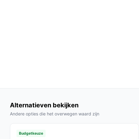
Accu met lange gebruikstijd:
Met een gebru
laagste stand kun je zonder onderbrekinge
Gebruiksgemak:
Het draadloze ontwerp geef
je rekening hoeft te houden met stopcontact
Gemakkelijk onderhoud:
Het stofreservoir i
wasbaar, wat bijdraagt aan een lange levens
Gebruik & praktische tips
Voor optimaal gebruik van de PRIMO PR501SV, vol
Installatie & setup
1. Laad de stofzuiger volledig op voordat je deze 
de gewenste accessoires aan de steelstofzuiger. 3
stand voor jouw schoonmaakklus.
Alternatieven bekijken
Andere opties die het overwegen waard zijn
Specificaties in mensentaal
Kleur:
Grijs/blauw; neutraal en stijlvol, past in
Budgetkeuze
Geluidsniveau:
75 dB; relatief stil voor een s