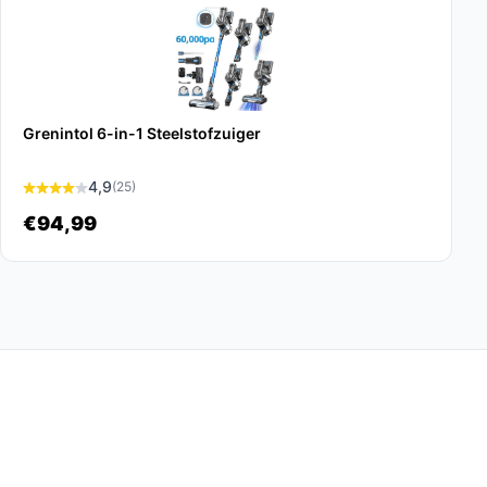
Grenintol 6-in-1 Steelstofzuiger
4,9
(25)
€94,99