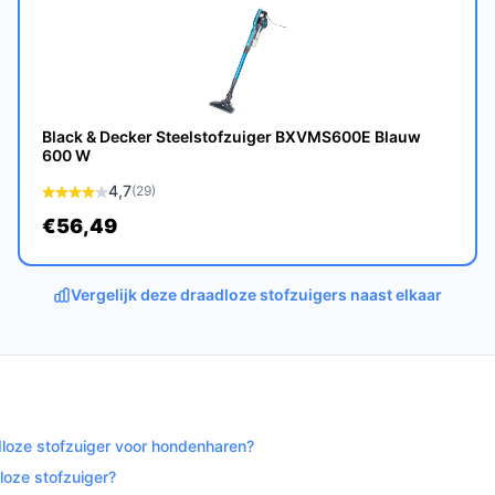
Black & Decker Steelstofzuiger BXVMS600E Blauw
van het filter gaat de PRIMO PR501SV
600 W
en op een levensduur van meerdere jaren.
4,7
(29)
enhaar?
€56,49
ken het ideaal voor het verwijderen van
Vergelijk deze draadloze stofzuigers naast elkaar
ditionele stofzuiger?
de PRIMO PR501SV draadloos, zakloos en biedt
ctionaliteit.
adloze stofzuiger voor hondenharen?
loze stofzuiger?
-1 biedt een krachtige, veelzijdige en