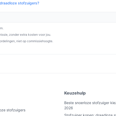
 draadloze stofzuigers?
nmaakbehoeften. Met een zakloos ontwerp,
stekende keuze voor elk huishouden.
p bestedraadlozestofzuiger.nl. Kies bewust
om.
ssie, zonder extra kosten voor jou.
ordelingen, niet op commissiehoogte.
e
Keuzehulp
Beste snoerloze stofzuiger kie
2026
oze stofzuigers
Stofzuiger kopen: draadloze s