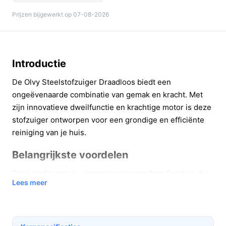
Prijzen bijgewerkt op 07-08-2026
Introductie
De Olvy Steelstofzuiger Draadloos biedt een
ongeëvenaarde combinatie van gemak en kracht. Met
zijn innovatieve dweilfunctie en krachtige motor is deze
stofzuiger ontworpen voor een grondige en efficiënte
reiniging van je huis.
Belangrijkste voordelen
Deze stofzuiger is uitgerust met meerdere functies die
Lees meer
het schoonmaken eenvoudiger en effectiever maken.
Hier zijn enkele voordelen:
2-in-1 functionaliteit:
Met de dweilfunctie maak je