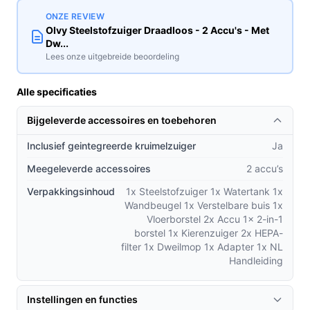
Praktische voordelen t.o.v. alternatieven
ONZE REVIEW
Olvy Steelstofzuiger Draadloos - 2 Accu's - Met
Dw...
De Olvy Steelstofzuiger steekt met zijn unieke
Lees onze uitgebreide beoordeling
kenmerken boven de concurrentie uit:
Auto-Modus:
De slimme sensoren passen de
Alle specificaties
zuigkracht aan naargelang het vuil, wat zorgt voor
Bijgeleverde accessoires en toebehoren
een optimale reiniging zonder dat je erom hoeft te
denken.
Inclusief geintegreerde kruimelzuiger
Ja
Zelfstaand ontwerp:
Dit maakt het eenvoudig om
Meegeleverde accessoires
2 accu’s
de stofzuiger even weg te zetten zonder dat je
deze hoeft te leunen of neer te leggen.
Verpakkingsinhoud
1x Steelstofzuiger 1x Watertank 1x
Wandbeugel 1x Verstelbare buis 1x
HEPA-filter:
Dit filter houdt 99,99% van de fijne
Vloerborstel 2x Accu 1x 2-in-1
stofdeeltjes tegen, wat bijdraagt aan een
borstel 1x Kierenzuiger 2x HEPA-
gezondere luchtkwaliteit in huis.
filter 1x Dweilmop 1x Adapter 1x NL
Handleiding
Gebruik & praktische tips
Om het meeste uit je Olvy Steelstofzuiger te halen, volg
Instellingen en functies