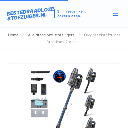
BESTEDRAADLOZE
Slim vergelijken.
STOFZUIGER.NL
Zeker kiezen.
Home
/
Alle draadloze stofzuigers
/
Olvy Steelstofzuiger
Draadloos 2 Accu'...