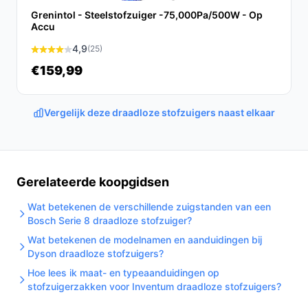
onderhoud.
Grenintol - Steelstofzuiger -75,000Pa/500W - Op
Accu
Leeg het reservoir na meerdere kamers of zodra
4,9
het vol lijkt om zuigkracht te behouden.
(25)
Controleer en reinig het HEPA-filter volgens de
€159,99
handleiding om luchtstroom niet te blokkeren.
Plan opladen: met een oplaadtijd van ongeveer 5
Vergelijk deze draadloze stofzuigers naast elkaar
uur is het handig om na elk gebruik op te laden
zodat de accu steeds klaar is.
Gebruik bij natte taken alleen functies en
accessoires die expliciet voor wet-and-dry zijn
Gerelateerde koopgidsen
aangegeven in de handleiding.
Wat betekenen de verschillende zuigstanden van een
Bewaar het apparaat droog en laad het op een
Bosch Serie 8 draadloze stofzuiger?
goed geventileerde plek volgens de instructies.
Wat betekenen de modelnamen en aanduidingen bij
Installatie & eerste gebruik
Dyson draadloze stofzuigers?
Hoe lees ik maat- en typeaanduidingen op
Bij eerste gebruik plaats je de stofzuiger op de oplader
stofzuigerzakken voor Inventum draadloze stofzuigers?
en controleer je accessoires en de handleiding. Twee