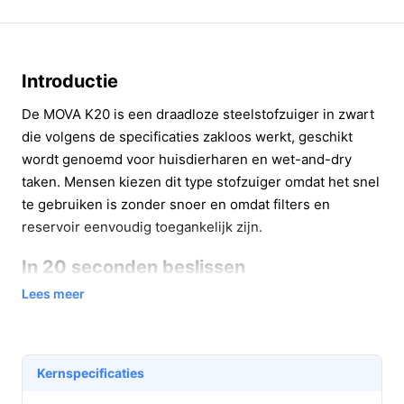
Introductie
De MOVA K20 is een draadloze steelstofzuiger in zwart
die volgens de specificaties zakloos werkt, geschikt
wordt genoemd voor huisdierharen en wet-and-dry
taken. Mensen kiezen dit type stofzuiger omdat het snel
te gebruiken is zonder snoer en omdat filters en
reservoir eenvoudig toegankelijk zijn.
In 20 seconden beslissen
Lees meer
Kopen als:
je een compacte, draadloze optie wilt
met HEPA 14-filter en een middelgroot
opvangreservoir (0,50 l), en je regelmatig
huisdierharen wilt verwijderen.
Kernspecificaties
Niet kopen als:
je lange ononderbroken