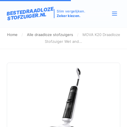
BESTEDRAADLOZE
Slim vergelijken.
STOFZUIGER.NL
Zeker kiezen.
Home
/
Alle draadloze stofzuigers
/
MOVA K20 Draadloze
Stofzuiger Wet and...