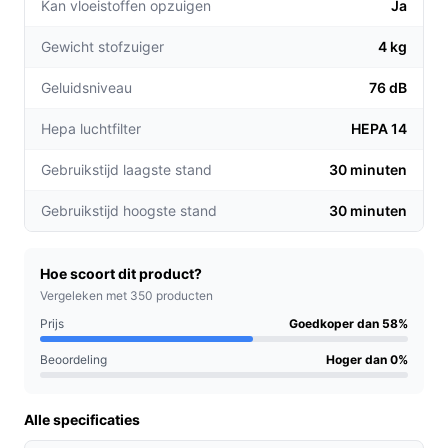
Kan vloeistoffen opzuigen
Ja
schoonmaaksessies nodig hebt zonder tussentijds
opladen of legen — de specificaties geven een
Gewicht stofzuiger
4 kg
gebruikstijd van 30 minuten per lading; sommige
bronnen noemen andere cijfers, controleer dat bij
Geluidsniveau
76 dB
de verkoper.
Hepa luchtfilter
HEPA 14
Belangrijkste check:
controleer vooraf de
werkelijke gebruikstijd en welke accessoires in de
Gebruikstijd laagste stand
30 minuten
doos zitten (sommige bronnen noemen extra
opzetstukken).
Gebruikstijd hoogste stand
30 minuten
Wat je in de praktijk merkt
Hoe scoort dit product?
In huis betekent dit model dat je snel een rondje kunt
Vergeleken met 350 producten
doen op harde vloeren en tapijtjes zonder snoer te
Prijs
Goedkoper dan 58%
trekken. Het zakloze reservoir van 0,50 l moet je
regelmatig legen bij grotere of sterk vervuilde ruimtes.
Beoordeling
Hoger dan 0%
De aanwezigheid van een HEPA 14-filter is relevant als
je allergieën wilt beperken of fijnstof wilt tegenhouden.
Alle specificaties
De stofzuiger is op accu (oplaadbaar) en volgens de