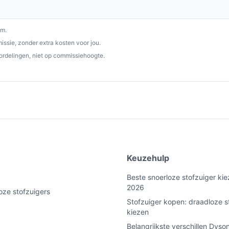
rt kracht, gebruiksgemak en efficiëntie in
chtige prestaties is hij een waardevolle
om.
keuze voor een schoner en gezonder huis!
ssie, zonder extra kosten voor jou.
ordelingen, niet op commissiehoogte.
p bestedraadlozestofzuiger.nl. Kies bewust
e
Keuzehulp
Beste snoerloze stofzuiger kie
2026
oze stofzuigers
Stofzuiger kopen: draadloze s
kiezen
Belangrijkste verschillen Dyso