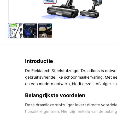
Introductie
De Elekiatech Steelstofzuiger Draadloos is ontwo
gebruiksvriendelijke schoonmaakervaring. Met e
en een modern ontwerp, biedt deze stofzuiger zow
Belangrijkste voordelen
Deze draadloze stofzuiger levert directe voordel
huisdiereigenaren. Hier zijn enkele van de belan