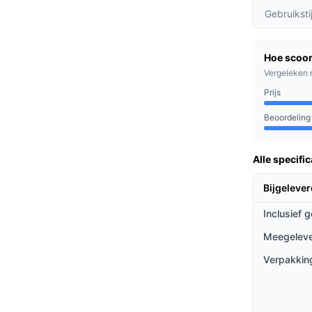
anden, van Eco tot Turbo, is deze stofzuiger
Gebruiksti
ofdeeltjes als hardnekkig vuil.
 laagste stand, ideaal voor grote ruimtes en
Hoe scoor
Vergeleken 
em vangt 99,99% van de stofdeeltjes, wat
Prijs
uw huis.
Beoordeling
nderen en huisdieren, evenals voor mensen
Alle specific
EPA-filtersysteem maken het een uitstekende
 en gezonde leefomgeving.
Bijgeleve
Inclusief 
ieven
Meegeleve
 vergelijking met andere modellen op de
Verpakkin
lechts 58 dB is deze stofzuiger stil genoeg