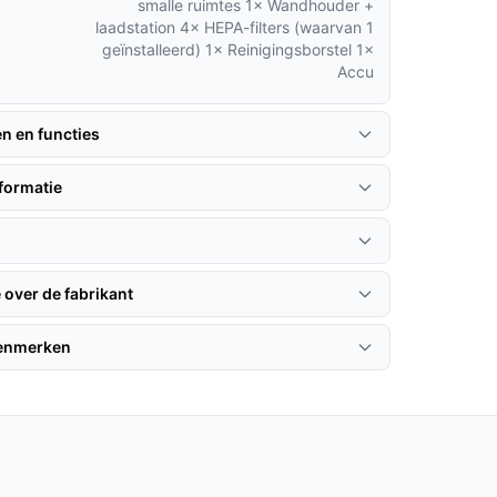
smalle ruimtes 1× Wandhouder +
laadstation 4× HEPA-filters (waarvan 1
geïnstalleerd) 1× Reinigingsborstel 1×
Accu
en en functies
formatie
 over de fabrikant
kenmerken