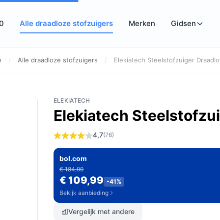
10
Alle draadloze stofzuigers
Merken
Gidsen
e
/
Alle draadloze stofzuigers
/
Elekiatech Steelstofzuiger Draadloo
ELEKIATECH
Elekiatech Steelstofzu
4,7
(76)
bol.com
€ 184,99
€ 109,99
-41%
Bekijk aanbieding
Vergelijk met andere