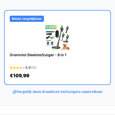
id voor langdurig gebruik, wat ideaal is voor
Meest vergelijkbaar
HEPA-filters, kan de stofzuiger jarenlang
jaar.
Grenintol Steelstofzuiger - 8 in 1
ffectief te zijn op zowel tapijt als harde
4,9
(25)
ppervlak.
€109,99
 draadloze stofzuigers?
kiatech een hogere zuigkracht, langere
Vergelijk deze draadloze stofzuigers naast elkaar
at resulteert in betere prestaties en