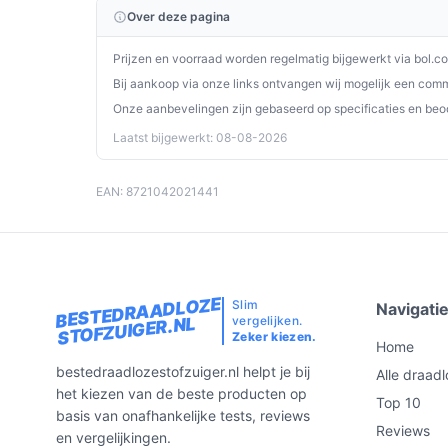
Over deze pagina
De Elekiatech Steelstofzuiger Draadloos combinee
één apparaat. Met zijn veelzijdige functies en kra
Prijzen en voorraad worden regelmatig bijgewerkt via bol.c
aanvulling voor elk huishouden. Maak de juiste 
Bij aankoop via onze links ontvangen wij mogelijk een commi
Onze aanbevelingen zijn gebaseerd op specificaties en beo
Ontdek alle specificaties en vergelijk prijzen o
Laatst bijgewerkt: 08-08-2026
wat perfect past bij jouw behoeften!
EAN: 8721042021441
BESTEDRAADLOZE
Slim
Navigati
vergelijken.
STOFZUIGER.NL
Zeker kiezen.
Home
bestedraadlozestofzuiger.nl helpt je bij
Alle draadl
het kiezen van de beste producten op
Top 10
basis van onafhankelijke tests, reviews
Reviews
en vergelijkingen.