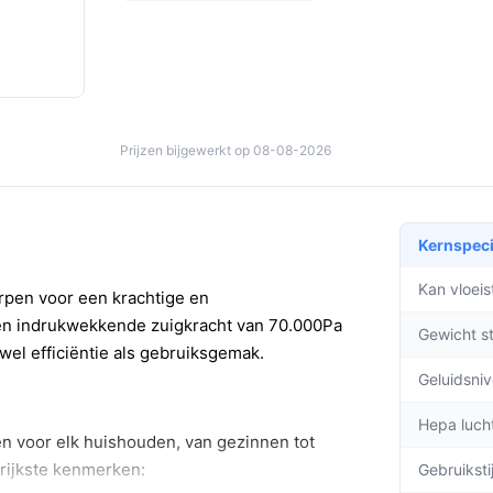
Prijzen bijgewerkt op 08-08-2026
Kernspeci
Kan vloei
rpen voor een krachtige en
en indrukwekkende zuigkracht van 70.000Pa
Gewicht s
el efficiëntie als gebruiksgemak.
Geluidsni
Hepa lucht
en voor elk huishouden, van gezinnen tot
grijkste kenmerken:
Gebruiksti