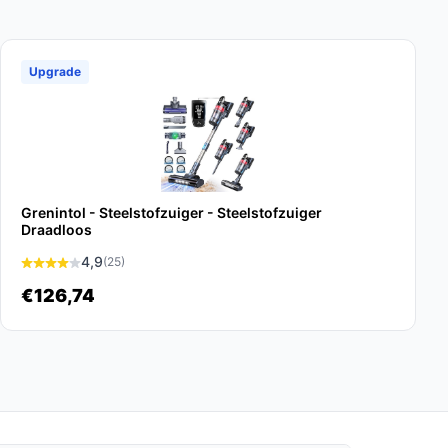
Upgrade
Grenintol - Steelstofzuiger - Steelstofzuiger
Draadloos
4,9
(25)
€126,74