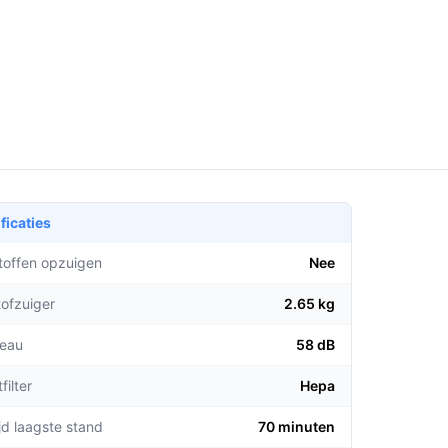
ficaties
stoffen opzuigen
Nee
tofzuiger
2.65 kg
veau
58 dB
filter
Hepa
jd laagste stand
70 minuten