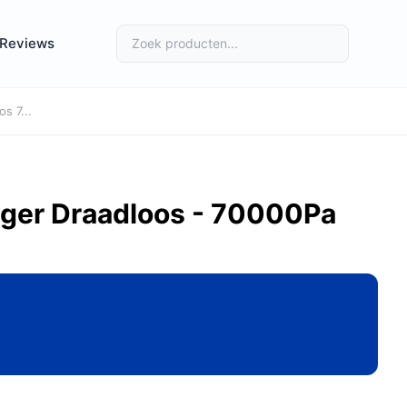
Reviews
s 7...
iger Draadloos - 70000Pa