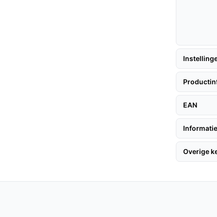
r volledig opgeladen, wat de gebruikservaring
ent minder vaak legen, wat tijd bespaart
Instelling
Productin
ofzuiger, volgen hier enkele nuttige tips:
EAN
op het laadstation en zorg ervoor dat deze
Informatie
ies de gewenste zuigstand en begin met
s voor specifieke taken zoals het reinigen
Overige 
fzuiger tevens geschikt is voor het effectief
uil.