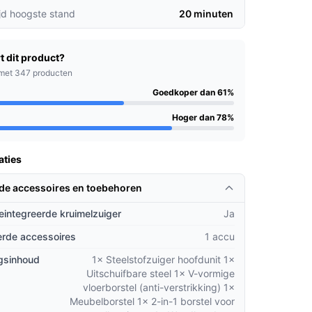
jd hoogste stand
20 minuten
t dit product?
met 347 producten
Goedkoper dan 61%
Hoger dan 78%
aties
rde accessoires en toebehoren
geintegreerde kruimelzuiger
Ja
rde accessoires
1 accu
gsinhoud
1× Steelstofzuiger hoofdunit 1×
Uitschuifbare steel 1× V-vormige
vloerborstel (anti-verstrikking) 1×
Meubelborstel 1× 2-in-1 borstel voor