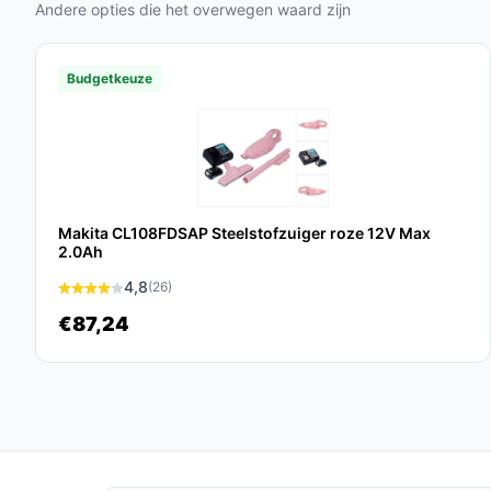
Accu met 2200mAh:
Dit biedt de mogelijkhe
Andere opties die het overwegen waard zijn
grote huishoudens.
Budgetkeuze
Veelgestelde vragen
Hoe lang gaat dit product mee?
Met goed onderhoud en regelmatig gebruik van de 
meegaan, met een verwachte levensduur van 5-7 
Makita CL108FDSAP Steelstofzuiger roze 12V Max
Is dit geschikt voor tapijt en harde vloeren?
2.0Ah
Ja, de Elekiatech Steelstofzuiger is ontworpen om e
4,8
(26)
vloeren, waardoor hij veelzijdig is voor elk type o
€87,24
Wat zijn de belangrijkste verschillen met andere
In vergelijking met andere modellen biedt de Ele
gebruiksduur en een uitgebreider filtersysteem, w
luchtkwaliteit.
Conclusie