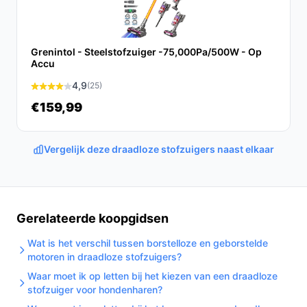
Gebruik & tips
Praktische, veilige tips voor plaatsing, gebruik en
Grenintol - Steelstofzuiger -75,000Pa/500W - Op
Accu
onderhoud:
4,9
(25)
Laad beide batterijen volledig op vóór de eerste
€159,99
keer gebruiken (oplaadtijd 4 uur volgens
specificaties).
Maak het reservoir regelmatig leeg om zuigkracht
Vergelijk deze draadloze stofzuigers naast elkaar
en hygiëne te behouden.
Vervang of reinig het HEPA-filter volgens de
richtlijnen van de fabrikant om filtratieprestaties te
behouden.
Gerelateerde koopgidsen
Gebruik LED-verlichting om kieren en donkere
Wat is het verschil tussen borstelloze en geborstelde
plekken beter te zien tijdens het schoonmaken.
motoren in draadloze stofzuigers?
Controleer bij veel dierenharen regelmatig de
Waar moet ik op letten bij het kiezen van een draadloze
borstel en zuigmond op ophoping.
stofzuiger voor hondenharen?
Bewaar de stofzuiger op een droge plaats en