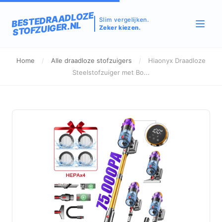
BESTEDRAADLOZE
Slim vergelijken.
STOFZUIGER.NL
Zeker kiezen.
Home
/
Alle draadloze stofzuigers
/
Hiaonyx Draadloze
Steelstofzuiger met Bo...