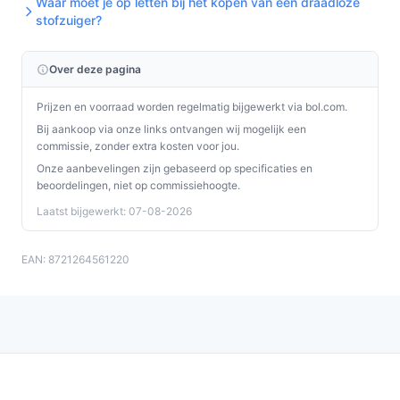
Waar moet je op letten bij het kopen van een draadloze
buiten bereik van kinderen wanneer hij niet in
stofzuiger?
gebruik is.
Over deze pagina
Installatie & eerste gebruik
Plaats het apparaat en laad de accu(’s) op voordat je
Prijzen en voorraad worden regelmatig bijgewerkt via bol.com.
begint. Monteer geleverde mondstukken en controleer
Bij aankoop via onze links ontvangen wij mogelijk een
commissie, zonder extra kosten voor jou.
of alles goed vastklikt. Test de verschillende standen
Onze aanbevelingen zijn gebaseerd op specificaties en
kort om te zien welke stand bij jouw vloeren past.
beoordelingen, niet op commissiehoogte.
Concrete checks voor de handleiding/specs:
Laatst bijgewerkt: 07-08-2026
Controleer in de specificaties hoe de "dubbele
EAN: 8721264561220
batterij" de totale gebruikstijd beïnvloedt.
Controleer in de handleiding welke
onderhoudsintervallen gelden voor het HEPA-filter
en de zuigmondborstel.
Specificaties in mensentaal