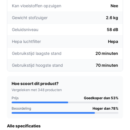
Kan vloeistoffen opzuigen
Nee
Niet kopen als:
je een stofzuiger nodig hebt met
extreem lange onafgebroken gebruiksduur boven
Gewicht stofzuiger
2.6 kg
de opgegeven 70 minuten of als je een stofzak
verkiest.
Geluidsniveau
58 dB
Belangrijkste check:
controleer in de specificaties
Hepa luchtfilter
Hepa
hoe de dubbele batterij de use-tijd precies
beïnvloedt en of inbegrepen accessoires voldoen
Gebruikstijd laagste stand
20 minuten
aan jouw schoonmaakbehoefte.
Gebruikstijd hoogste stand
70 minuten
Wat je in de praktijk merkt
In huis merk je dat dit model bedoeld is voor flexibel
Hoe scoort dit product?
schoonmaken zonder snoer: je kunt snel van kamer naar
Vergeleken met 348 producten
kamer met de steel bewegen en met LED-verlichting
Prijs
Goedkoper dan 53%
makkelijker onder meubilair kijken. Met het
meegegeven HEPA-filter worden fijne deeltjes gefilterd
Beoordeling
Hoger dan 78%
volgens de productinformatie, en de borstelloze motor
wordt genoemd als onderdeel van een stillere werking.
Alle specificaties