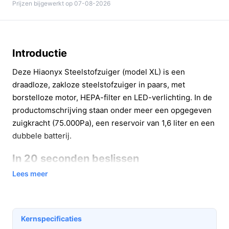
Prijzen bijgewerkt op 07-08-2026
Introductie
Deze Hiaonyx Steelstofzuiger (model XL) is een
draadloze, zakloze steelstofzuiger in paars, met
borstelloze motor, HEPA-filter en LED-verlichting. In de
productomschrijving staan onder meer een opgegeven
zuigkracht (75.000Pa), een reservoir van 1,6 liter en een
dubbele batterij.
In 20 seconden beslissen
Lees meer
Kopen als:
je een snoerloze, zakloze
steelstofzuiger zoekt die geschikt is voor tapijt,
harde vloeren en huisdierenharen, en je waarde
hecht aan een HEPA-filter en een relatief laag
Kernspecificaties
geluidsniveau (58 dB).