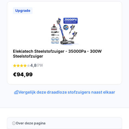
Wat zijn de belangrijkste verschillen met andere
Upgrade
draadloze stofzuigers?
De Grenintol Steelstofzuiger biedt een hogere
zuigkracht, een zakloos ontwerp en een
gebruiksvriendelijk touchscreen, wat het
gebruiksgemak en de efficiëntie ten goede komt.
Elekiatech Steelstofzuiger - 35000Pa - 300W
Steelstofzuiger
Conclusie
4,8
(79)
De Grenintol Steelstofzuiger V600 is een uitstekende
€94,99
keuze voor iedereen die op zoek is naar een krachtige
en handige stofzuiger. Met geavanceerde technologie
Vergelijk deze draadloze stofzuigers naast elkaar
en gebruiksvriendelijke functies maakt deze stofzuiger
het schoonmaken een stuk eenvoudiger.
Ontdek alle specificaties en vergelijk prijzen op
bestedraadlozestofzuiger.nl. Kies bewust wat perfect
Over deze pagina
past bij jouw behoeften!