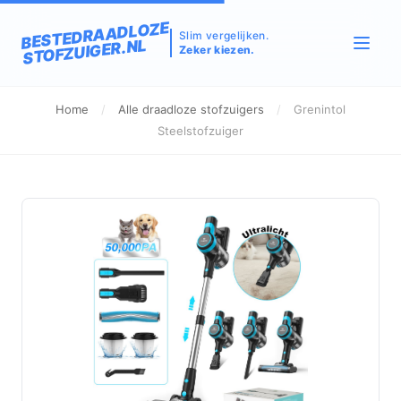
BESTEDRAADLOZE
Slim vergelijken.
STOFZUIGER.NL
Zeker kiezen.
Home
/
Alle draadloze stofzuigers
/
Grenintol
Steelstofzuiger