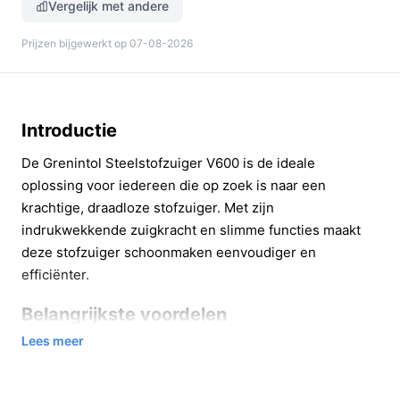
Vergelijk met andere
Prijzen bijgewerkt op 07-08-2026
Introductie
De Grenintol Steelstofzuiger V600 is de ideale
oplossing voor iedereen die op zoek is naar een
krachtige, draadloze stofzuiger. Met zijn
indrukwekkende zuigkracht en slimme functies maakt
deze stofzuiger schoonmaken eenvoudiger en
efficiënter.
Belangrijkste voordelen
Lees meer
Deze stofzuiger biedt tal van voordelen die het
schoonmaakproces aangenamer maken: