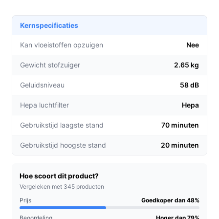
Drie instelbare zuigstanden voor diverse
oppervlakken: kies uit Turbo, Normaal en Eco om
Kernspecificaties
de beste resultaten te behalen op tapijt, harde
vloeren en bij het verwijderen van dierenharen.
Kan vloeistoffen opzuigen
Nee
Langdurige batterijduur van maximaal 70 minuten
Gewicht stofzuiger
2.65 kg
in Eco-modus, waardoor je zonder onderbrekingen
kunt stofzuigen.
Geluidsniveau
58 dB
Met een HEPA-filtersysteem dat 99,99% van
stofdeeltjes filtert, zorgt het voor een schone en
Hepa luchtfilter
Hepa
frisse lucht in je huis.
Gebruikstijd laagste stand
70 minuten
Voor welke doelgroep?
Gebruikstijd hoogste stand
20 minuten
Deze stofzuiger is perfect voor gezinnen met
huisdieren, mensen met allergieën en iedereen die een
efficiënte en gebruiksvriendelijke oplossing zoekt voor
Hoe scoort dit product?
hun schoonmaakbehoeften. Of je nu een druk
Vergeleken met 345 producten
huishouden hebt of gewoon snel en effectief wilt
Prijs
Goedkoper dan 48%
schoonmaken, deze stofzuiger past bij jou.
Beoordeling
Hoger dan 79%