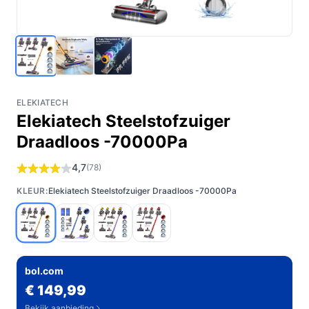
ELEKIATECH
Elekiatech Steelstofzuiger
Draadloos -70000Pa
4,7
(78)
KLEUR:
Elekiatech Steelstofzuiger Draadloos -70000Pa
bol.com
€ 149,99
Bekijk aanbieding