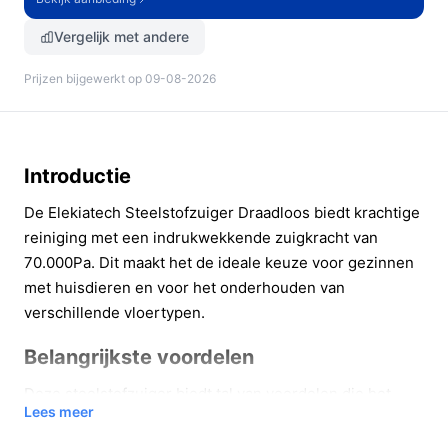
Vergelijk met andere
Prijzen bijgewerkt op 09-08-2026
Introductie
De Elekiatech Steelstofzuiger Draadloos biedt krachtige
reiniging met een indrukwekkende zuigkracht van
70.000Pa. Dit maakt het de ideale keuze voor gezinnen
met huisdieren en voor het onderhouden van
verschillende vloertypen.
Belangrijkste voordelen
Deze steelstofzuiger biedt tal van voordelen die het
Lees meer
schoonmaken eenvoudig en effectief maken: