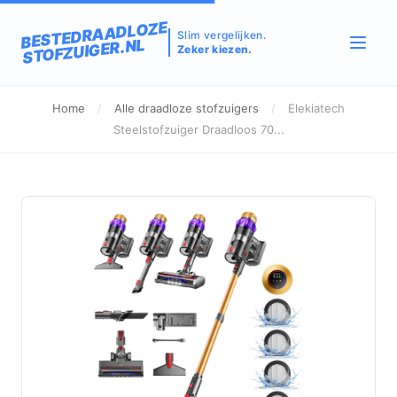
BESTEDRAADLOZE
Slim vergelijken.
STOFZUIGER.NL
Zeker kiezen.
Home
/
Alle draadloze stofzuigers
/
Elekiatech
Steelstofzuiger Draadloos 70...