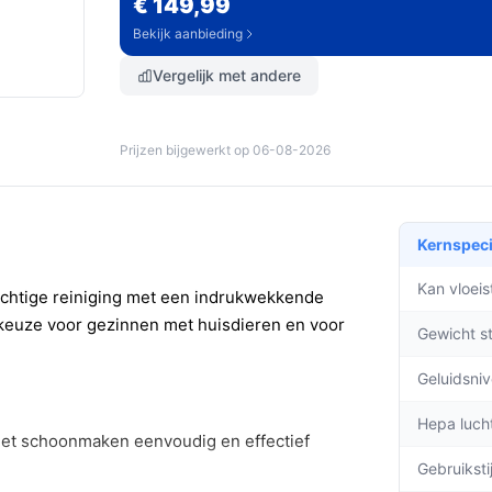
€ 149,99
Bekijk aanbieding
Vergelijk met andere
Prijzen bijgewerkt op 06-08-2026
Kernspeci
Kan vloei
rachtige reiniging met een indrukwekkende
 keuze voor gezinnen met huisdieren en voor
Gewicht s
Geluidsni
Hepa lucht
 het schoonmaken eenvoudig en effectief
Gebruiksti