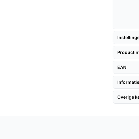
t van 1,8L, wat betekent dat je minder vaak
 om de batterijstatus en zuigstand in één
Instelling
Productin
 halen, volg deze tips:
EAN
Informatie
 het bijgeleverde laadstation. Laat de batterij
geveer 4 uur duurt. Kies vervolgens de
Overige 
met stofzuigen.
 rustig kunt stofzuigen zonder dat het storend