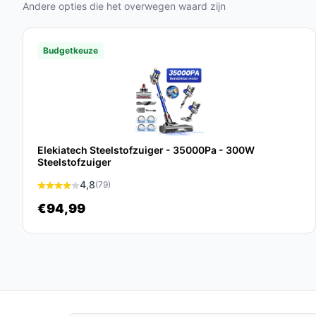
Hepa luchtfilter: Dit filter zorgt ervoor dat 
Andere opties die het overwegen waard zijn
verwijderd, wat bijdraagt aan een gezonde
Budgetkeuze
Veelgestelde vragen
Hoe lang gaat dit product mee?
De levensduur van de steelstofzuiger is afhankeli
onderhoud kan deze enkele jaren meegaan.
Elekiatech Steelstofzuiger - 35000Pa - 300W
Is dit geschikt voor tapijt en harde vloeren?
Steelstofzuiger
Ja, de Elekiatech steelstofzuiger is ontworpen voo
4,8
(79)
verschillende zuigstanden maken het eenvoudig
€94,99
Wat zijn de belangrijkste verschillen met andere
Deze stofzuiger biedt een ongeëvenaarde zuigkr
geavanceerd filtersysteem, wat het een uitsteke
concurrerende modellen.
Conclusie