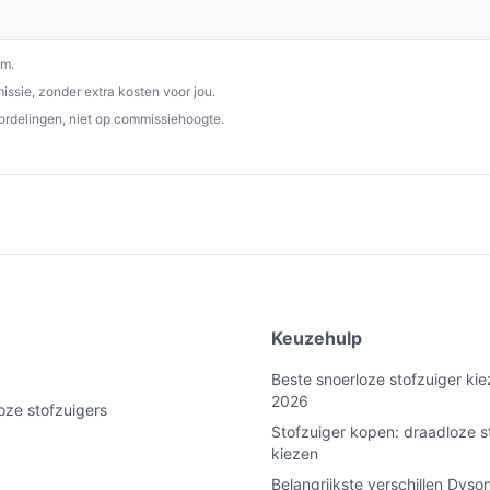
chtige, stille en efficiënte oplossing voor al
 en gebruiksgemak is het een must-have voor
om.
ssie, zonder extra kosten voor jou.
ordelingen, niet op commissiehoogte.
p bestedraadlozestofzuiger.nl. Kies bewust
e
Keuzehulp
Beste snoerloze stofzuiger kie
2026
oze stofzuigers
Stofzuiger kopen: draadloze s
kiezen
Belangrijkste verschillen Dyso