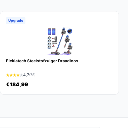
Upgrade
Elekiatech Steelstofzuiger Draadloos
4,7
(78)
€184,99