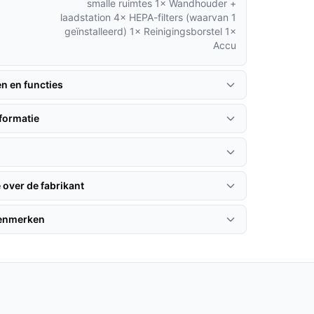
smalle ruimtes 1× Wandhouder +
laadstation 4× HEPA-filters (waarvan 1
geïnstalleerd) 1× Reinigingsborstel 1×
Accu
en en functies
formatie
 over de fabrikant
kenmerken