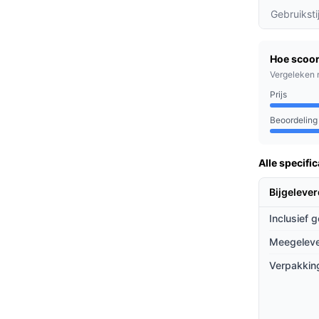
pervlakken: kies uit Turbo, Normaal en Eco om
Gebruiksti
de vloeren en bij het verwijderen van
Hoe scoor
nuten in Eco-modus, waardoor je zonder
Vergeleken 
Prijs
ofdeeltjes filtert, zorgt het voor een schone
Beoordeling
Alle specific
isdieren, mensen met allergieën en iedereen
ssing zoekt voor hun schoonmaakbehoeften. Of
Bijgeleve
n effectief wilt schoonmaken, deze stofzuiger
Inclusief 
Meegeleve
ieven
Verpakkin
van andere modellen door:
 stille werking onder de 58 dB, wat het