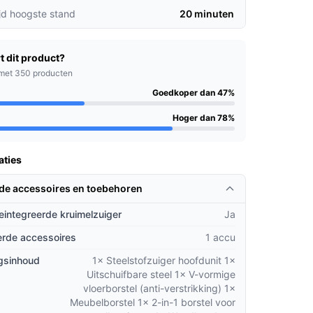
jd hoogste stand
20 minuten
t dit product?
met 350 producten
Goedkoper dan 47%
Hoger dan 78%
aties
rde accessoires en toebehoren
geintegreerde kruimelzuiger
Ja
rde accessoires
1 accu
gsinhoud
1× Steelstofzuiger hoofdunit 1×
Uitschuifbare steel 1× V-vormige
vloerborstel (anti-verstrikking) 1×
Meubelborstel 1× 2-in-1 borstel voor