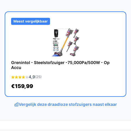
allergenen en stofdeeltjes effectief worden
re woonomgeving.
Meest vergelijkbaar
jk van gebruik, maar met de juiste zorg en
Grenintol - Steelstofzuiger -75,000Pa/500W - Op
Accu
r zowel tapijt als harde vloeren, en de
4,9
(25)
 om aanpassingen te maken.
€159,99
 draadloze stofzuigers?
acht, een geluidsarm ontwerp en een
Vergelijk deze draadloze stofzuigers naast elkaar
nde keuze maakt vergeleken met