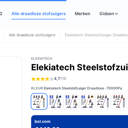
10
Alle draadloze stofzuigers
Merken
Gidsen
/
Alle draadloze stofzuigers
/
Elekiatech Steelstofzuiger Draadloo
ELEKIATECH
Elekiatech Steelstofz
4,7
(78)
KLEUR:
Elekiatech Steelstofzuiger Draadloos -70000Pa
bol.com