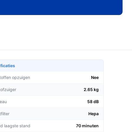
ficaties
stoffen opzuigen
Nee
tofzuiger
2.65 kg
veau
58 dB
filter
Hepa
jd laagste stand
70 minuten