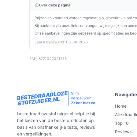
Over deze pagina
De Elekiatech Steelstofzuiger Draadloos is een kra
je schoonmaakbehoeften. Met zijn veelzijdigheid
Prijzen en voorraad worden regelmatig bijgewerkt via bol.c
elk huishouden.
Bij aankoop via onze links ontvangen wij mogelijk een commi
Onze aanbevelingen zijn gebaseerd op specificaties en beo
Ontdek alle specificaties en vergelijk prijzen o
Laatst bijgewerkt: 06-08-2026
wat perfect past bij jouw behoeften!
EAN: 8721042021748
BESTEDRAADLOZE
Slim
Navigati
vergelijken.
STOFZUIGER.NL
Zeker kiezen.
Home
bestedraadlozestofzuiger.nl helpt je bij
Alle draadl
het kiezen van de beste producten op
Top 10
basis van onafhankelijke tests, reviews
Reviews
en vergelijkingen.