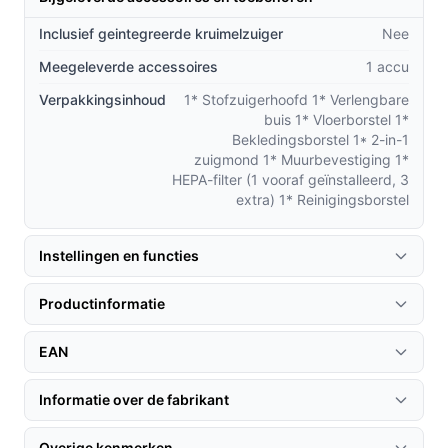
zijn krachtige prestaties en gebruiksgemak.
Inclusief geintegreerde kruimelzuiger
Nee
Zakloos ontwerp:
In tegenstelling tot traditionele
Meegeleverde accessoires
1 accu
stofzuigers, hoef je geen zakken te vervangen, wat
Verpakkingsinhoud
kosten en rompslomp bespaart.
1* Stofzuigerhoofd 1* Verlengbare
buis 1* Vloerborstel 1*
HEPA-filter:
Dit filter zorgt ervoor dat 99,98% van
Bekledingsborstel 1* 2-in-1
de verontreinigingen uit de lucht wordt gefilterd,
zuigmond 1* Muurbevestiging 1*
wat bijdraagt aan een gezondere leefomgeving.
HEPA-filter (1 vooraf geïnstalleerd, 3
extra) 1* Reinigingsborstel
Instelbare zuigkracht:
Met twee standen kun je de
zuigkracht aanpassen aan de
schoonmaakbehoeften, van dagelijkse opruiming
Instellingen en functies
tot dieptereiniging.
Productinformatie
Gebruik & praktische tips
EAN
Voor het beste resultaat, volg deze eenvoudige stappen
om de stofzuiger optimaal in te zetten.
Informatie over de fabrikant
Installatie & setup
Overige kenmerken