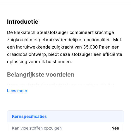
Introductie
De Elekiatech Steelstofzuiger combineert krachtige
zuigkracht met gebruiksvriendelijke functionaliteit. Met
een indrukwekkende zuigkracht van 35.000 Pa en een
draadloos ontwerp, biedt deze stofzuiger een efficiënte
oplossing voor elk huishouden.
Belangrijkste voordelen
Deze steelstofzuiger biedt tal van voordelen die het
Lees meer
schoonmaken eenvoudiger en efficiënter maken.
Uitzonderlijke zuigkracht:
Met 35.000 Pa
verwijdert deze stofzuiger moeiteloos stof en vuil
Kernspecificaties
van diverse oppervlakken, van tapijten tot harde
vloeren.
Kan vloeistoffen opzuigen
Nee