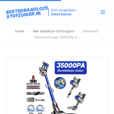
BESTEDRAADLOZE
Slim vergelijken.
STOFZUIGER.NL
Zeker kiezen.
Home
/
Alle draadloze stofzuigers
/
Elekiatech
Steelstofzuiger 35000Pa 3...