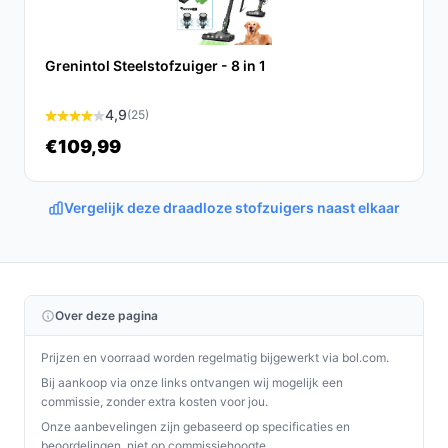
voor elk huishouden.
Ontdek alle specificaties en vergelijk prijzen op
Grenintol Steelstofzuiger - 8 in 1
bestedraadlozestofzuiger.nl. Kies bewust wat perfect
past bij jouw behoeften!
4,9
(25)
€109,99
Vergelijk deze draadloze stofzuigers naast elkaar
Over deze pagina
Prijzen en voorraad worden regelmatig bijgewerkt via bol.com.
Bij aankoop via onze links ontvangen wij mogelijk een
commissie, zonder extra kosten voor jou.
Onze aanbevelingen zijn gebaseerd op specificaties en
beoordelingen, niet op commissiehoogte.