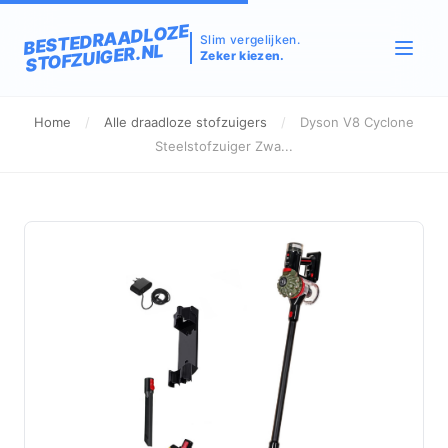
BESTEDRAADLOZE
Slim vergelijken.
STOFZUIGER.NL
Zeker kiezen.
Home
/
Alle draadloze stofzuigers
/
Dyson V8 Cyclone
Steelstofzuiger Zwa...