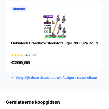
indrukwekkende prestaties maakt hij het schoonmaken
eenvoudiger en effectiever.
Upgrade
Ontdek alle specificaties en vergelijk prijzen op
bestedraadlozestofzuiger.nl. Kies bewust wat perfect
past bij jouw behoeften!
Elekiatech Draadloze Steelstofzuiger 70000Pa Goud
4,7
(78)
€299,99
Vergelijk deze draadloze stofzuigers naast elkaar
Gerelateerde koopgidsen