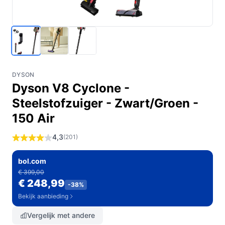
DYSON
Dyson V8 Cyclone -
Steelstofzuiger - Zwart/Groen -
150 Air
4,3
(201)
bol.com
€ 399,00
€ 248,99
-38%
Bekijk aanbieding
Vergelijk met andere