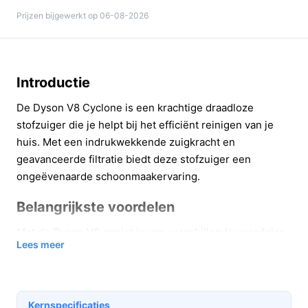
Prijzen bijgewerkt op 06-08-2026
Introductie
De Dyson V8 Cyclone is een krachtige draadloze
stofzuiger die je helpt bij het efficiënt reinigen van je
huis. Met een indrukwekkende zuigkracht en
geavanceerde filtratie biedt deze stofzuiger een
ongeëvenaarde schoonmaakervaring.
Belangrijkste voordelen
Met de Dyson V8 geniet je van verschillende voordelen
Lees meer
die het schoonmaken gemakkelijker en effectiever
maken:
Maximale gebruikstijd:
Tot 60 minuten
Kernspecificaties