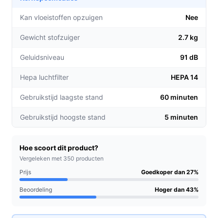
schoonmaakplezier op de laagste stand, ideaal
voor het reinigen van grote ruimtes zonder
Kan vloeistoffen opzuigen
Nee
onderbrekingen.
Gewicht stofzuiger
2.7 kg
Helemaal zakloos:
De 0,50 liter stofcontainer is
eenvoudig te legen, waardoor je geen stofzakken
Geluidsniveau
91 dB
hoeft aan te schaffen of te vervangen.
HEPA-filtertechnologie:
Vangt 99,99% van de
Hepa luchtfilter
HEPA 14
microscopisch kleine allergenen en stofdeeltjes
Gebruikstijd laagste stand
60 minuten
op, perfect voor huishoudens met allergieën.
Gebruikstijd hoogste stand
5 minuten
Voor welke doelgroep?
Deze stofzuiger is ideaal voor drukke gezinnen,
dierenliefhebbers en mensen met allergieën. Dankzij de
Hoe scoort dit product?
veelzijdigheid en krachtige prestaties is de Dyson V8
Vergeleken met 350 producten
perfect voor het schoonmaken van verschillende
Prijs
Goedkoper dan 27%
oppervlakken, van harde vloeren tot tapijten.
Beoordeling
Hoger dan 43%
Praktische voordelen t.o.v. alternatieven