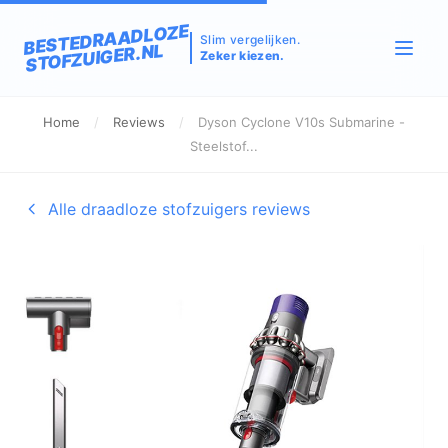
BESTEDRAADLOZE
Slim vergelijken.
STOFZUIGER.NL
Zeker kiezen.
Home
/
Reviews
/
Dyson Cyclone V10s Submarine -
Steelstof...
Alle draadloze stofzuigers reviews