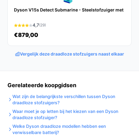
innovatieve functies en sterke prestaties maakt deze
stofzuiger het schoonmaken een stuk eenvoudiger.
Dyson V15s Detect Submarine - Steelstofzuiger met
Ontdek alle specificaties en vergelijk prijzen op
4,7
(29)
bestedraadlozestofzuiger.nl. Kies bewust wat perfect
€879,00
past bij jouw behoeften!
Vergelijk deze draadloze stofzuigers naast elkaar
Gerelateerde koopgidsen
Wat zijn de belangrijkste verschillen tussen Dyson
draadloze stofzuigers?
Waar moet je op letten bij het kiezen van een Dyson
draadloze stofzuiger?
Welke Dyson draadloze modellen hebben een
verwisselbare batterij?