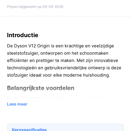
Prijzen bijgewerkt op 06-08-2026
Introductie
De Dyson V12 Origin is een krachtige en veelzijdige
steelstofzuiger, ontworpen om het schoonmaken
efficiënter en prettiger te maken. Met zijn innovatieve
technologieën en gebruiksvriendelijke ontwerp is deze
stofzuiger ideaal voor elke moderne huishouding.
Belangrijkste voordelen
De Dyson V12 Origin biedt tal van voordelen die het
Lees meer
schoonmaken gemakkelijker maken:
Met een krachtige zuigkracht van 150 Air Watts
verwijdert deze stofzuiger moeiteloos stof en vuil
Kernspecificaties