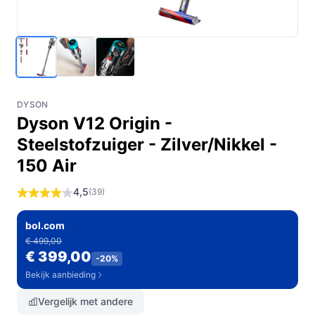
DYSON
Dyson V12 Origin -
Steelstofzuiger - Zilver/Nikkel -
150 Air
4,5
(39)
bol.com
€ 499,00
€ 399,00
-20%
Bekijk aanbieding
Vergelijk met andere