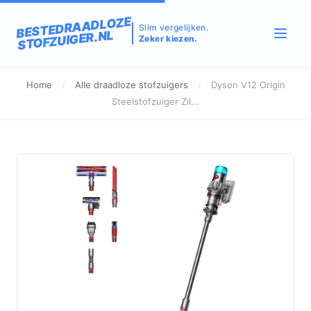
BESTEDRAADLOZE
Slim vergelijken.
STOFZUIGER.NL
Zeker kiezen.
Home
/
Alle draadloze stofzuigers
/
Dyson V12 Origin
Steelstofzuiger Zil...