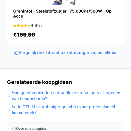
zakloos ontwerp en LED-verlichting is deze stofzuiger
Grenintol - Steelstofzuiger -75,000Pa/500W - Op
een betrouwbare keuze voor elk huishouden.
Accu
Ontdek alle specificaties en vergelijk prijzen op
4,9
(25)
bestedraadlozestofzuiger.nl. Kies bewust wat perfect
€159,99
past bij jouw behoeften!
Vergelijk deze draadloze stofzuigers naast elkaar
Gerelateerde koopgidsen
Hoe goed verminderen draadloze stofzuigers allergenen
van hondenharen?
Is de CTL Mini stofzuiger geschikt voor professioneel
timmerwerk?
Over deze pagina