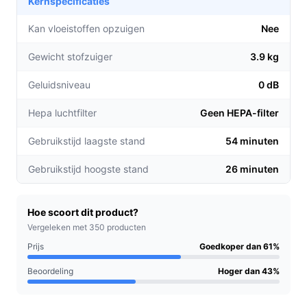
Kernspecificaties
laagste stand, ideaal voor een volledige
schoonmaak zonder onderbrekingen.
Kan vloeistoffen opzuigen
Nee
LED-verlichting: met de geïntegreerde verlichting
Gewicht stofzuiger
3.9 kg
in de vloerborstel zie je ook het kleinste stof onder
meubels, waardoor je geen enkel hoekje overslaat.
Geluidsniveau
0 dB
Zakloos ontwerp: het 1 liter grote stofreservoir is
eenvoudig te legen, wat zorgt voor een
Hepa luchtfilter
Geen HEPA-filter
hygiënische en snelle opruiming.
Gebruikstijd laagste stand
54 minuten
Voor welke doelgroep?
Gebruikstijd hoogste stand
26 minuten
De DOMO DO221SV is perfect voor drukke
huishoudens, gezinnen met kinderen en huisdieren, en
iedereen die waarde hecht aan een snelle en effectieve
Hoe scoort dit product?
schoonmaak. Of je nu een grote woonkamer of een klein
Vergeleken met 350 producten
appartement hebt, deze stofzuiger past zich aan jouw
Prijs
Goedkoper dan 61%
behoeften aan.
Beoordeling
Hoger dan 43%
Praktische voordelen t.o.v. alternatieven