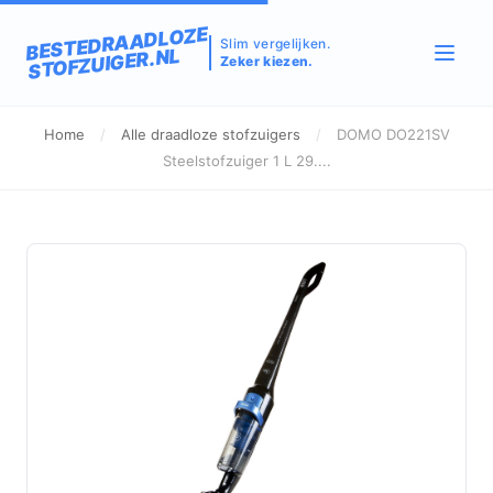
BESTEDRAADLOZE
Slim vergelijken.
STOFZUIGER.NL
Zeker kiezen.
Home
/
Alle draadloze stofzuigers
/
DOMO DO221SV
Steelstofzuiger 1 L 29....