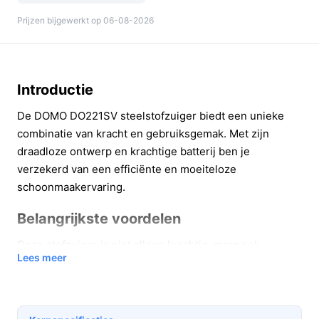
Prijzen bijgewerkt op 06-08-2026
Introductie
De DOMO DO221SV steelstofzuiger biedt een unieke
combinatie van kracht en gebruiksgemak. Met zijn
draadloze ontwerp en krachtige batterij ben je
verzekerd van een efficiënte en moeiteloze
schoonmaakervaring.
Belangrijkste voordelen
Deze stofzuiger is niet alleen krachtig, maar ook
Lees meer
ontworpen met het oog op gebruiksgemak. Hier zijn
enkele concrete voordelen:
Langdurige autonomie: tot 54 minuten op de