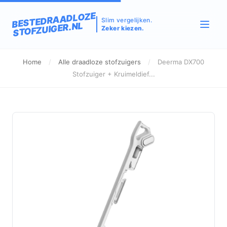
BESTEDRAADLOZE
Slim vergelijken.
STOFZUIGER.NL
Zeker kiezen.
Home
/
Alle draadloze stofzuigers
/
Deerma DX700
Stofzuiger + Kruimeldief...