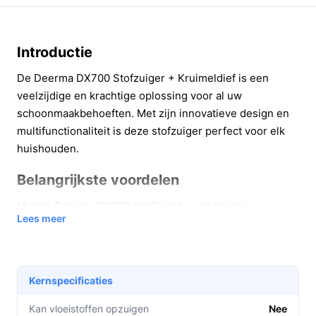
Introductie
De Deerma DX700 Stofzuiger + Kruimeldief is een
veelzijdige en krachtige oplossing voor al uw
schoonmaakbehoeften. Met zijn innovatieve design en
multifunctionaliteit is deze stofzuiger perfect voor elk
huishouden.
Belangrijkste voordelen
Met de Deerma DX700 profiteert u van tal van
Lees meer
praktische voordelen die het schoonmaken eenvoudiger
en efficiënter maken. Hier zijn enkele van de
belangrijkste voordelen:
Kernspecificaties
Krachtige zuigkracht:
Dankzij de 600W motor en
125 airwatts kunt u zelfs hardnekkig vuil
Kan vloeistoffen opzuigen
Nee