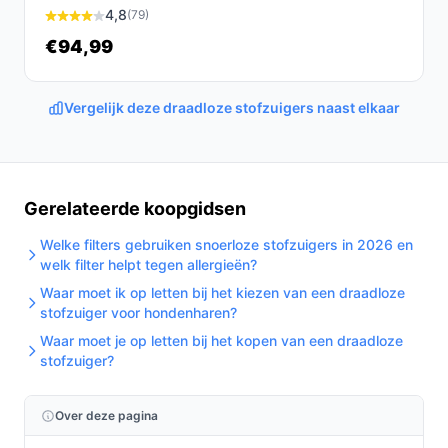
elk huishouden. Het is de ideale keuze voor iedereen
4,8
(79)
die efficiënt en effectief wil schoonmaken zonder in te
€94,99
boeten op kwaliteit.
Ontdek alle specificaties en vergelijk prijzen op
Vergelijk deze draadloze stofzuigers naast elkaar
bestedraadlozestofzuiger.nl. Kies bewust wat perfect
past bij jouw behoeften!
Gerelateerde koopgidsen
Welke filters gebruiken snoerloze stofzuigers in 2026 en
welk filter helpt tegen allergieën?
Waar moet ik op letten bij het kiezen van een draadloze
stofzuiger voor hondenharen?
Waar moet je op letten bij het kopen van een draadloze
stofzuiger?
Over deze pagina