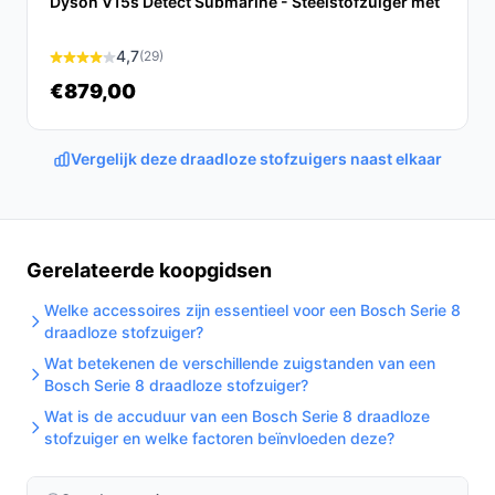
Dyson V15s Detect Submarine - Steelstofzuiger met
die een efficiënte, draadloze stofzuiger zoekt. Met
krachtige prestaties en gebruiksgemak is het een
4,7
(29)
investering die zich terugbetaalt in tijd en
€879,00
schoonmaakresultaten.
Ontdek alle specificaties en vergelijk prijzen op
Vergelijk deze draadloze stofzuigers naast elkaar
bestedraadlozestofzuiger.nl. Kies bewust wat perfect
past bij jouw behoeften!
Gerelateerde koopgidsen
Welke accessoires zijn essentieel voor een Bosch Serie 8
draadloze stofzuiger?
Wat betekenen de verschillende zuigstanden van een
Bosch Serie 8 draadloze stofzuiger?
Wat is de accuduur van een Bosch Serie 8 draadloze
stofzuiger en welke factoren beïnvloeden deze?