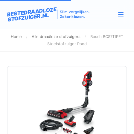
BESTEDRAADLOZE
Slim vergelijken.
STOFZUIGER.NL
Zeker kiezen.
Home
/
Alle draadloze stofzuigers
/
Bosch BCS711PET
Steelstofzuiger Rood