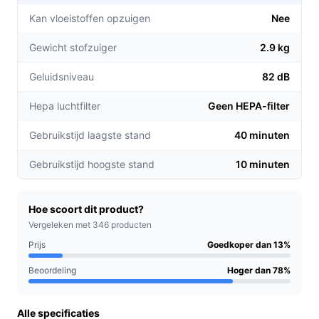
vloertypes, van tapijt tot houten vloeren.
Kan vloeistoffen opzuigen
Nee
Draadloze vrijheid:
Dankzij het snoerloze ontwerp
Gewicht stofzuiger
2.9 kg
kun je je vrij bewegen door je huis zonder te
worden beperkt door snoeren en stopcontacten.
Geluidsniveau
82 dB
Langdurig gebruik:
Met een gebruikstijd tot 40
minuten op de laagste stand, kun je langdurig
Hepa luchtfilter
Geen HEPA-filter
schoonmaken zonder onderbrekingen.
Gebruikstijd laagste stand
40 minuten
Voor welke doelgroep?
Gebruikstijd hoogste stand
10 minuten
Deze steelstofzuiger is ideaal voor huisdiereigenaren
die regelmatig te maken hebben met dierenharen en
voor iedereen die een flexibele en krachtige stofzuiger
Hoe scoort dit product?
zoekt voor hun dagelijkse schoonmaakbehoeften.
Vergeleken met 346 producten
Prijs
Goedkoper dan 13%
Praktische voordelen t.o.v. alternatieven
Beoordeling
Hoger dan 78%
De Bosch BCS711PET onderscheidt zich van andere
stofzuigers door zijn focus op het verwijderen van
Alle specificaties