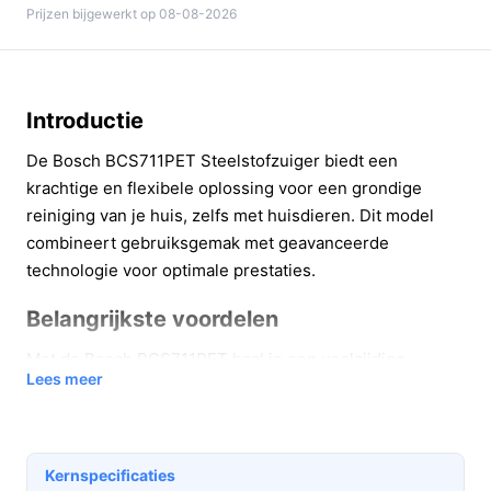
Prijzen bijgewerkt op 08-08-2026
Introductie
De Bosch BCS711PET Steelstofzuiger biedt een
krachtige en flexibele oplossing voor een grondige
reiniging van je huis, zelfs met huisdieren. Dit model
combineert gebruiksgemak met geavanceerde
technologie voor optimale prestaties.
Belangrijkste voordelen
Met de Bosch BCS711PET haal je een veelzijdige
Lees meer
stofzuiger in huis die speciaal is ontworpen om aan de
behoeften van huisdiereigenaren te voldoen.
Intensieve reiniging:
De AllFloor ProAnimal Borstel
Kernspecificaties
verwijdert moeiteloos dierenharen van diverse