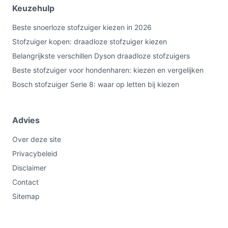
vaker controleren.
Keuzehulp
Hepa luchtfilter:
er is volgens de specificatie geen
Beste snoerloze stofzuiger kiezen in 2026
HEPA‑filter — als je HEPA‑filtratie nodig hebt, kies
Stofzuiger kopen: draadloze stofzuiger kiezen
een ander model of controleer of er optionele
Belangrijkste verschillen Dyson draadloze stofzuigers
filters beschikbaar zijn.
Beste stofzuiger voor hondenharen: kiezen en vergelijken
Veelgestelde vragen
Bosch stofzuiger Serie 8: waar op letten bij kiezen
Is dit geschikt voor thuisgebruik / intensief gebruik /
dagelijks gebruik?
Advies
Geschikt voor regelmatig thuisgebruik en dagelijkse
Over deze site
korte schoonmaakbeurten. Voor zeer intensief of
Privacybeleid
langdurig gebruik in grote woningen moet je afwegen of
de opgegeven gebruikstijden (33/10 min) voldoende
Disclaimer
zijn.
Contact
Sitemap
Waar moet ik op letten bij onderhoud?
Controleer en reinig regelmatig de opvangbak en