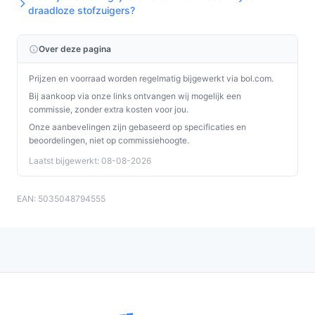
draadloze stofzuigers?
oppervlakten en de sterke stand alleen voor korte,
intensieve plekken.
Leeg de opvangbak zodra deze vol raakt om
Over deze pagina
zuigkracht te behouden en stofverspreiding te
Prijzen en voorraad worden regelmatig bijgewerkt via bol.com.
voorkomen.
Bij aankoop via onze links ontvangen wij mogelijk een
Maak borstels en opzetstukken regelmatig vrij van
commissie, zonder extra kosten voor jou.
haren om blokkades te voorkomen.
Onze aanbevelingen zijn gebaseerd op specificaties en
Vervang of maak filters volgens de instructies in de
beoordelingen, niet op commissiehoogte.
handleiding; er is geen HEPA‑filter volgens de
Laatst bijgewerkt: 08-08-2026
specificaties.
Gebruik de handheld‑functie voor trappen en
EAN: 5035048794555
auto's; let op accuduur bij langere
schoonmaakbeurten buiten huis.
Installatie & eerste gebruik
Plaats de stofzuiger op de meegeleverde oplaadplaats
of zet hem zorgzaam neer tijdens laden. Controleer
vóór eerste gebruik twee zaken in de