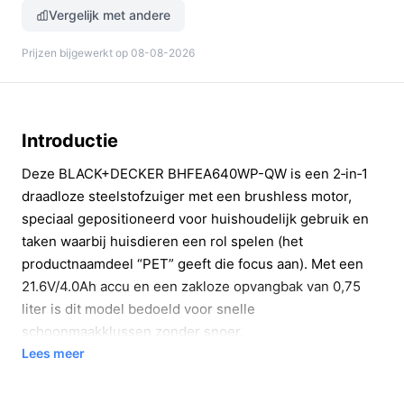
Vergelijk met andere
Prijzen bijgewerkt op 08-08-2026
Introductie
Deze BLACK+DECKER BHFEA640WP-QW is een 2‑in‑1
draadloze steelstofzuiger met een brushless motor,
speciaal gepositioneerd voor huishoudelijk gebruik en
taken waarbij huisdieren een rol spelen (het
productnaamdeel “PET” geeft die focus aan). Met een
21.6V/4.0Ah accu en een zakloze opvangbak van 0,75
liter is dit model bedoeld voor snelle
schoonmaakklussen zonder snoer.
Lees meer
In 20 seconden beslissen
Kopen als:
je een draadloze steelstofzuiger zoekt