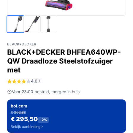
BLACK+DECKER
BLACK+DECKER BHFEA640WP-
QW Draadloze Steelstofzuiger
met
4,0
(1)
Voor 23:00 besteld, morgen in huis
bol.com
€ 302,88
€ 295,50
-2%
Bekijk aanbieding