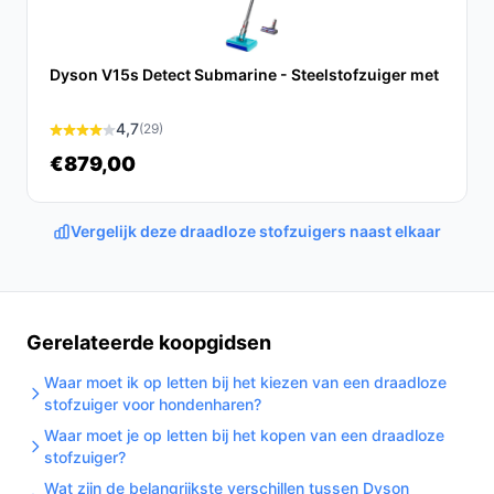
ook hoe eenvoudig accessoires vastklikken en
loskomen.
Dyson V15s Detect Submarine - Steelstofzuiger met
Waar let je op bij ruimtegebruik? — De 0,75 l
opvangbak is handzaam voor opbergen; kijk of een
4,7
(29)
wandhouder of opbergunit wordt meegeleverd als
je compacte opslag nodig hebt.
€879,00
Waar let je op bij prestaties? — Kijk naar airwatts
(hier 100 AW) en de twee standen om te
Vergelijk deze draadloze stofzuigers naast elkaar
beoordelen of de zuigkracht aansluit bij jouw
vloertypes en huisdieren.
Gebruik & tips
Gerelateerde koopgidsen
Veilige, praktische adviezen voor dagelijks gebruik en
Waar moet ik op letten bij het kiezen van een draadloze
onderhoud.
stofzuiger voor hondenharen?
Laad de accu volledig op voor eerste gebruik
Waar moet je op letten bij het kopen van een draadloze
(oplaadtijd volgens specificatie: 240 minuten).
stofzuiger?
Gebruik de zuinige stand voor grotere
Wat zijn de belangrijkste verschillen tussen Dyson